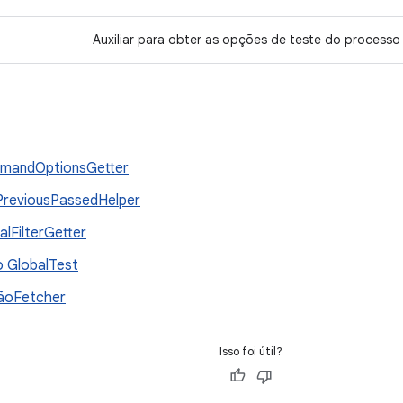
Auxiliar para obter as opções de teste do processo 
mandOptionsGetter
reviousPassedHelper
alFilterGetter
ro GlobalTest
ãoFetcher
Isso foi útil?