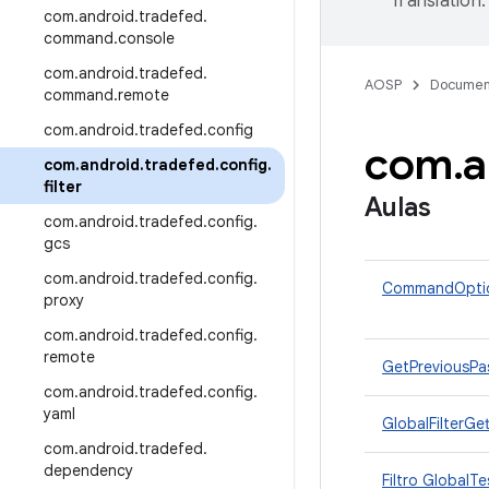
Translation
.
com
.
android
.
tradefed
.
command
.
console
com
.
android
.
tradefed
.
AOSP
Documen
command
.
remote
com
.
android
.
tradefed
.
config
com
.
a
com
.
android
.
tradefed
.
config
.
filter
Aulas
com
.
android
.
tradefed
.
config
.
gcs
com
.
android
.
tradefed
.
config
.
CommandOptio
proxy
com
.
android
.
tradefed
.
config
.
remote
GetPreviousPa
com
.
android
.
tradefed
.
config
.
yaml
GlobalFilterGet
com
.
android
.
tradefed
.
dependency
Filtro GlobalTe