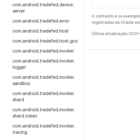
com
.
android
.
tradefed
.
device
.
server
O conteúdo e os exemplos 
com
.
android
.
tradefed
.
error
registradas da Oracle e/o
com
.
android
.
tradefed
.
host
Última atualização 2023
com
.
android
.
tradefed
.
host
.
gcs
com
.
android
.
tradefed
.
invoker
CRIAR
com
.
android
.
tradefed
.
invoker
.
logger
Repositório do Android
com
.
android
.
tradefed
.
invoker
.
Requisitos
sandbox
Como fazer o download
com
.
android
.
tradefed
.
invoker
.
shard
Visualizar códigos binários
com
.
android
.
tradefed
.
invoker
.
Imagens de fábrica
shard
.
token
Códigos binários do driver
com
.
android
.
tradefed
.
invoker
.
tracing