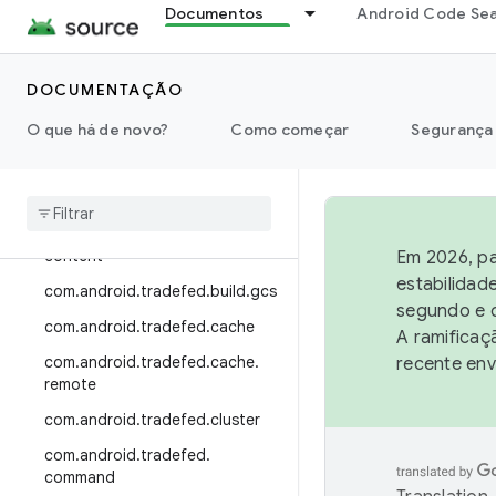
com.android.incfs.install.adb.dd
Documentos
Android Code Se
mlib
com.android.tradefed.ai
DOCUMENTAÇÃO
com.android.tradefed.auth
O que há de novo?
Como começar
Segurança
com.android.tradefed.build
com
.
android
.
tradefed
.
build
.
cache
com
.
android
.
tradefed
.
build
.
content
Em 2026, pa
estabilidad
com
.
android
.
tradefed
.
build
.
gcs
segundo e q
com
.
android
.
tradefed
.
cache
A ramificaç
com
.
android
.
tradefed
.
cache
.
recente env
remote
com
.
android
.
tradefed
.
cluster
com
.
android
.
tradefed
.
command