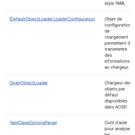
style YAML
IDefaultObjectLoader.LoaderConfiguration
Objet de
configuration
de
chargement
permettant de
transmettre
des
informations
au chargeur.
OpenObjectLoader
Chargeur des
objets par
défaut
disponibles
dans AOSP.
YamlClassOptionsParser
Outil d'aide
pour analyser
les