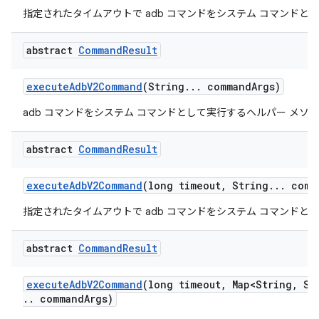
指定されたタイムアウトで adb コマンドをシステム コマンドと
abstract
Command
Result
execute
Adb
V2Command
(String
.
.
.
command
Args)
adb コマンドをシステム コマンドとして実行するヘルパー メソ
abstract
Command
Result
execute
Adb
V2Command
(long timeout
,
String
.
.
.
comm
指定されたタイムアウトで adb コマンドをシステム コマンドと
abstract
Command
Result
execute
Adb
V2Command
(long timeout
,
Map<String
,
Str
.
.
command
Args)