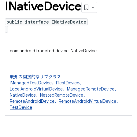
INative
Device
public interface INativeDevice
com.android.tradefed.device.INativeDevice
既知の間接的なサブクラス
IManagedTestDevice
、
ITestDevice
、
LocalAndroidVirtualDevice
、
ManagedRemoteDevice
、
NativeDevice
、
NestedRemoteDevice
、
RemoteAndroidDevice
、
RemoteAndroidVirtualDevice
、
TestDevice