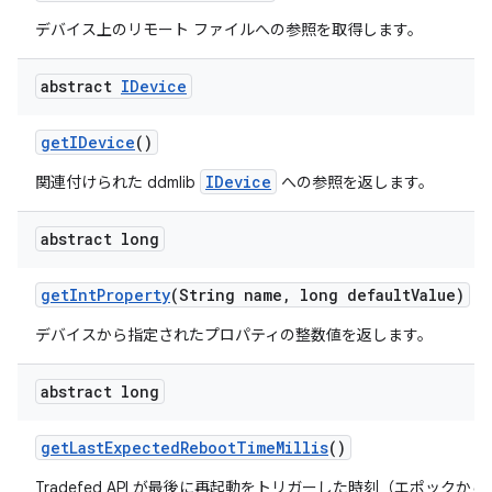
デバイス上のリモート ファイルへの参照を取得します。
abstract
IDevice
get
IDevice
()
IDevice
関連付けられた ddmlib
への参照を返します。
abstract long
get
Int
Property
(String name
,
long default
Value)
デバイスから指定されたプロパティの整数値を返します。
abstract long
get
Last
Expected
Reboot
Time
Millis
()
Tradefed API が最後に再起動をトリガーした時刻（エポック