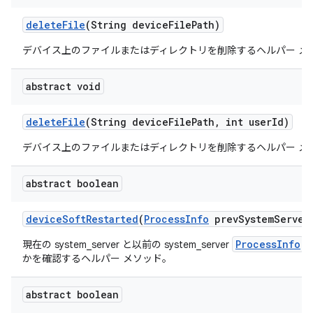
delete
File
(String device
File
Path)
デバイス上のファイルまたはディレクトリを削除するヘルパー メ
abstract void
delete
File
(String device
File
Path
,
int user
Id)
デバイス上のファイルまたはディレクトリを削除するヘルパー メ
abstract boolean
device
Soft
Restarted
(
Process
Info
prev
System
Server
ProcessInfo
現在の system_server と以前の system_server
かを確認するヘルパー メソッド。
abstract boolean