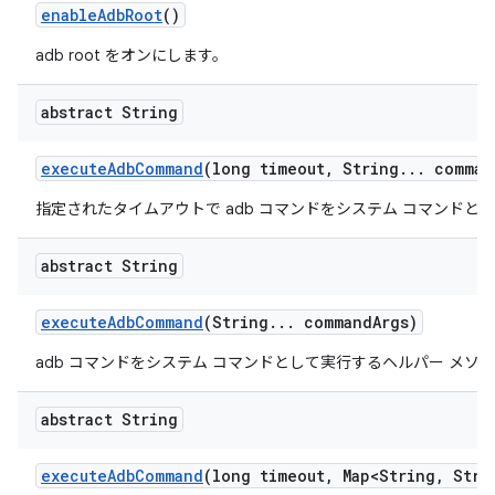
enable
Adb
Root
()
adb root をオンにします。
abstract String
execute
Adb
Command
(long timeout
,
String
.
.
.
comman
指定されたタイムアウトで adb コマンドをシステム コマンドと
abstract String
execute
Adb
Command
(String
.
.
.
command
Args)
adb コマンドをシステム コマンドとして実行するヘルパー メソ
abstract String
execute
Adb
Command
(long timeout
,
Map<String
,
Strin