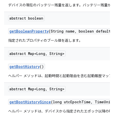
デバイスの現在のバッテリー残量を返します。バッテリー残量が利用で
abstract boolean
get
Boolean
Property
(String name
,
boolean default
V
指定されたプロパティのブール値を返します。
abstract Map<Long
,
String>
get
Boot
History
()
ヘルパー メソッドは、起動時間と起動理由を含む起動履歴マップ
abstract Map<Long
,
String>
get
Boot
History
Since
(long utc
Epoch
Time
,
Time
Unit
ヘルパー メソッドは、デバイスから指定されたエポック以降の時