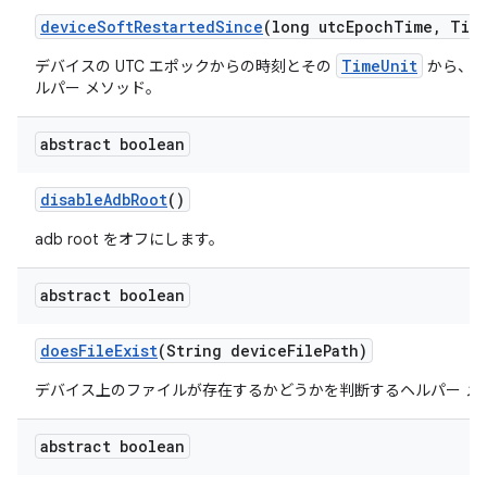
device
Soft
Restarted
Since
(long utc
Epoch
Time
,
Tim
TimeUnit
デバイスの UTC エポックからの時刻とその
から、デ
ルパー メソッド。
abstract boolean
disable
Adb
Root
()
adb root をオフにします。
abstract boolean
does
File
Exist
(String device
File
Path)
デバイス上のファイルが存在するかどうかを判断するヘルパー メ
abstract boolean