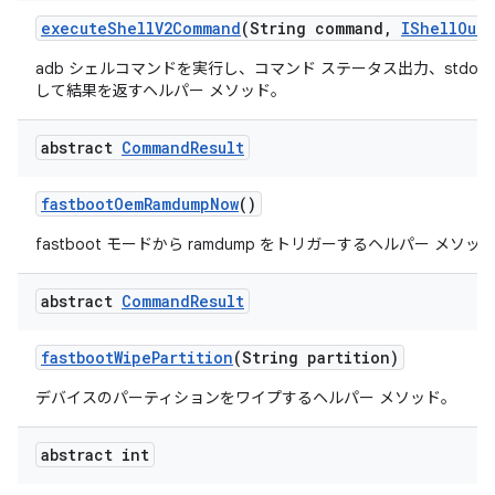
execute
Shell
V2Command
(String command
,
IShell
Outp
adb シェルコマンドを実行し、コマンド ステータス出力、stdout
して結果を返すヘルパー メソッド。
abstract
Command
Result
fastboot
Oem
Ramdump
Now
()
fastboot モードから ramdump をトリガーするヘルパー メソッ
abstract
Command
Result
fastboot
Wipe
Partition
(String partition)
デバイスのパーティションをワイプするヘルパー メソッド。
abstract int