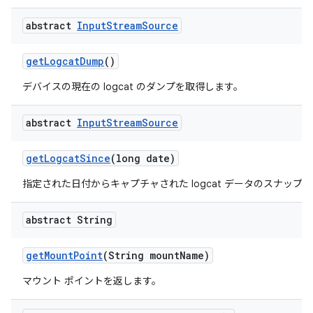
abstract
Input
Stream
Source
get
Logcat
Dump
()
デバイスの現在の logcat のダンプを取得します。
abstract
Input
Stream
Source
get
Logcat
Since
(long date)
指定された日付からキャプチャされた logcat データのスナップ
abstract String
get
Mount
Point
(String mount
Name)
マウント ポイントを返します。