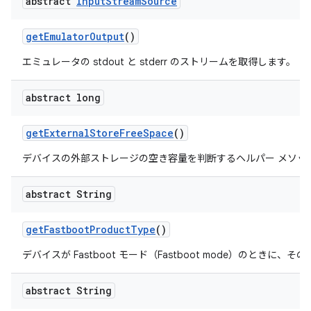
abstract
Input
Stream
Source
get
Emulator
Output
()
エミュレータの stdout と stderr のストリームを取得します。
abstract long
get
External
Store
Free
Space
()
デバイスの外部ストレージの空き容量を判断するヘルパー メソッ
abstract String
get
Fastboot
Product
Type
()
デバイスが Fastboot モード（Fastboot mode）のと
abstract String