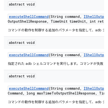
abstract void
execute
Shell
Command
(String command
,
IShell
Output
Output
Shell
Response
,
Time
Unit time
Unit
,
int retry
コマンドの動作を制御する追加のパラメータを指定して、adb シ
abstract void
execute
Shell
Command
(String command
,
IShell
Output
指定された adb シェルコマンドを実行します。コマンドが失敗
abstract void
execute
Shell
Command
(String command
,
IShell
Output
Command
,
long max
Time
To
Output
Shell
Response
,
Time
コマンドの動作を制御する追加のパラメータを指定して、adb シ