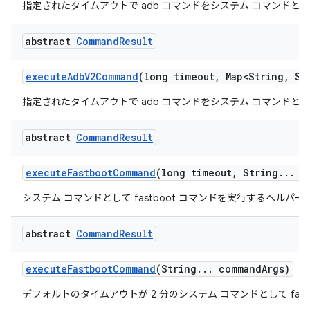
指定されたタイムアウトで adb コマンドをシステム コマンドと
abstract
Command
Result
execute
Adb
V2Command
(long timeout
,
Map<String
,
Str
指定されたタイムアウトで adb コマンドをシステム コマンドと
abstract
Command
Result
execute
Fastboot
Command
(long timeout
,
String
.
.
.
co
システム コマンドとして fastboot コマンドを実行するヘルパー
abstract
Command
Result
execute
Fastboot
Command
(String
.
.
.
command
Args)
デフォルトのタイムアウトが 2 分のシステム コマンドとして fas