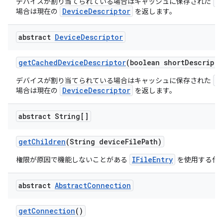
D
デバイスが割り当てられている場合はキャッシュに保存された
DeviceDescriptor
場合は現在の
を返します。
abstract
Device
Descriptor
get
Cached
Device
Descriptor
(boolean short
Descripto
D
デバイスが割り当てられている場合はキャッシュに保存された
DeviceDescriptor
場合は現在の
を返します。
abstract String[]
get
Children
(String device
File
Path)
IFileEntry
権限が原因で機能しないことがある
を使用する代
abstract
Abstract
Connection
get
Connection
()