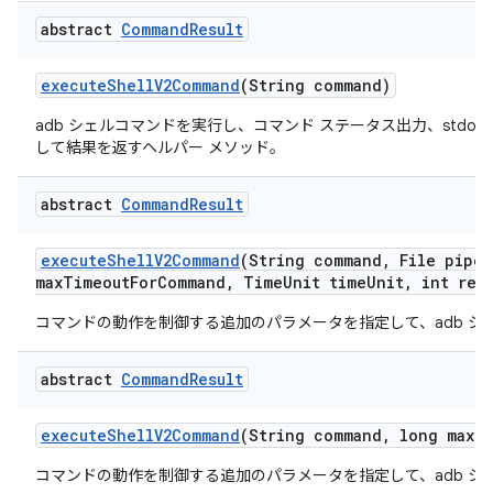
abstract
Command
Result
execute
Shell
V2Command
(String command)
adb シェルコマンドを実行し、コマンド ステータス出力、stdout
して結果を返すヘルパー メソッド。
abstract
Command
Result
execute
Shell
V2Command
(String command
,
File pipe
A
max
Timeout
For
Command
,
Time
Unit time
Unit
,
int retr
コマンドの動作を制御する追加のパラメータを指定して、adb シ
abstract
Command
Result
execute
Shell
V2Command
(String command
,
long max
T
コマンドの動作を制御する追加のパラメータを指定して、adb シ