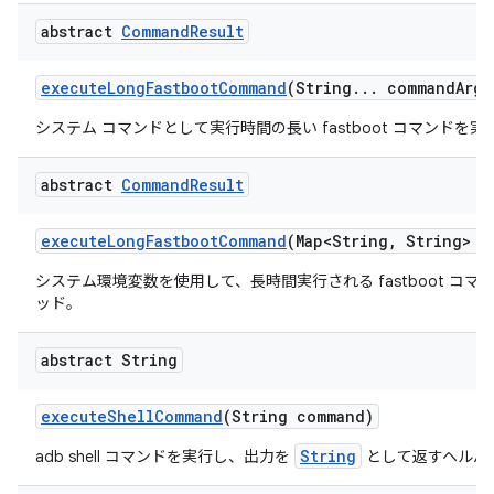
abstract
Command
Result
execute
Long
Fastboot
Command
(String
.
.
.
command
Args
システム コマンドとして実行時間の長い fastboot コマンドを
abstract
Command
Result
execute
Long
Fastboot
Command
(Map<String
,
String> e
システム環境変数を使用して、長時間実行される fastboot コ
ッド。
abstract String
execute
Shell
Command
(String command)
String
adb shell コマンドを実行し、出力を
として返すヘルパ