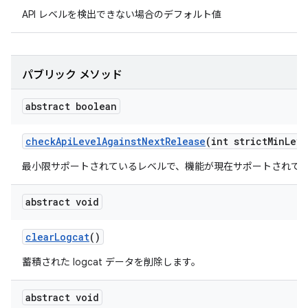
API レベルを検出できない場合のデフォルト値
パブリック メソッド
abstract boolean
check
Api
Level
Against
Next
Release
(int strict
Min
Leve
最小限サポートされているレベルで、機能が現在サポートされて
abstract void
clear
Logcat
()
蓄積された logcat データを削除します。
abstract void