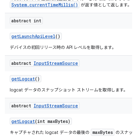
System.currentTimeMillis()
が返す値として返します。
abstract int
get
Launch
Api
Level
()
デバイスの初回リリース時の API レベルを取得します。
abstract
Input
Stream
Source
get
Logcat
()
logcat データのスナップショット ストリームを取得します。
abstract
Input
Stream
Source
get
Logcat
(int max
Bytes)
maxBytes
キャプチャされた logcat データの最後の
のスナップ