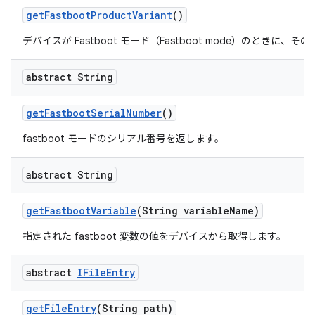
get
Fastboot
Product
Variant
()
デバイスが Fastboot モード（Fastboot mode）のと
abstract String
get
Fastboot
Serial
Number
()
fastboot モードのシリアル番号を返します。
abstract String
get
Fastboot
Variable
(String variable
Name)
指定された fastboot 変数の値をデバイスから取得します。
abstract
IFile
Entry
get
File
Entry
(String path)