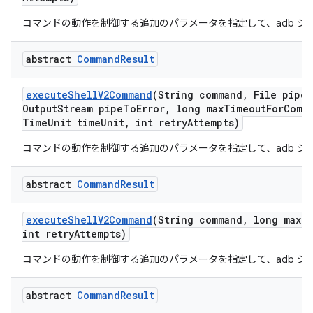
コマンドの動作を制御する追加のパラメータを指定して、adb シ
abstract
Command
Result
execute
Shell
V2Command
(String command
,
File pipe
A
Output
Stream pipe
To
Error
,
long max
Timeout
For
Comm
Time
Unit time
Unit
,
int retry
Attempts)
コマンドの動作を制御する追加のパラメータを指定して、adb シ
abstract
Command
Result
execute
Shell
V2Command
(String command
,
long max
T
int retry
Attempts)
コマンドの動作を制御する追加のパラメータを指定して、adb シ
abstract
Command
Result