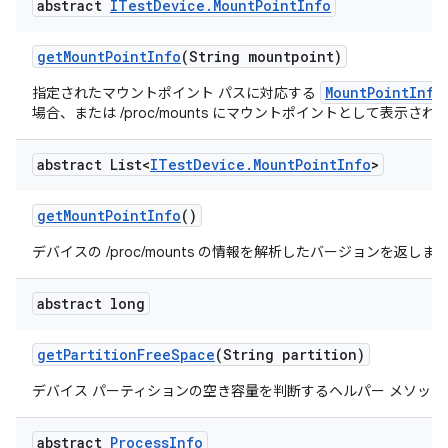
abstract
ITest
Device
.
Mount
Point
Info
get
Mount
Point
Info
(String mountpoint)
MountPointInfo
指定されたマウントポイント パスに対応する
場合、または /proc/mounts にマウントポイントとして表示さ
abstract List<
ITest
Device
.
Mount
Point
Info
>
get
Mount
Point
Info
()
デバイスの /proc/mounts の情報を解析したバージョンを返しま
abstract long
get
Partition
Free
Space
(String partition)
デバイス パーティションの空き容量を判断するヘルパー メソッド
abstract
Process
Info