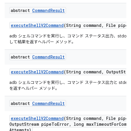
abstract
Command
Result
execute
Shell
V2Command
(String command
,
File pipe
A
adb シェルコマンドを実行し、コマンド ステータス出力、stdout
して結果を返すヘルパー メソッド。
abstract
Command
Result
execute
Shell
V2Command
(String command
,
Output
Stre
adb シェルコマンドを実行し、コマンド ステータス出力と stde
を返すヘルパー メソッド。
abstract
Command
Result
execute
Shell
V2Command
(String command
,
File pipe
A
Output
Stream pipe
To
Error
,
long max
Timeout
For
Comm
Attempts)