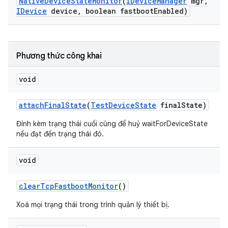
Native
Device
State
Monitor
(
IDevice
Manager
mgr
,
IDevice
device
,
boolean fastboot
Enabled)
Phương thức công khai
void
attach
Final
State
(
Test
Device
State
final
State)
Đính kèm trạng thái cuối cùng để huỷ waitForDeviceState
nếu đạt đến trạng thái đó.
void
clear
Tcp
Fastboot
Monitor
()
Xoá mọi trạng thái trong trình quản lý thiết bị.