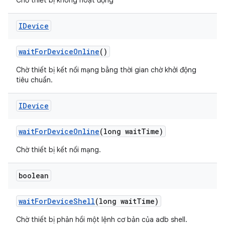
Chờ thiết bị không hoạt động
IDevice
wait
For
Device
Online
()
Chờ thiết bị kết nối mạng bằng thời gian chờ khởi động
tiêu chuẩn.
IDevice
wait
For
Device
Online
(long wait
Time)
Chờ thiết bị kết nối mạng.
boolean
wait
For
Device
Shell
(long wait
Time)
Chờ thiết bị phản hồi một lệnh cơ bản của adb shell.