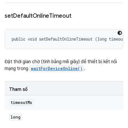
set
Default
Online
Timeout
public void setDefaultOnlineTimeout (long timeoutM
Đặt thời gian chờ (tính bằng mili giây) để thiết bị kết nối
mạng trong
waitForDeviceOnline()
.
Tham số
timeout
Ms
long