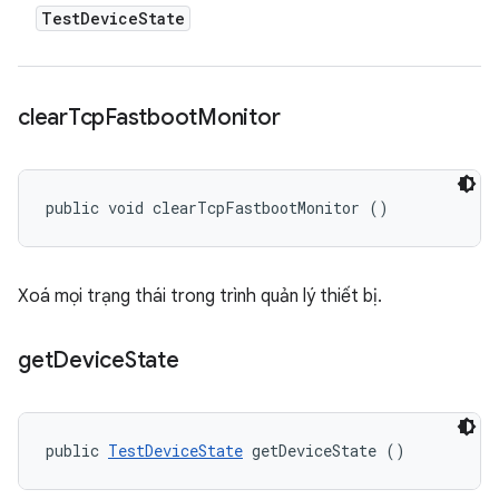
Test
Device
State
clear
Tcp
Fastboot
Monitor
public void clearTcpFastbootMonitor ()
Xoá mọi trạng thái trong trình quản lý thiết bị.
get
Device
State
public 
TestDeviceState
 getDeviceState ()