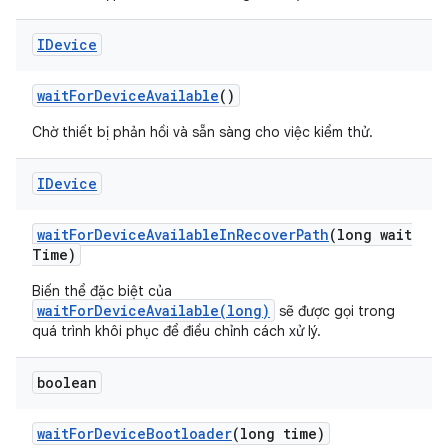
IDevice
wait
For
Device
Available
()
Chờ thiết bị phản hồi và sẵn sàng cho việc kiểm thử.
IDevice
wait
For
Device
Available
In
Recover
Path
(long wait
Time)
Biến thể đặc biệt của
waitForDeviceAvailable(long)
sẽ được gọi trong
quá trình khôi phục để điều chỉnh cách xử lý.
boolean
wait
For
Device
Bootloader
(long time)