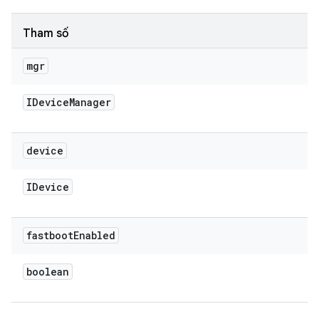
Tham số
mgr
IDevice
Manager
device
IDevice
fastboot
Enabled
boolean