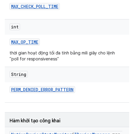
MAX
_
CHECK
_
POLL
_
TIME
int
MAX
_
OP
_
TIME
thời gian hoạt động tối đa tính bằng mili giây cho lệnh
"poll for responsiveness"
String
PERM
_
DENIED
_
ERROR
_
PATTERN
Hàm khởi tạo công khai