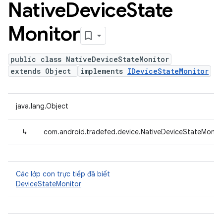
Native
Device
State
Monitor
public class NativeDeviceStateMonitor
extends Object
implements
IDeviceStateMonitor
java.lang.Object
↳
com.android.tradefed.device.NativeDeviceStateMonit
Các lớp con trực tiếp đã biết
DeviceStateMonitor