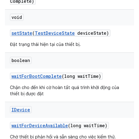
Complete)
void
set
State
(
Test
Device
State
device
State)
Đặt trạng thái hiện tại của thiết bị.
boolean
wait
For
Boot
Complete
(long wait
Time)
Chặn cho đến khi cờ hoàn tất quá trình khởi động của
thiết bị được đặt
IDevice
wait
For
Device
Available
(long wait
Time)
Chờ thiết bị phản hồi và sẵn sàng cho việc kiểm thử.