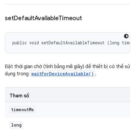
set
Default
Available
Timeout
public void setDefaultAvailableTimeout (long timeo
Đặt thời gian chờ (tính bằng mili giây) để thiết bị có thể sử
dụng trong
waitForDeviceAvailable()
.
Tham số
timeout
Ms
long