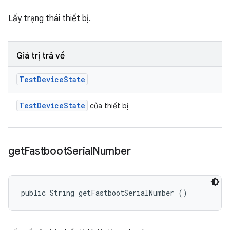
Lấy trạng thái thiết bị.
Giá trị trả về
Test
Device
State
Test
Device
State
của thiết bị
get
Fastboot
Serial
Number
public String getFastbootSerialNumber ()