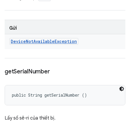
Gửi
Device
Not
Available
Exception
get
Serial
Number
public String getSerialNumber ()
Lấy số sê-ri của thiết bị.