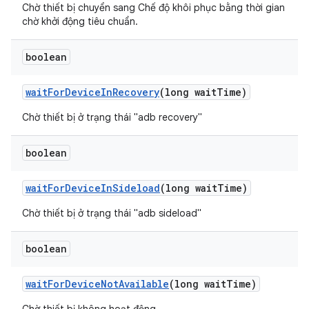
Chờ thiết bị chuyển sang Chế độ khôi phục bằng thời gian
chờ khởi động tiêu chuẩn.
boolean
wait
For
Device
In
Recovery
(long wait
Time)
Chờ thiết bị ở trạng thái "adb recovery"
boolean
wait
For
Device
In
Sideload
(long wait
Time)
Chờ thiết bị ở trạng thái "adb sideload"
boolean
wait
For
Device
Not
Available
(long wait
Time)