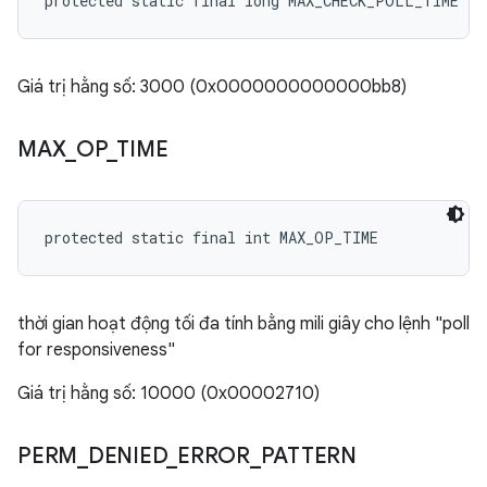
protected static final long MAX_CHECK_POLL_TIME
Giá trị hằng số: 3000 (0x0000000000000bb8)
MAX
_
OP
_
TIME
protected static final int MAX_OP_TIME
thời gian hoạt động tối đa tính bằng mili giây cho lệnh "poll
for responsiveness"
Giá trị hằng số: 10000 (0x00002710)
PERM
_
DENIED
_
ERROR
_
PATTERN