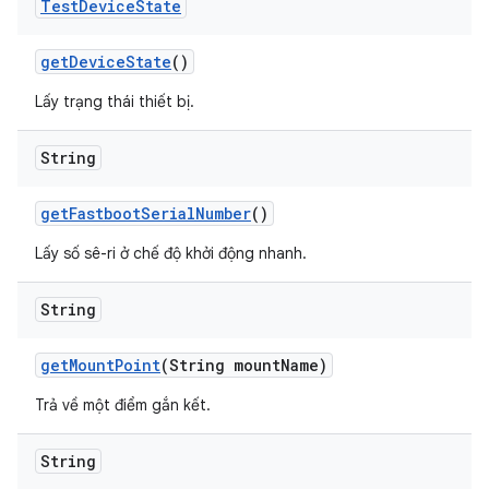
Test
Device
State
get
Device
State
()
Lấy trạng thái thiết bị.
String
get
Fastboot
Serial
Number
()
Lấy số sê-ri ở chế độ khởi động nhanh.
String
get
Mount
Point
(String mount
Name)
Trả về một điểm gắn kết.
String