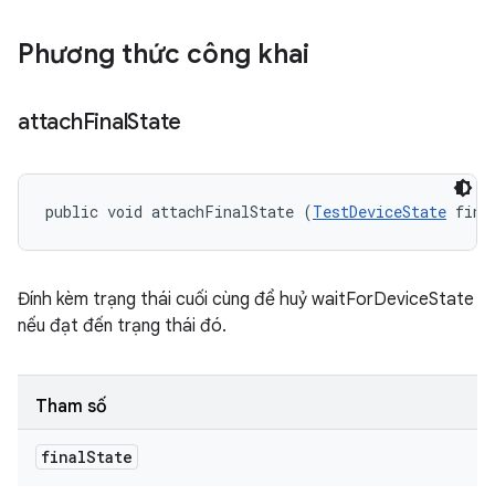
Phương thức công khai
attach
Final
State
public void attachFinalState (
TestDeviceState
 fina
Đính kèm trạng thái cuối cùng để huỷ waitForDeviceState
nếu đạt đến trạng thái đó.
Tham số
final
State