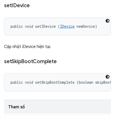
set
IDevice
public void setIDevice (
IDevice
 newDevice)
Cập nhật iDevice hiện tại.
set
Skip
Boot
Complete
public void setSkipBootComplete (boolean skipBootC
Tham số