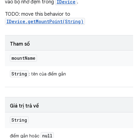
vào bộ nhớ đệm trong
IDevice
.
TODO: move this behavior to
IDevice.getMountPoint(String)
Tham số
mount
Name
String
: tên của điểm gắn
Giá trị trả về
String
null
điểm gắn hoặc