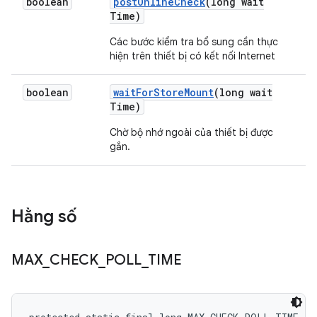
boolean
post
Online
Check
(long wait
Time)
Các bước kiểm tra bổ sung cần thực
hiện trên thiết bị có kết nối Internet
boolean
wait
For
Store
Mount
(long wait
Time)
Chờ bộ nhớ ngoài của thiết bị được
gắn.
Hằng số
MAX
_
CHECK
_
POLL
_
TIME