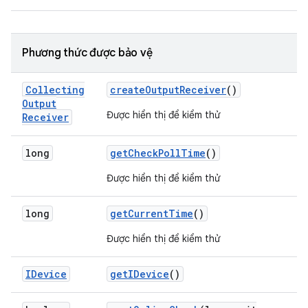
Phương thức được bảo vệ
Collecting
create
Output
Receiver
()
Output
Được hiển thị để kiểm thử
Receiver
long
get
Check
Poll
Time
()
Được hiển thị để kiểm thử
long
get
Current
Time
()
Được hiển thị để kiểm thử
IDevice
get
IDevice
()