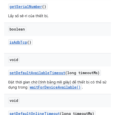
get
Serial
Number
()
Lấy số sê-ri của thiết bị.
boolean
is
Adb
Tcp
()
void
set
Default
Available
Timeout
(long timeout
Ms)
Đặt thời gian chờ (tính bằng mili giây) để thiết bị có thể sử
waitForDeviceAvailable()
dụng trong
.
void
set
Default
Online
Timeout
(long timeout
Ms)