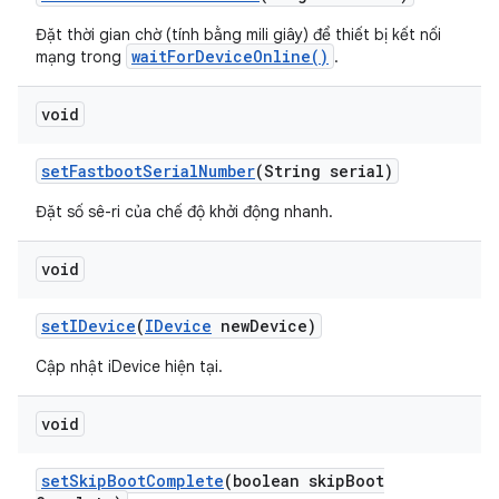
Đặt thời gian chờ (tính bằng mili giây) để thiết bị kết nối
waitForDeviceOnline()
mạng trong
.
void
set
Fastboot
Serial
Number
(String serial)
Đặt số sê-ri của chế độ khởi động nhanh.
void
set
IDevice
(
IDevice
new
Device)
Cập nhật iDevice hiện tại.
void
set
Skip
Boot
Complete
(boolean skip
Boot