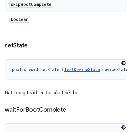
skip
Boot
Complete
boolean
set
State
public void setState (
TestDeviceState
 deviceState)
Đặt trạng thái hiện tại của thiết bị.
wait
For
Boot
Complete