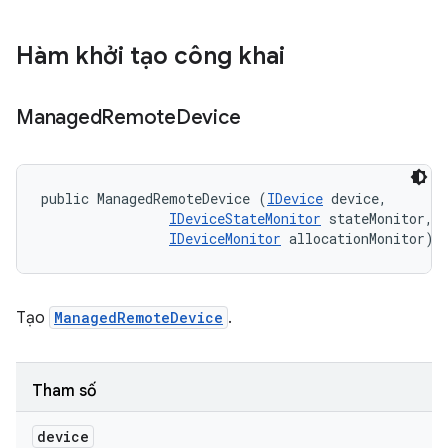
Hàm khởi tạo công khai
Managed
Remote
Device
public ManagedRemoteDevice (
IDevice
 device, 

IDeviceStateMonitor
 stateMonitor, 

IDeviceMonitor
 allocationMonitor)
Tạo
ManagedRemoteDevice
.
Tham số
device