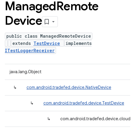
Managed
Remote
Device
public class ManagedRemoteDevice
extends
TestDevice
implements
ITestLoggerReceiver
java.lang.Object
↳
com.android.tradefed.device.NativeDevice
↳
com.android.tradefed.device.TestDevice
↳
com.android.tradefed.device.cloud