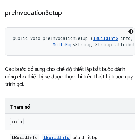
pre
Invocation
Setup
public void preInvocationSetup (
IBuildInfo
 info, 

MultiMap
<String, String> attribute
Các bước bổ sung cho chế độ thiết lập bắt buộc dành
riêng cho thiết bị sẽ được thực thi trên thiết bị trước quy
trình gọi.
Tham số
info
IBuild
Info
IBuild
Info
:
của thiết bị.