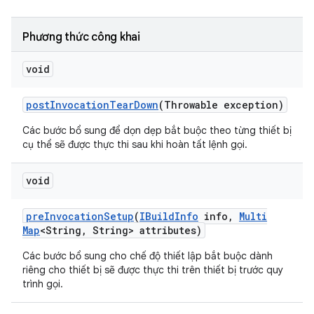
Phương thức công khai
void
post
Invocation
Tear
Down
(Throwable exception)
Các bước bổ sung để dọn dẹp bắt buộc theo từng thiết bị
cụ thể sẽ được thực thi sau khi hoàn tất lệnh gọi.
void
pre
Invocation
Setup
(
IBuild
Info
info
,
Multi
Map
<String
,
String> attributes)
Các bước bổ sung cho chế độ thiết lập bắt buộc dành
riêng cho thiết bị sẽ được thực thi trên thiết bị trước quy
trình gọi.