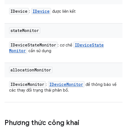
IDevice
IDevice
:
được liên kết
state
Monitor
IDevice
State
Monitor
IDevice
State
: cơ chế
Monitor
cần sử dụng
allocation
Monitor
IDevice
Monitor
IDevice
Monitor
:
để thông báo về
các thay đổi trạng thái phân bổ.
Phương thức công khai