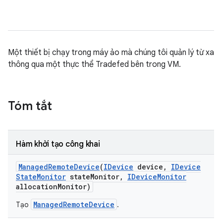
Một thiết bị chạy trong máy ảo mà chúng tôi quản lý từ xa
thông qua một thực thể Tradefed bên trong VM.
Tóm tắt
Hàm khởi tạo công khai
Managed
Remote
Device
(
IDevice
device
,
IDevice
State
Monitor
state
Monitor
,
IDevice
Monitor
allocation
Monitor)
ManagedRemoteDevice
Tạo
.