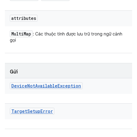
attributes
Multi
Map
: Các thuộc tính được lưu trữ trong ngữ cảnh
gọi
Gửi
Device
Not
Available
Exception
Target
Setup
Error