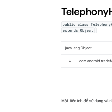
Telephony
public class Telephony
extends Object
java.lang.Object
↳
com.android.tradef
Một tiện ích để sử dụng và n