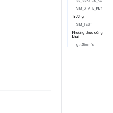
SE_SERVICE_KEY
SIM_STATE_KEY
Trường
SIM_TEST
Phương thức công
khai
getSimInfo