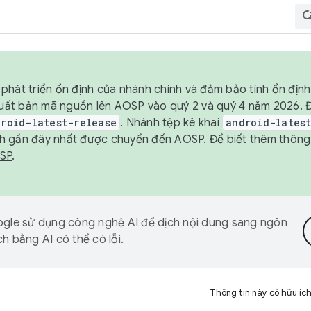
phát triển ổn định của nhánh chính và đảm bảo tính ổn địn
ẽ xuất bản mã nguồn lên AOSP vào quý 2 và quý 4 năm 2026.
droid-latest-release
. Nhánh tệp kê khai
android-lates
h gần đây nhất được chuyển đến AOSP. Để biết thêm thông t
OSP
.
gle sử dụng công nghệ AI để dịch nội dung sang ngôn
h bằng AI có thể có lỗi.
Thông tin này có hữu íc