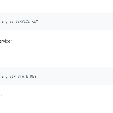
ring SE_SERVICE_KEY
ervice"
ring SIM_STATE_KEY
e"