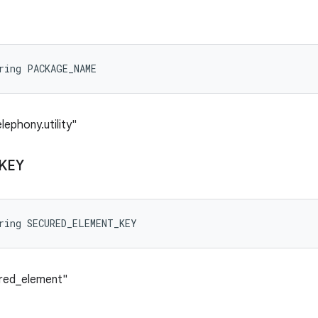
ring PACKAGE_NAME
lephony.utility"
KEY
ring SECURED_ELEMENT_KEY
ured_element"