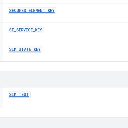
SECURED
_
ELEMENT
_
KEY
SE
_
SERVICE
_
KEY
SIM
_
STATE
_
KEY
SIM
_
TEST