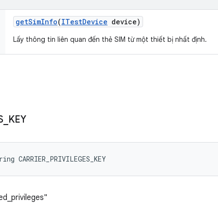
get
Sim
Info
(
ITest
Device
device)
Lấy thông tin liên quan đến thẻ SIM từ một thiết bị nhất định.
S
_
KEY
ring CARRIER_PRIVILEGES_KEY
ed_privileges"