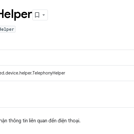
Helper
Helper
ed.device.helper.TelephonyHelper
hận thông tin liên quan đến điện thoại.