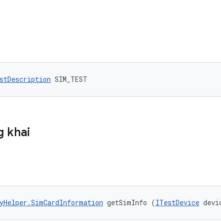
stDescription
 SIM_TEST
 khai
yHelper.SimCardInformation
 getSimInfo (
ITestDevice
 devi