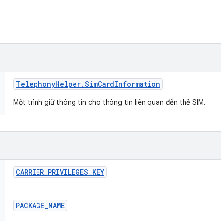
Telephony
Helper
.
Sim
Card
Information
Một trình giữ thông tin cho thông tin liên quan đến thẻ SIM.
CARRIER
_
PRIVILEGES
_
KEY
PACKAGE
_
NAME