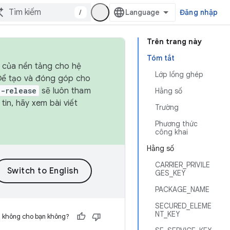
/
Đăng nhập
Trên trang này
Tóm tắt
h của nền tảng cho hệ
Lớp lồng ghép
 Để tạo và đóng góp cho
t-release
sẽ luôn tham
Hằng số
in, hãy xem bài viết
Trường
Phương thức
công khai
Hằng số
CARRIER_PRIVILE
GES_KEY
PACKAGE_NAME
SECURED_ELEME
NT_KEY
h không cho bạn không?