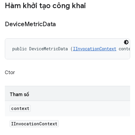
Hàm khởi tạo công khai
Device
Metric
Data
public DeviceMetricData (
IInvocationContext
 contex
Ctor
Tham số
context
IInvocation
Context