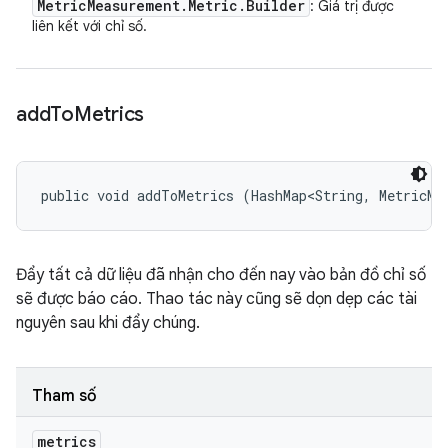
Metric
Measurement
.
Metric
.
Builder
: Giá trị được
liên kết với chỉ số.
add
To
Metrics
public void addToMetrics (HashMap<String, MetricMe
Đẩy tất cả dữ liệu đã nhận cho đến nay vào bản đồ chỉ số
sẽ được báo cáo. Thao tác này cũng sẽ dọn dẹp các tài
nguyên sau khi đẩy chúng.
Tham số
metrics