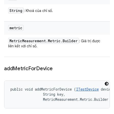
String
: Khoá của chỉ số.
metric
Metric
Measurement
.
Metric
.
Builder
: Giá trị được
liên kết với chỉ số.
add
Metric
For
Device
public void addMetricForDevice (
ITestDevice
 device,
                String key, 

                MetricMeasurement.Metric.Builder m