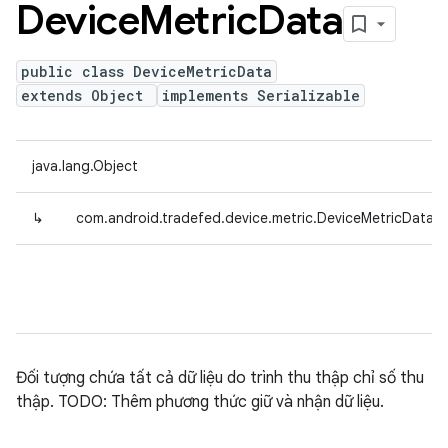
Device
Metric
Data
public class DeviceMetricData
extends Object
implements Serializable
java.lang.Object
↳
com.android.tradefed.device.metric.DeviceMetricData
Đối tượng chứa tất cả dữ liệu do trình thu thập chỉ số thu
thập. TODO: Thêm phương thức giữ và nhận dữ liệu.