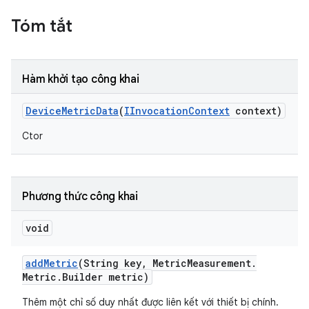
Tóm tắt
Hàm khởi tạo công khai
Device
Metric
Data
(
IInvocation
Context
context)
Ctor
Phương thức công khai
void
add
Metric
(String key
,
Metric
Measurement
.
Metric
.
Builder metric)
Thêm một chỉ số duy nhất được liên kết với thiết bị chính.