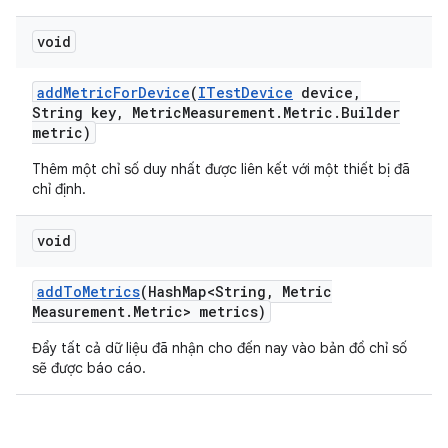
void
add
Metric
For
Device
(
ITest
Device
device
,
String key
,
Metric
Measurement
.
Metric
.
Builder
metric)
Thêm một chỉ số duy nhất được liên kết với một thiết bị đã
chỉ định.
void
add
To
Metrics
(Hash
Map<String
,
Metric
Measurement
.
Metric> metrics)
Đẩy tất cả dữ liệu đã nhận cho đến nay vào bản đồ chỉ số
sẽ được báo cáo.