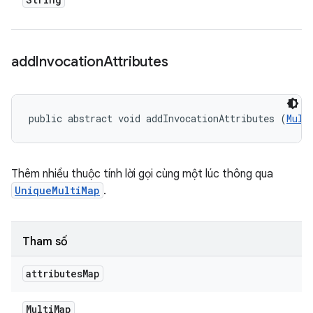
add
Invocation
Attributes
public abstract void addInvocationAttributes (
Mult
Thêm nhiều thuộc tính lời gọi cùng một lúc thông qua
UniqueMultiMap
.
Tham số
attributes
Map
Multi
Map