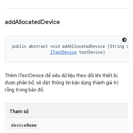
add
Allocated
Device
public abstract void addAllocatedDevice (String dev
ITestDevice
 testDevice)
Thêm ITestDevice để siêu dữ liệu theo dõi khi thiết bị
được phân bổ. sẽ đặt thông tin bản dựng thành giá trị
rỗng trong bản đồ.
Tham số
device
Name