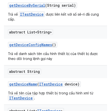
get
Device
By
Serial
(String serial)
ITestDevice
Trả về
được liên kết với số sê-ri đã cung
cấp.
abstract List<String>
get
Device
Config
Names
()
Trả về danh sách tên cấu hình thiết bị của thiết bị được
theo dõi trong lệnh gọi này
abstract String
get
Device
Name
(
ITest
Device
device)
Trả về tên của tập hợp thiết bị trong cấu hình xml từ
ITestDevice
.
abstract List<
ITest
Device
>