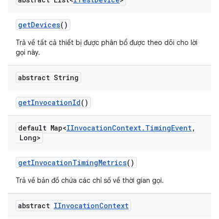
get
Devices
()
Trả về tất cả thiết bị được phân bổ được theo dõi cho lời
gọi này.
abstract String
get
Invocation
Id
()
default Map<
IInvocation
Context
.
Timing
Event
,
Long>
get
Invocation
Timing
Metrics
()
Trả về bản đồ chứa các chỉ số về thời gian gọi.
abstract
IInvocation
Context