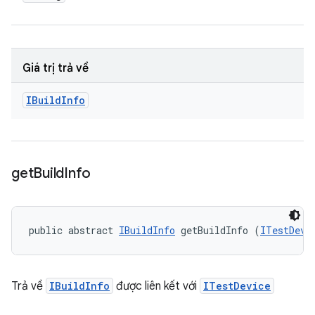
Giá trị trả về
IBuild
Info
get
Build
Info
public abstract 
IBuildInfo
 getBuildInfo (
ITestDevi
Trả về
IBuildInfo
được liên kết với
ITestDevice