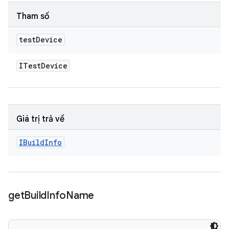
Tham số
test
Device
ITest
Device
Giá trị trả về
IBuild
Info
get
Build
Info
Name