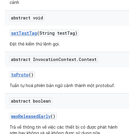
cảnh
abstract void
set
Test
Tag
(String test
Tag)
Đặt thẻ kiểm thử lệnh gọi.
abstract Invocation
Context
.
Context
to
Proto
()
Tuần tự hoá phiên bản ngữ cảnh thành một protobuf.
abstract boolean
was
Released
Early
()
Trả về thông tin về việc các thiết bị có được phát hành
sớm hay không và sẽ không được sử dụng nữa.