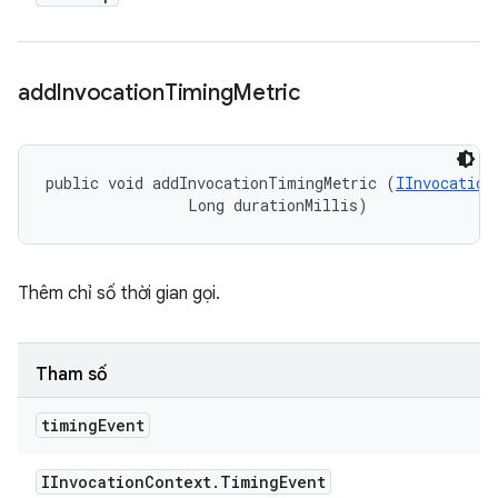
add
Invocation
Timing
Metric
public void addInvocationTimingMetric (
IInvocation
                Long durationMillis)
Thêm chỉ số thời gian gọi.
Tham số
timing
Event
IInvocation
Context
.
Timing
Event