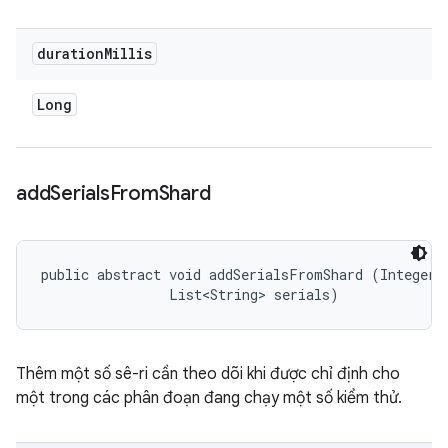
duration
Millis
Long
add
Serials
From
Shard
public abstract void addSerialsFromShard (Integer i
                List<String> serials)
Thêm một số sê-ri cần theo dõi khi được chỉ định cho
một trong các phân đoạn đang chạy một số kiểm thử.