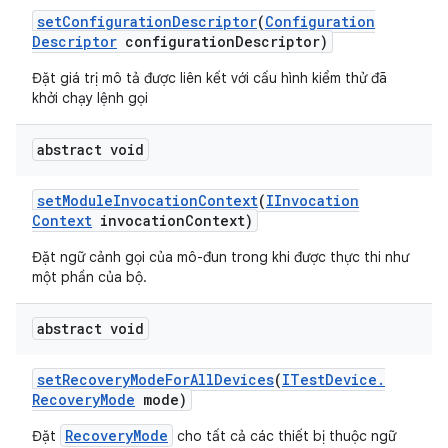
set
Configuration
Descriptor
(
Configuration
Descriptor
configuration
Descriptor)
Đặt giá trị mô tả được liên kết với cấu hình kiểm thử đã
khởi chạy lệnh gọi
abstract void
set
Module
Invocation
Context
(
IInvocation
Context
invocation
Context)
Đặt ngữ cảnh gọi của mô-đun trong khi được thực thi như
một phần của bộ.
abstract void
set
Recovery
Mode
For
All
Devices
(
ITest
Device
.
Recovery
Mode
mode)
RecoveryMode
Đặt
cho tất cả các thiết bị thuộc ngữ