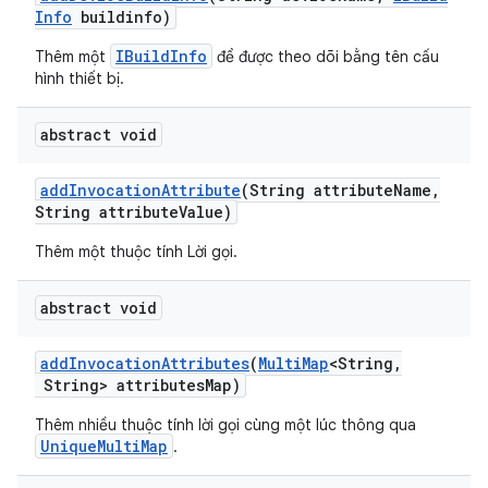
Info
buildinfo)
IBuildInfo
Thêm một
để được theo dõi bằng tên cấu
hình thiết bị.
abstract void
add
Invocation
Attribute
(String attribute
Name
,
String attribute
Value)
Thêm một thuộc tính Lời gọi.
abstract void
add
Invocation
Attributes
(
Multi
Map
<String
,
String> attributes
Map)
Thêm nhiều thuộc tính lời gọi cùng một lúc thông qua
UniqueMultiMap
.