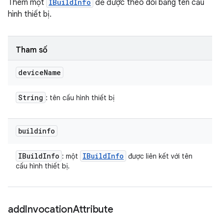
Thêm một
IBuildInfo
để được theo dõi bằng tên cấu
hình thiết bị.
Tham số
device
Name
String
: tên cấu hình thiết bị
buildinfo
IBuild
Info
IBuild
Info
: một
được liên kết với tên
cấu hình thiết bị.
add
Invocation
Attribute