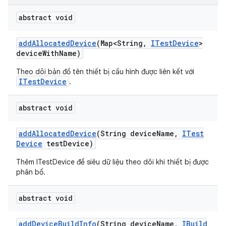
abstract void
add
Allocated
Device
(Map<String
,
ITest
Device
>
device
With
Name)
Theo dõi bản đồ tên thiết bị cấu hình được liên kết với
ITestDevice
.
abstract void
add
Allocated
Device
(String device
Name
,
ITest
Device
test
Device)
Thêm ITestDevice để siêu dữ liệu theo dõi khi thiết bị được
phân bổ.
abstract void
add
Device
Build
Info
(String device
Name
,
IBuild