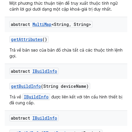
Một phương thức thuận tiện để truy xuất thuộc tính ngữ
cảnh lời gọi dưới dạng một cặp khoá-giá trị duy nhất.
abstract
Multi
Map
<String
,
String>
get
Attributes
()
Trả về bản sao của bản đồ chứa tất cả các thuộc tính lệnh
gọi.
abstract
IBuild
Info
get
Build
Info
(String device
Name)
IBuildInfo
Trả về
được liên kết với tên cấu hình thiết bị
đã cung cấp.
abstract
IBuild
Info