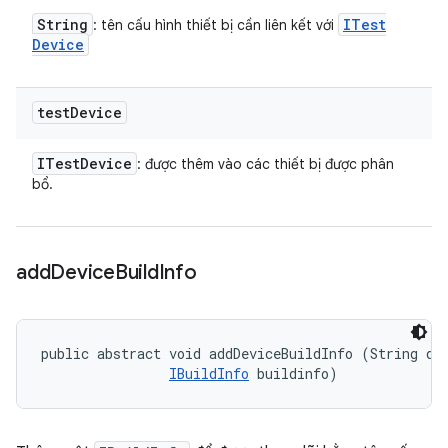
String
ITest
: tên cấu hình thiết bị cần liên kết với
Device
test
Device
ITest
Device
: được thêm vào các thiết bị được phân
bổ.
add
Device
Build
Info
public abstract void addDeviceBuildInfo (String dev
IBuildInfo
 buildinfo)