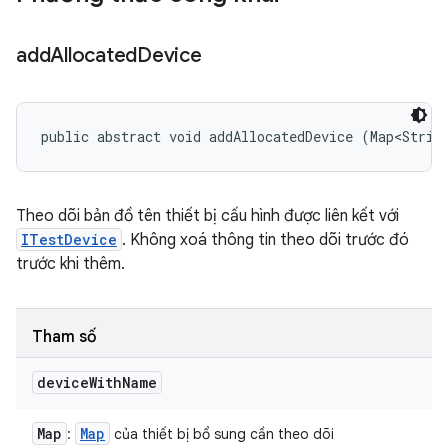
add
Allocated
Device
public abstract void addAllocatedDevice (Map<Strin
Theo dõi bản đồ tên thiết bị cấu hình được liên kết với
ITestDevice
. Không xoá thông tin theo dõi trước đó
trước khi thêm.
Tham số
device
With
Name
Map
Map
:
của thiết bị bổ sung cần theo dõi