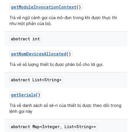
get
Module
Invocation
Context
()
Trả về ngữ cảnh gọi của mô-đun trong khi được thực thi
như một phần của bộ.
abstract int
get
Num
Devices
Allocated
()
Trả về số lượng thiết bị được phân bổ cho lời gọi.
abstract List<String>
get
Serials
()
Trả về danh sách số sê-ri của thiết bị được theo dõi trong
lệnh gọi này
abstract Map<Integer
,
List<String>>