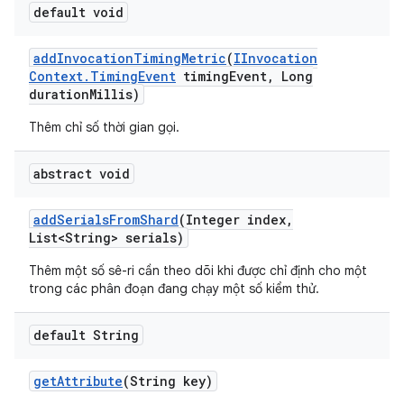
default void
add
Invocation
Timing
Metric
(
IInvocation
Context
.
Timing
Event
timing
Event
,
Long
duration
Millis)
Thêm chỉ số thời gian gọi.
abstract void
add
Serials
From
Shard
(Integer index
,
List<String> serials)
Thêm một số sê-ri cần theo dõi khi được chỉ định cho một
trong các phân đoạn đang chạy một số kiểm thử.
default String
get
Attribute
(String key)