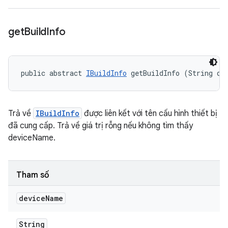
get
Build
Info
public abstract 
IBuildInfo
 getBuildInfo (String de
Trả về
IBuildInfo
được liên kết với tên cấu hình thiết bị
đã cung cấp. Trả về giá trị rỗng nếu không tìm thấy
deviceName.
Tham số
device
Name
String