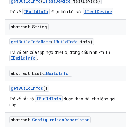
get
Build
Info
(
ITest
Device
test
Device)
IBuildInfo
ITestDevice
Trả về
được liên kết với
abstract String
get
Build
Info
Name
(
IBuild
Info
info)
Trả về tên của tập hợp thiết bị trong cấu hình xml từ
IBuildInfo
.
abstract List<
IBuild
Info
>
get
Build
Infos
()
IBuildInfo
Trả về tất cả
được theo dõi cho lệnh gọi
này.
abstract
Configuration
Descriptor