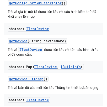
get
Configuration
Descriptor
()
Trả về giá trị mô tả được liên kết với cấu hình kiểm thử đã
khởi chạy lệnh gọi
abstract
ITest
Device
get
Device
(String device
Name)
ITestDevice
Trả về
được liên kết với tên cấu hình thiết
bị đã cung cấp.
abstract Map<
ITest
Device
,
IBuild
Info
>
get
Device
Build
Map
()
Trả về bản đồ của mối liên kết Thông tin thiết bị/bản dựng
abstract
ITest
Device