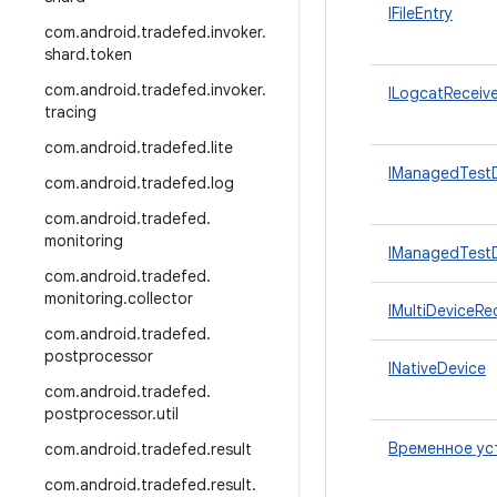
IFileEntry
com
.
android
.
tradefed
.
invoker
.
shard
.
token
com
.
android
.
tradefed
.
invoker
.
ILogcatReceive
tracing
com
.
android
.
tradefed
.
lite
IManagedTest
com
.
android
.
tradefed
.
log
com
.
android
.
tradefed
.
monitoring
IManagedTestD
com
.
android
.
tradefed
.
monitoring
.
collector
IMultiDeviceRe
com
.
android
.
tradefed
.
postprocessor
INativeDevice
com
.
android
.
tradefed
.
postprocessor
.
util
Временное ус
com
.
android
.
tradefed
.
result
com
.
android
.
tradefed
.
result
.