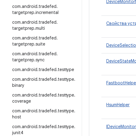
DeviceMonitorM
com
.
android
.
tradefed
.
targetprep
.
incremental
com
.
android
.
tradefed
.
Свойства уст
targetprep
.
multi
com
.
android
.
tradefed
.
targetprep
.
suite
DeviceSelecti
com
.
android
.
tradefed
.
targetprep
.
sync
DeviceStateMo
com
.
android
.
tradefed
.
testtype
com
.
android
.
tradefed
.
testtype
.
FastbootHelpe
binary
com
.
android
.
tradefed
.
testtype
.
coverage
HsumHelper
com
.
android
.
tradefed
.
testtype
.
host
com
.
android
.
tradefed
.
testtype
.
IDeviceMonitor
junit4