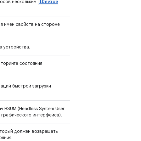
IDevice
росов нескольким
я имен свойств на стороне
а устройства.
иторинга состояния
раций быстрой загрузки
ч HSUM (Headless System User
 графического интерфейса).
оторый должен возвращать
ояния.