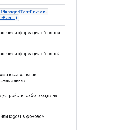
IManaged
Test
Device
.
ce
Event)
.
ранения информации об одном
ранения информации об одной
мощи в выполнении
дных данных.
х устройств, работающих на
айлы logcat в фоновом