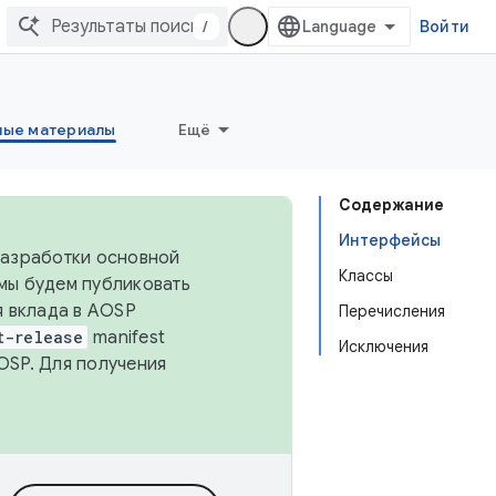
/
Войти
ные материалы
Ещё
Содержание
Интерфейсы
 разработки основной
Классы
 мы будем публиковать
я вклада в AOSP
Перечисления
t-release
manifest
Исключения
OSP. Для получения