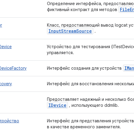
Определение интерфейса, предоставляю
File
E
фиктивный контракт для методов
r
Класс, предоставляющий вывод logcat ус
Input
Stream
Source
.
Device
Устройство для тестирования (ITestDevic
управляется.
IMa
eviceFactory
Интерфейс создания для устройств
covery
Интерфейс для восстановления нескольк
Предоставляет надежный и несколько бо
IDevice
, использующего ddmlib.
тройство
Интерфейс для представления устройств
в качестве временного заменителя.