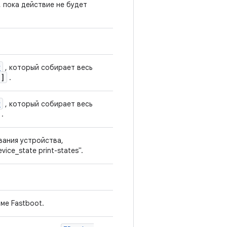
 пока действие не будет
r
, который собирает весь
[]
.
r
, который собирает весь
.
ания устройства,
ce_state print-states".
ме Fastboot.