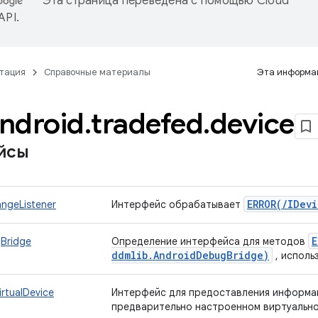
Эта страница переведена с помощью
Cloud
 API
.
тация
Справочные материалы
Эта информац
ndroid
.
tradefed
.
device
йсы
ERROR(
/
IDevi
ngeListener
Интерфейс обрабатывает
E
Bridge
Определение интерфейса для методов
ddmlib
.
Android
Debug
Bridge)
, исполь
irtualDevice
Интерфейс для предоставления информа
предварительно настроенном виртуально