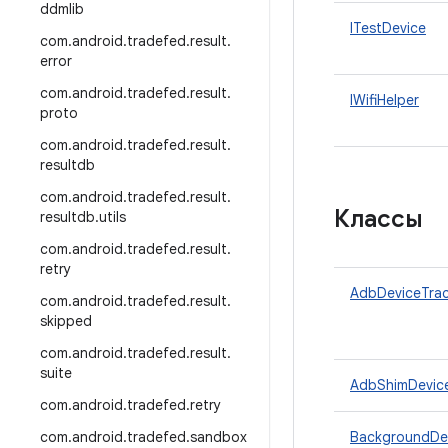
ddmlib
ITestDevice
com
.
android
.
tradefed
.
result
.
error
com
.
android
.
tradefed
.
result
.
IWifiHelper
proto
com
.
android
.
tradefed
.
result
.
resultdb
com
.
android
.
tradefed
.
result
.
Классы
resultdb
.
utils
com
.
android
.
tradefed
.
result
.
retry
AdbDeviceTrac
com
.
android
.
tradefed
.
result
.
skipped
com
.
android
.
tradefed
.
result
.
suite
AdbShimDevic
com
.
android
.
tradefed
.
retry
com
.
android
.
tradefed
.
sandbox
BackgroundDe