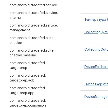
com
.
android
.
tradefed
.
service
com
.
android
.
tradefed
.
service
.
internal
Температура 
com
.
android
.
tradefed
.
service
.
management
CollectingByt
com
.
android
.
tradefed
.
suite
.
checker
CollectingOut
com
.
android
.
tradefed
.
suite
.
checker
.
baseline
com
.
android
.
tradefed
.
DeviceFoldabl
targetprep
com
.
android
.
tradefed
.
targetprep
.
adb
Диспетчер ус
com
.
android
.
tradefed
.
targetprep
.
app
DeviceManager
com
.
android
.
tradefed
.
targetprep
.
companion