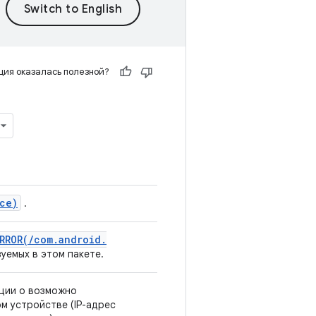
ия оказалась полезной?
ce)
.
RROR(
/
com
.
android
.
зуемых в этом пакете.
ции о возможно
м устройстве (IP-адрес