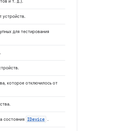
ов и т. д.).
т устройств.
упных для тестирования
.
стройств.
ва, которое отключилось от
ства.
IDevice
га состояния
.