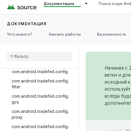
Документация
Поиск кода And
com.android.tradefed.cache.re
mote
com.android.tradefed.cluster
ДОКУМЕНТАЦИЯ
com.android.tradefed.command
Что нового?
Начало работы
Безопасность
com
.
android
.
tradefed
.
command
.
console
com
.
android
.
tradefed
.
command
.
remote
Начиная с 
com
.
android
.
tradefed
.
config
ветки и дл
com
.
android
.
tradefed
.
config
.
исходный к
filter
используйт
всегда буд
com
.
android
.
tradefed
.
config
.
gcs
дополните
com
.
android
.
tradefed
.
config
.
proxy
com
.
android
.
tradefed
.
config
.