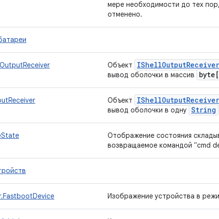
мере необходимости до тех пор,
отменено.
батареи
IShell
Output
Receive
eOutputReceiver
Объект
byte
вывод оболочки в массив
IShell
Output
Receive
putReceiver
Объект
String
вывод оболочки в одну
eState
Отображение состояния складыв
возвращаемое командой "cmd devi
тройств
.FastbootDevice
Изображение устройства в режи