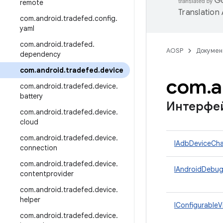
remote
Translation
com
.
android
.
tradefed
.
config
.
yaml
com
.
android
.
tradefed
.
AOSP
Докумен
dependency
com
.
android
.
tradefed
.
device
com
.
a
com
.
android
.
tradefed
.
device
.
battery
Интерфе
com
.
android
.
tradefed
.
device
.
cloud
com
.
android
.
tradefed
.
device
.
IAdbDeviceCha
connection
com
.
android
.
tradefed
.
device
.
IAndroidDebug
contentprovider
com
.
android
.
tradefed
.
device
.
helper
IConfigurableV
com
.
android
.
tradefed
.
device
.