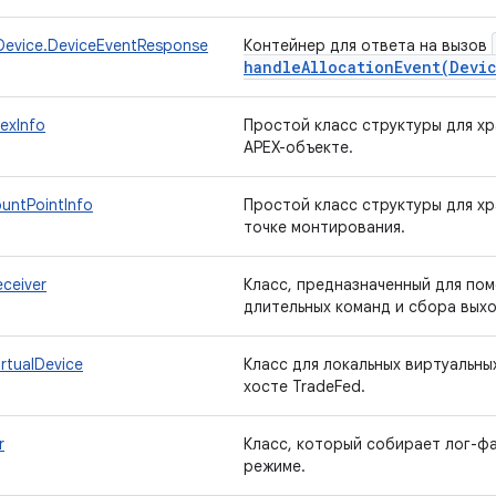
evice.DeviceEventResponse
Контейнер для ответа на вызов
handleAllocationEvent(
Devi
exInfo
Простой класс структуры для х
APEX-объекте.
untPointInfo
Простой класс структуры для х
точке монтирования.
ceiver
Класс, предназначенный для по
длительных команд и сбора выхо
rtualDevice
Класс для локальных виртуальны
хосте TradeFed.
r
Класс, который собирает лог-ф
режиме.