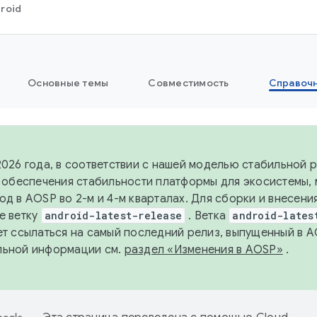
roid
Основные темы
Совместимость
Справоч
2026 года, в соответствии с нашей моделью стабильной
я обеспечения стабильности платформы для экосистемы,
од в AOSP во 2-м и 4-м кварталах. Для сборки и внесени
е ветку
android-latest-release
. Ветка
android-lates
ет ссылаться на самый последний релиз, выпущенный в A
льной информации см.
раздел «Изменения в AOSP»
.