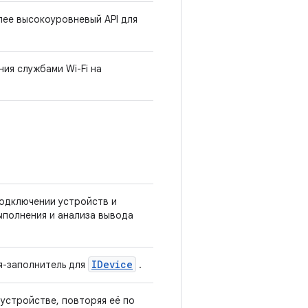
лее высокоуровневый API для
ия службами Wi-Fi на
одключении устройств и
ыполнения и анализа вывода
IDevice
я-заполнитель для
.
устройстве, повторяя её по