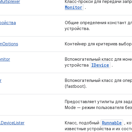
ultiplexer
Класс-прокси для передачи зап
Monitor
.
ройства
Общие определения констант дл
устройства.
onOptions
Контейнер для критериев выбор
nitor
Вспомогательный класс для мон
IDevice
устройства
.
r
Вспомогательный класс для опе
(fastboot).
Предоставляет утилиты для зада
Mode — режим пользователя без
Runnable
.DeviceLister
Класс, подобный
, к
известные устройства и их сост