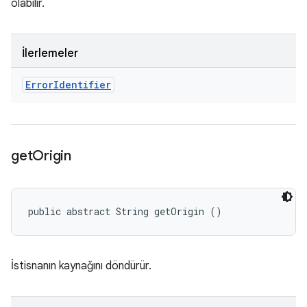
olabilir.
İlerlemeler
Error
Identifier
get
Origin
public abstract String getOrigin ()
İstisnanın kaynağını döndürür.