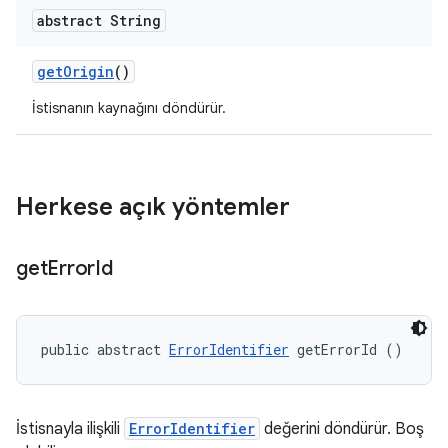
abstract String
get
Origin
()
İstisnanın kaynağını döndürür.
Herkese açık yöntemler
get
Error
Id
public abstract 
ErrorIdentifier
 getErrorId ()
İstisnayla ilişkili
ErrorIdentifier
değerini döndürür. Boş