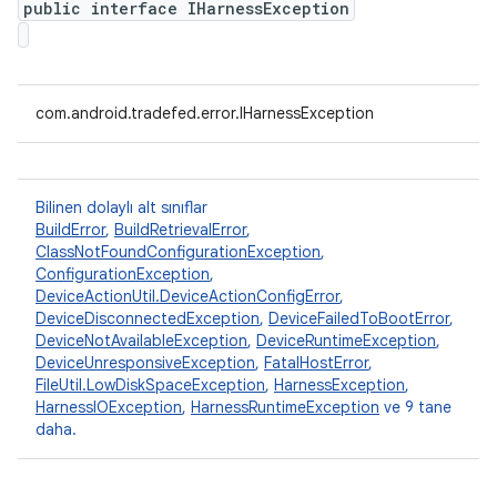
public interface IHarnessException
com.android.tradefed.error.IHarnessException
Bilinen dolaylı alt sınıflar
BuildError
,
BuildRetrievalError
,
ClassNotFoundConfigurationException
,
ConfigurationException
,
DeviceActionUtil.DeviceActionConfigError
,
DeviceDisconnectedException
,
DeviceFailedToBootError
,
DeviceNotAvailableException
,
DeviceRuntimeException
,
DeviceUnresponsiveException
,
FatalHostError
,
FileUtil.LowDiskSpaceException
,
HarnessException
,
HarnessIOException
,
HarnessRuntimeException
ve 9 tane
daha.