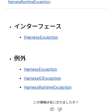
HarnessRuntimeException
インターフェース
IHarnessException
例外
HarnessException
HarnessIOException
HarnessRuntimeException
この情報は役に立ちましたか？