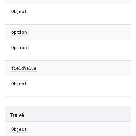
Object
option
Option
field
Value
Object
Trả về
Object