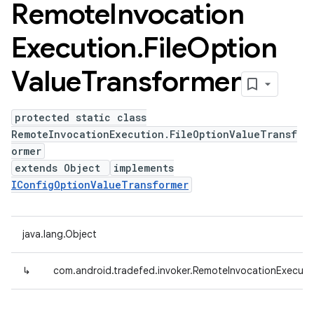
Remote
Invocation
Execution
.
File
Option
Value
Transformer
protected static class
RemoteInvocationExecution.FileOptionValueTransf
ormer
extends Object
implements
IConfigOptionValueTransformer
java.lang.Object
↳
com.android.tradefed.invoker.RemoteInvocationExecuti