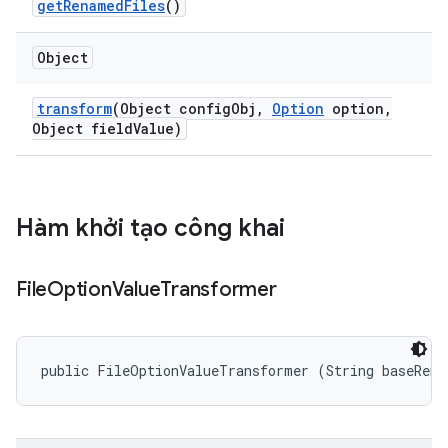
get
Renamed
Files
()
Object
transform
(Object config
Obj
,
Option
option
,
Object field
Value)
Hàm khởi tạo công khai
File
Option
Value
Transformer
public FileOptionValueTransformer (String baseRemo