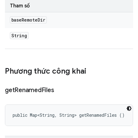
Tham số
base
Remote
Dir
String
Phương thức công khai
get
Renamed
Files
public Map<String, String> getRenamedFiles ()