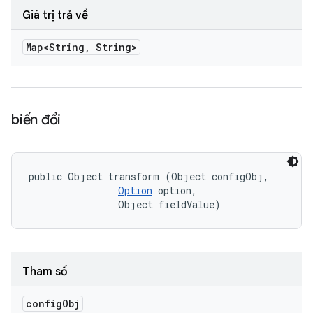
Giá trị trả về
Map<String
,
String>
biến đổi
public Object transform (Object configObj, 

Option
 option, 

                Object fieldValue)
Tham số
config
Obj