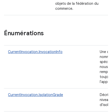
objets de la fédération du
commerce.
Énumérations
CurrentInvocation.InvocationInfo
Une clé
nommé
spécial
nous
remplir
toujour
l'appel
CurrentInvocation.IsolationGrade
Décrit l
niveau
d'isola