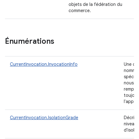
objets de la fédération du
commerce.
Énumérations
CurrentInvocation.InvocationInfo
Une clé
nommé
spécial
nous
remplir
toujour
l'appel
CurrentInvocation.IsolationGrade
Décrit l
niveau
d'isola