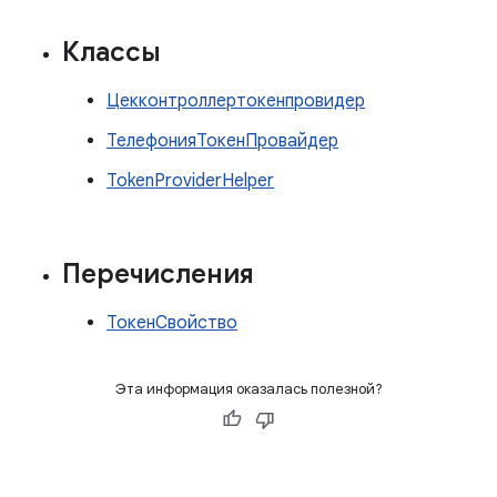
Классы
Цекконтроллертокенпровидер
ТелефонияТокенПровайдер
TokenProviderHelper
Перечисления
ТокенСвойство
Эта информация оказалась полезной?