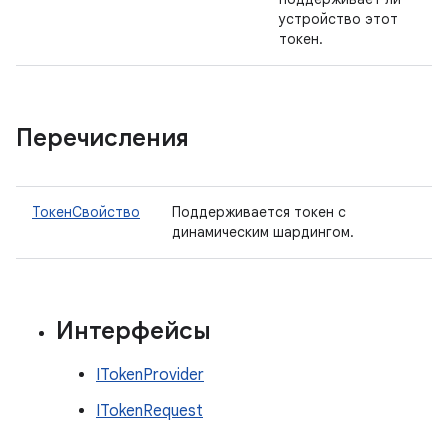
устройство этот
токен.
Перечисления
ТокенСвойство
Поддерживается токен с
динамическим шардингом.
Интерфейсы
ITokenProvider
ITokenRequest