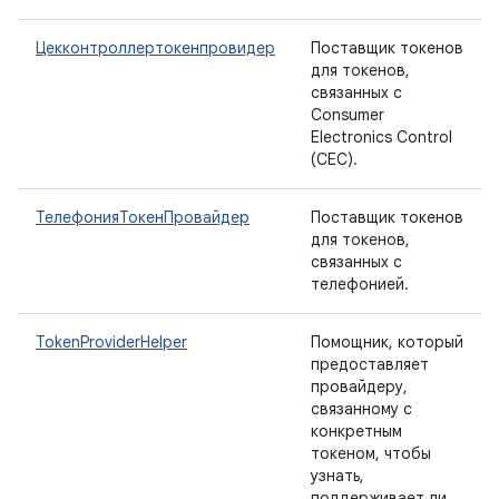
Цекконтроллертокенпровидер
Поставщик токенов
для токенов,
связанных с
Consumer
Electronics Control
(CEC).
ТелефонияТокенПровайдер
Поставщик токенов
для токенов,
связанных с
телефонией.
TokenProviderHelper
Помощник, который
предоставляет
провайдеру,
связанному с
конкретным
токеном, чтобы
узнать,
поддерживает ли