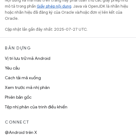
Nội dung và mã mẫu trên trang này phải tuân thủ các giấy phép như
mô tả trong phần
Giấy phép nội dung
. Java và OpenJDK là nhãn hiệu
hoặc nhãn hiệu đã đăng ký của Oracle và/hoặc đơn vị liên kết của
Oracle.
Cập nhật lần gần đây nhất: 2025-07-27 UTC.
BẢN DỰNG
Vị trí lưu trữ mã Android
Yêu cầu
Cách tải mã xuống
Xem trước mã nhị phân
Phiên bản gốc
Tệp nhị phân của trình điều khiển
CONNECT
@Android trên X