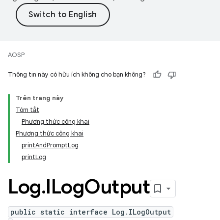
AOSP
Thông tin này có hữu ích không cho bạn không?
Trên trang này
Tóm tắt
Phương thức công khai
Phương thức công khai
printAndPromptLog
printLog
Log
.
ILog
Output
public static interface Log.ILogOutput