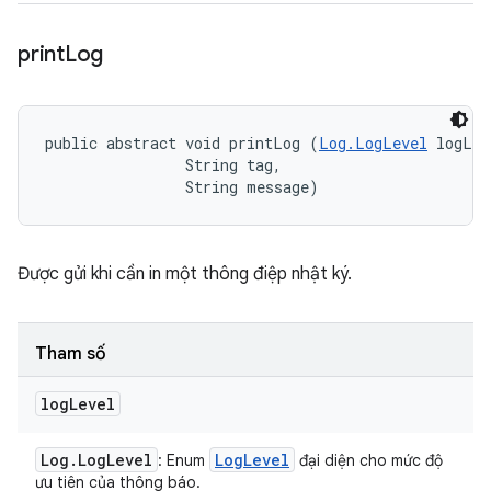
print
Log
public abstract void printLog (
Log.LogLevel
 logLev
                String tag, 

                String message)
Được gửi khi cần in một thông điệp nhật ký.
Tham số
log
Level
Log
.
Log
Level
Log
Level
: Enum
đại diện cho mức độ
ưu tiên của thông báo.