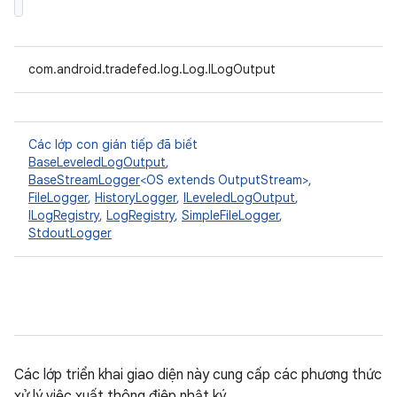
com.android.tradefed.log.Log.ILogOutput
Các lớp con gián tiếp đã biết
BaseLeveledLogOutput
,
BaseStreamLogger
<OS extends OutputStream>,
FileLogger
,
HistoryLogger
,
ILeveledLogOutput
,
ILogRegistry
,
LogRegistry
,
SimpleFileLogger
,
StdoutLogger
Các lớp triển khai giao diện này cung cấp các phương thức
xử lý việc xuất thông điệp nhật ký.