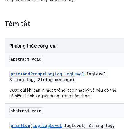
Tóm tắt
Phương thức công khai
abstract void
print
And
Prompt
Log
(
Log
.
Log
Level
log
Level
,
String tag
,
String message)
Được gửi khi cần in một thông báo nhật ký và nếu có thể,
sẽ hiển thị cho người dùng trong hộp thoại.
abstract void
print
Log
(
Log
.
Log
Level
log
Level
,
String tag
,