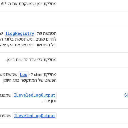
מחלקת יומן שמשקפת את ה-API במקורות ה-Android הראשיים.
ILog
Registry
הטמעה של
שמ
לוגרים שונים, ומשתמשת בלוגר 
של השרשור שמבצע את הקריאה
מחלקת כלי עזר לרישום ביומן.
Log
מחלקת shim ל-
שמשתמשת ב
הפשוט של המתקשר כתג היומן
ILeveled
Log
Output
S
יומן יחיד.
ILeveled
Log
Output
שמפנה הו