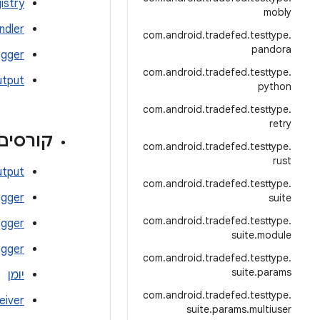
istry
mobly
ndler
com
.
android
.
tradefed
.
testtype
.
pandora
ogger
com
.
android
.
tradefed
.
testtype
.
utput
python
com
.
android
.
tradefed
.
testtype
.
retry
קורסים
com
.
android
.
tradefed
.
testtype
.
rust
tput
com
.
android
.
tradefed
.
testtype
.
gger
suite
com
.
android
.
tradefed
.
testtype
.
ogger
suite
.
module
ogger
com
.
android
.
tradefed
.
testtype
.
suite
.
params
יומן
com
.
android
.
tradefed
.
testtype
.
eiver
suite
.
params
.
multiuser