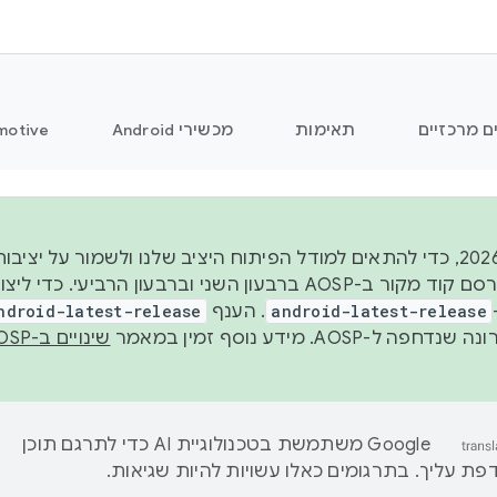
ם מרכזיים
תאימות
מכשירי Android
motive
החל משנת 2026, כדי להתאים למודל הפיתוח היציב שלנו ולשמור על
android-latest-release
. הענף
ndroid-latest-release
ל-AOSP. מידע נוסף זמין במאמר
שינויים ב-AOSP
‫Google משתמשת בטכנולוגיית AI כדי לתרגם תוכן
ת עליך. בתרגומים כאלו עשויות להיות שגיאות.