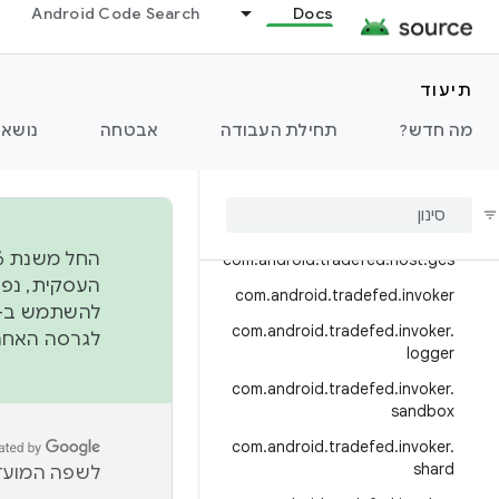
Android Code Search
Docs
com.android.tradefed.device.m
etric
com.android.tradefed.device.re
תיעוד
covery
.
device
מה חדש?
.
tradefed
.
android
.
com
תחילת העבודה
אבטחה
נושאי
server
com
.
android
.
tradefed
.
error
com
.
android
.
tradefed
.
host
com
.
android
.
tradefed
.
host
.
gcs
com
.
android
.
tradefed
.
invoker
להשתמש ב-
com
.
android
.
tradefed
.
invoker
.
לגרסה האחרונה שנדחפה 
logger
com
.
android
.
tradefed
.
invoker
.
sandbox
com
.
android
.
tradefed
.
invoker
.
shard
לשפה המועדפ