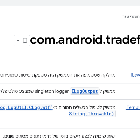
חומרי עזר
com
.
android
.
trade
ILe
מחלקה שמטמיעה את הממשק הזה מספקת שיטות שמתייחסות ל
ILog
Output
ממשק ל
singleton logger שמבצע מולטיפלקסינג ומנהל loggers שונים.
log
.
Log
Util
.
CLog
.
wtf(
ITerrib
ממשק לטיפול בכשלים חמורים מ-
String
,
Throwable)
ישות שיכולה לבצע רישום ביומן של זרמי נתונים מסוגים שונים.