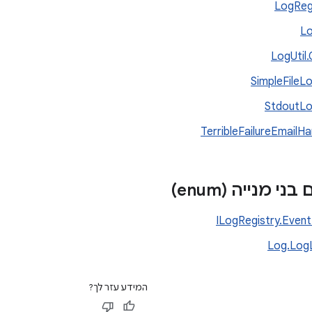
LogReg
Lo
LogUtil
SimpleFileL
StdoutLo
TerribleFailureEmailHa
ני מנייה (enum)
ILogRegistry.Even
Log.Log
המידע עזר לך?