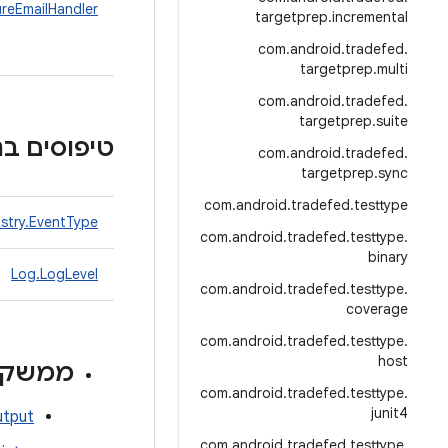
lureEmailHandler
targetprep
.
incremental
com
.
android
.
tradefed
.
targetprep
.
multi
com
.
android
.
tradefed
.
targetprep
.
suite
טיפוסים בני מנ
com
.
android
.
tradefed
.
targetprep
.
sync
com
.
android
.
tradefed
.
testtype
istry.EventType
com
.
android
.
tradefed
.
testtype
.
binary
Log.LogLevel
com
.
android
.
tradefed
.
testtype
.
coverage
com
.
android
.
tradefed
.
testtype
.
host
ממשקי
com
.
android
.
tradefed
.
testtype
.
junit4
utput
com
.
android
.
tradefed
.
testtype
.