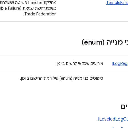
TerribleFai
מחלקת handler פשוטה
Trade Federation.
ייה (enum)
ILogReg
אירועים שכדאי לרשום ביומן
טיפוסים בני מנייה (enum) של רמת הרישום ביומן.
ם
ILeveledLogO