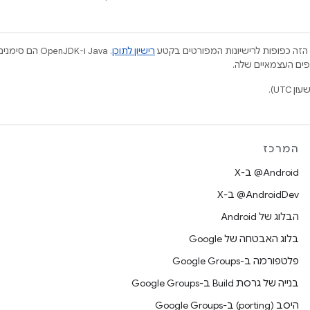
הזה כפופות לרישיונות המפורטים בקטע
רישיון לתוכן
.‏ Java ו-JDK
המרכז
‫‎@Android ב-X
‫‎@AndroidDev ב-X
הבלוג של Android
בלוג האבטחה של Google
פלטפורמה ב-Google Groups
בנייה של גרסת Build ב-Google Groups
היסב (porting) ב-Google Groups