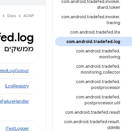
com
.
android
.
tradefed
.
invoker
.
shard
.
token
Docs
AOSP
com
.
android
.
tradefed
.
invoker
.
tracing
com
.
android
.
tradefed
.
lite
fed
.
log
com
.
android
.
tradefed
.
log
ממשקים
com
.
android
.
tradefed
.
monitoring
com
.
android
.
tradefed
.
veledLogOutput
monitoring
.
collector
com
.
android
.
tradefed
.
ILogRegistry
postprocessor
com
.
android
.
tradefed
.
leFailureHandler
postprocessor
.
util
com
.
android
.
tradefed
.
result
com
.
android
.
tradefed
.
result
.
ddmlib
ITestLogger