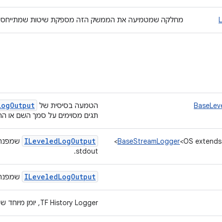
מחלקה שמטמיעה את הממשק הזה מספקת שיטות שמתייחסות ל
Log
Output
BaseLev
הטמעה בסיסית של
תגים מסוימים על סמך השם או הר
ILeveled
Log
Output
<OS extends
BaseStreamLogger
שמפנה ה
stdout.
ILeveled
Log
Output
שמפנה הוד
TF History Logger, יומן מיוחד שמכיל רק אירועים ספציפיים.