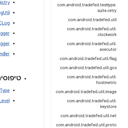
istry
com
.
android
.
tradefed
.
testtype
.
suite
.
retry
gUtil
com
.
android
.
tradefed
.
util
.CLog
com
.
android
.
tradefed
.
util
.
ogger
clockwork
gger
com
.
android
.
tradefed
.
util
.
executor
ndler
com
.
android
.
tradefed
.
util
.
flag
com
.
android
.
tradefed
.
util
.
gcs
טיפוסים ב
com
.
android
.
tradefed
.
util
.
hostmetric
tType
com
.
android
.
tradefed
.
util
.
image
Level
com
.
android
.
tradefed
.
util
.
keystore
com
.
android
.
tradefed
.
util
.
net
com
.
android
.
tradefed
.
util
.
proto