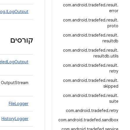
com
.
android
.
tradefed
.
result
.
error
Log.ILogOutput
com
.
android
.
tradefed
.
result
.
proto
com
.
android
.
tradefed
.
result
.
קורסים
resultdb
com
.
android
.
tradefed
.
result
.
resultdb
.
utils
eledLogOutput
com
.
android
.
tradefed
.
result
.
retry
com
.
android
.
tradefed
.
result
.
 OutputStream>
skipped
com
.
android
.
tradefed
.
result
.
suite
FileLogger
com
.
android
.
tradefed
.
retry
HistoryLogger
com
.
android
.
tradefed
.
sandbox
com
.
android
.
tradefed
.
service