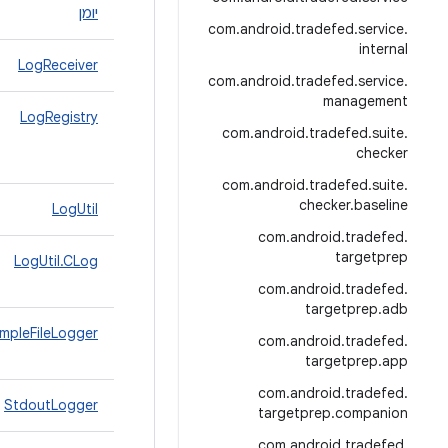
יומן
com
.
android
.
tradefed
.
service
.
internal
LogReceiver
com
.
android
.
tradefed
.
service
.
management
LogRegistry
com
.
android
.
tradefed
.
suite
.
checker
com
.
android
.
tradefed
.
suite
.
checker
.
baseline
LogUtil
com
.
android
.
tradefed
.
targetprep
LogUtil.CLog
com
.
android
.
tradefed
.
targetprep
.
adb
impleFileLogger
com
.
android
.
tradefed
.
targetprep
.
app
com
.
android
.
tradefed
.
StdoutLogger
targetprep
.
companion
com
.
android
.
tradefed
.