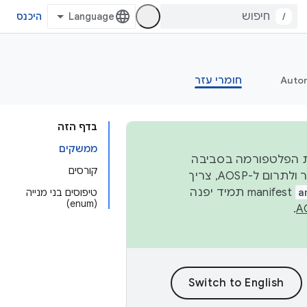
/
היכנס
Auto
חומרי עזר
בדף הזה
ממשקים
 יציבות הפלטפורמה בסביבה
קורסים
העסקית, נפרסם קוד מקור ב-AOSP ברבעון השני וברבעון הרביעי. כדי ליצור ולתרום ל-AOSP, צריך
a
manifest תמיד יפנה
טיפוסים בני מנייה
(enum)
.