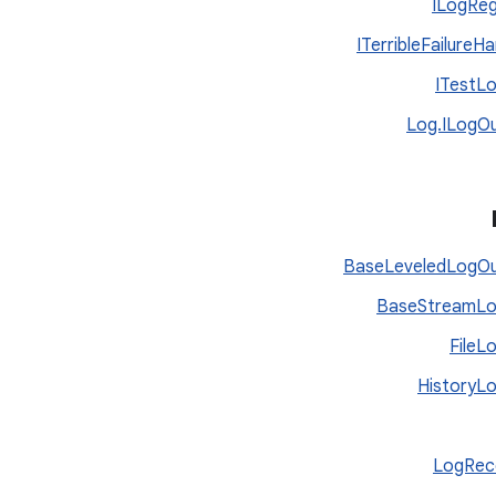
ILogReg
ITerribleFailureHa
ITestL
Log.ILogO
BaseLeveledLogOu
BaseStreamLo
FileL
HistoryL
LogRec