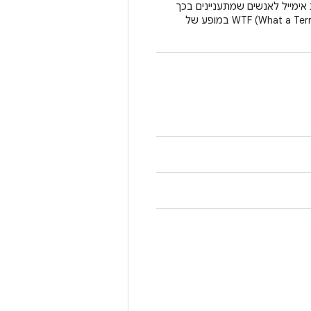
 ששולחת אימייל לאנשים שמתעניינים בכך
כשמתרחשת שגיאת WTF (What a Terrible Failure) במופע של