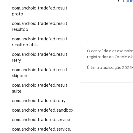
LabR
com
.
android
.
tradefed
.
result
.
proto
com
.
android
.
tradefed
.
result
.
resultdb
com
.
android
.
tradefed
.
result
.
resultdb
.
utils
O conteúdo e os exemplos 
com
.
android
.
tradefed
.
result
.
registradas da Oracle e/o
retry
Última atualização 2025
com
.
android
.
tradefed
.
result
.
skipped
com
.
android
.
tradefed
.
result
.
suite
CRIAR
com
.
android
.
tradefed
.
retry
Repositório do Android
com
.
android
.
tradefed
.
sandbox
Requisitos
com
.
android
.
tradefed
.
service
Como fazer o download
com
.
android
.
tradefed
.
service
.
Visualizar códigos binários