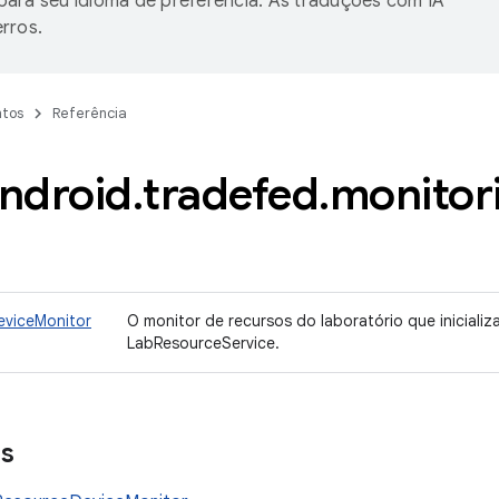
ara seu idioma de preferência. As traduções com IA
rros.
tos
Referência
ndroid
.
tradefed
.
monitor
viceMonitor
O monitor de recursos do laboratório que inicializ
LabResourceService.
es