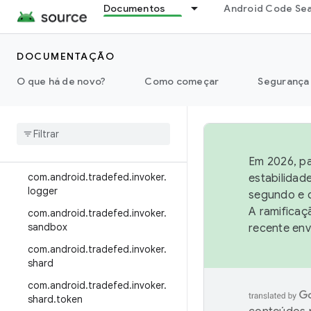
Documentos
Android Code Se
com.android.tradefed.device.re
covery
com.android.tradefed.device.se
DOCUMENTAÇÃO
rver
O que há de novo?
Como começar
Segurança
com.android.tradefed.error
com
.
android
.
tradefed
.
host
com
.
android
.
tradefed
.
host
.
gcs
com
.
android
.
tradefed
.
invoker
Em 2026, pa
com
.
android
.
tradefed
.
invoker
.
estabilidad
logger
segundo e q
A ramificaç
com
.
android
.
tradefed
.
invoker
.
sandbox
recente env
com
.
android
.
tradefed
.
invoker
.
shard
com
.
android
.
tradefed
.
invoker
.
shard
.
token