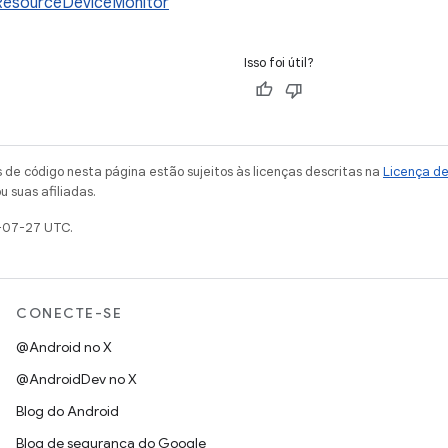
esourceDeviceMonitor
Isso foi útil?
de código nesta página estão sujeitos às licenças descritas na
Licença d
u suas afiliadas.
-07-27 UTC.
CONECTE-SE
@Android no X
@AndroidDev no X
Blog do Android
Blog de segurança do Google