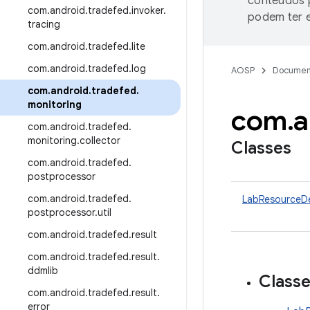
conteúdos p
com
.
android
.
tradefed
.
invoker
.
podem ter e
tracing
com
.
android
.
tradefed
.
lite
com
.
android
.
tradefed
.
log
AOSP
Documen
com
.
android
.
tradefed
.
monitoring
com
.
a
com
.
android
.
tradefed
.
monitoring
.
collector
Classes
com
.
android
.
tradefed
.
postprocessor
com
.
android
.
tradefed
.
LabResourceDe
postprocessor
.
util
com
.
android
.
tradefed
.
result
com
.
android
.
tradefed
.
result
.
ddmlib
Class
com
.
android
.
tradefed
.
result
.
error