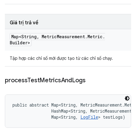
Giá trị trả về
Map<String
,
Metric
Measurement
.
Metric
.
Builder>
Tập hợp các chỉ số mới được tạo từ các chỉ số chạy.
process
Test
Metrics
And
Logs
public abstract Map<String, MetricMeasurement.Metr
                HashMap<String, MetricMeasurement.M
                Map<String, 
LogFile
> testLogs)