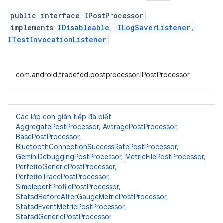
public interface IPostProcessor
implements
IDisableable
,
ILogSaverListener
,
ITestInvocationListener
com.android.tradefed.postprocessor.IPostProcessor
Các lớp con gián tiếp đã biết
AggregatePostProcessor
,
AveragePostProcessor
,
BasePostProcessor
,
BluetoothConnectionSuccessRatePostProcessor
,
GeminiDebuggingPostProcessor
,
MetricFilePostProcessor
,
PerfettoGenericPostProcessor
,
PerfettoTracePostProcessor
,
SimpleperfProfilePostProcessor
,
StatsdBeforeAfterGaugeMetricPostProcessor
,
StatsdEventMetricPostProcessor
,
StatsdGenericPostProcessor