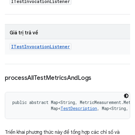
ITest
Invocation
Listener
Giá trị trả về
ITest
Invocation
Listener
process
All
Test
Metrics
And
Logs
public abstract Map<String, MetricMeasurement.Metr
                Map<
TestDescription
, Map<String, 
L
Triển khai phương thức này để tổng hợp các chỉ số và