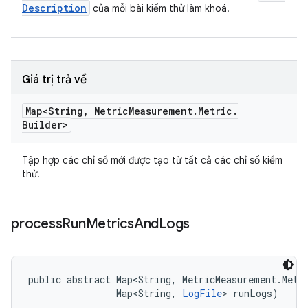
Description
của mỗi bài kiểm thử làm khoá.
Giá trị trả về
Map<String
,
Metric
Measurement
.
Metric
.
Builder>
Tập hợp các chỉ số mới được tạo từ tất cả các chỉ số kiểm
thử.
process
Run
Metrics
And
Logs
public abstract Map<String, MetricMeasurement.Metri
                Map<String, 
LogFile
> runLogs)