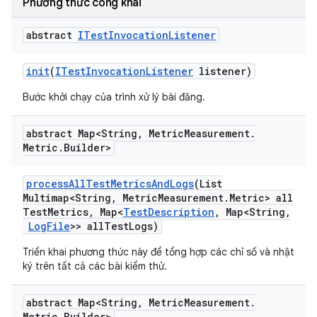
Phương thức công khai
abstract
ITest
Invocation
Listener
init
(
ITest
Invocation
Listener
listener)
Bước khởi chạy của trình xử lý bài đăng.
abstract Map<String
,
Metric
Measurement
.
Metric
.
Builder>
process
All
Test
Metrics
And
Logs
(List
Multimap<String
,
Metric
Measurement
.
Metric> all
Test
Metrics
,
Map<
Test
Description
,
Map<String
,
Log
File
>> all
Test
Logs)
Triển khai phương thức này để tổng hợp các chỉ số và nhật
ký trên tất cả các bài kiểm thử.
abstract Map<String
,
Metric
Measurement
.
Metric
.
Builder>