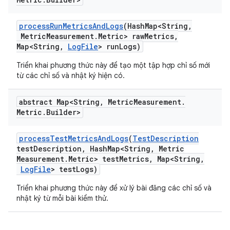
process
Run
Metrics
And
Logs
(Hash
Map<String
,
Metric
Measurement
.
Metric> raw
Metrics
,
Map<String
,
Log
File
> run
Logs)
Triển khai phương thức này để tạo một tập hợp chỉ số mới
từ các chỉ số và nhật ký hiện có.
abstract Map<String
,
Metric
Measurement
.
Metric
.
Builder>
process
Test
Metrics
And
Logs
(
Test
Description
test
Description
,
Hash
Map<String
,
Metric
Measurement
.
Metric> test
Metrics
,
Map<String
,
Log
File
> test
Logs)
Triển khai phương thức này để xử lý bài đăng các chỉ số và
nhật ký từ mỗi bài kiểm thử.