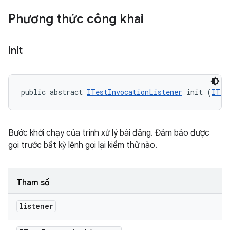
Phương thức công khai
init
public abstract 
ITestInvocationListener
 init (
ITes
Bước khởi chạy của trình xử lý bài đăng. Đảm bảo được
gọi trước bất kỳ lệnh gọi lại kiểm thử nào.
Tham số
listener