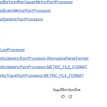
sdBeforeAfterGaugeMetricPostProcessor
sdEventMetricPostProcessor
sdGenericPostProcessor
s
oLogProcessor
ettoGenericPostProcessor.AlternativeParseFormat
ettoGenericPostProcessor.METRIC_FILE_FORMAT
fettoTracePostProcessor.METRIC_FILE_FORMAT
ข้อมูลนี้มีประโยชน์ไหม