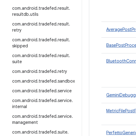
com
.
android
.
tradefed
.
result
.
resultdb
.
utils
com
.
android
.
tradefed
.
result
.
AveragePostPr
retry
com
.
android
.
tradefed
.
result
.
BasePostProce
skipped
com
.
android
.
tradefed
.
result
.
BluetoothConn
suite
com
.
android
.
tradefed
.
retry
com
.
android
.
tradefed
.
sandbox
com
.
android
.
tradefed
.
service
GeminiDebugg
com
.
android
.
tradefed
.
service
.
internal
MetricFilePost
com
.
android
.
tradefed
.
service
.
management
com
.
android
.
tradefed
.
suite
.
PerfettoGener