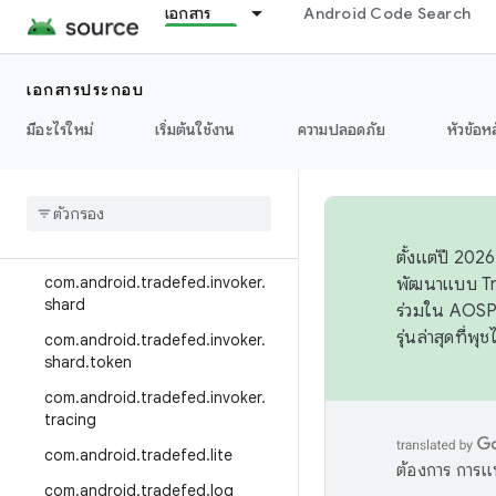
เอกสาร
Android Code Search
com.android.tradefed.error
com.android.tradefed.host
เอกสารประกอบ
com.android.tradefed.host.gcs
มีอะไรใหม่
เริ่มต้นใช้งาน
ความปลอดภัย
หัวข้อห
com.android.tradefed.invoker
com
.
android
.
tradefed
.
invoker
.
logger
com
.
android
.
tradefed
.
invoker
.
sandbox
ตั้งแต่ปี 20
com
.
android
.
tradefed
.
invoker
.
พัฒนาแบบ Tr
shard
ร่วมใน AOSP 
รุ่นล่าสุดที่พ
com
.
android
.
tradefed
.
invoker
.
shard
.
token
com
.
android
.
tradefed
.
invoker
.
tracing
com
.
android
.
tradefed
.
lite
ต้องการ การแ
com
.
android
.
tradefed
.
log