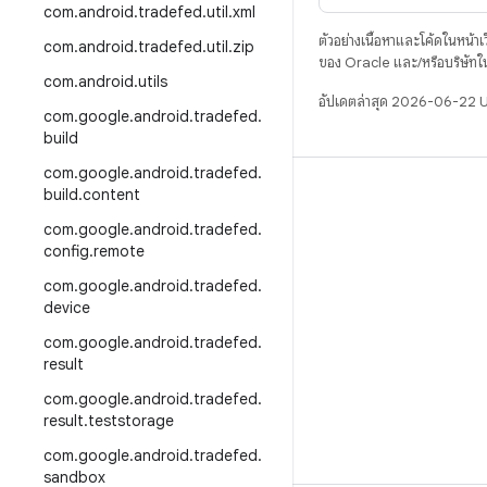
com
.
android
.
tradefed
.
util
.
xml
ตัวอย่างเนื้อหาและโค้ดในหน้าเว็
com
.
android
.
tradefed
.
util
.
zip
ของ Oracle และ/หรือบริษัทใ
com
.
android
.
utils
อัปเดตล่าสุด 2026-06-22 
com
.
google
.
android
.
tradefed
.
build
com
.
google
.
android
.
tradefed
.
บิวด์
build
.
content
com
.
google
.
android
.
tradefed
.
ที่เก็บสำหรับ Android
config
.
remote
ข้อกำหนด
com
.
google
.
android
.
tradefed
.
ดาวน์โหลด
device
แสดงพรีวิวไบนารี
com
.
google
.
android
.
tradefed
.
result
อิมเมจเวอร์ชันโรงงาน
com
.
google
.
android
.
tradefed
.
ไบนารีไดรเวอร์
result
.
teststorage
com
.
google
.
android
.
tradefed
.
sandbox