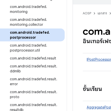
com
.
android
.
tradefed
.
monitoring
AOSP
เอกสาร
com
.
android
.
tradefed
.
monitoring
.
collector
com
.
a
com
.
android
.
tradefed
.
postprocessor
อินเทอร์เฟ
com
.
android
.
tradefed
.
postprocessor
.
util
com
.
android
.
tradefed
.
result
IPostProcesso
com
.
android
.
tradefed
.
result
.
ddmlib
com
.
android
.
tradefed
.
result
.
error
ชั้นเรียน
com
.
android
.
tradefed
.
result
.
proto
com
.
android
.
tradefed
.
result
.
AggregatePos
resultdb