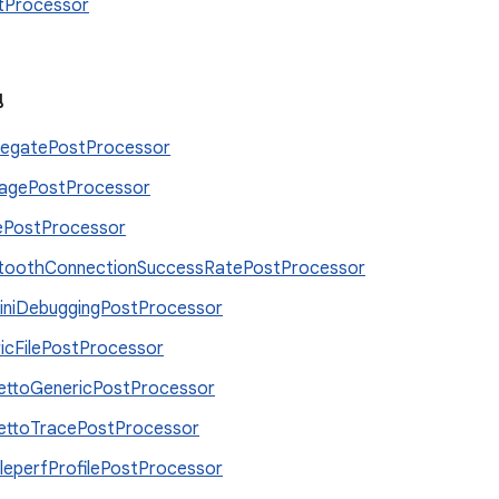
tProcessor
น
egatePostProcessor
agePostProcessor
ePostProcessor
toothConnectionSuccessRatePostProcessor
niDebuggingPostProcessor
icFilePostProcessor
ettoGenericPostProcessor
ettoTracePostProcessor
leperfProfilePostProcessor