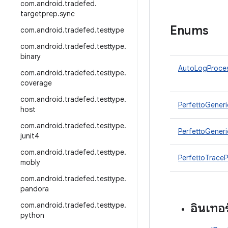
com
.
android
.
tradefed
.
targetprep
.
sync
Enums
com
.
android
.
tradefed
.
testtype
com
.
android
.
tradefed
.
testtype
.
binary
AutoLogProce
com
.
android
.
tradefed
.
testtype
.
coverage
com
.
android
.
tradefed
.
testtype
.
PerfettoGeneri
host
com
.
android
.
tradefed
.
testtype
.
PerfettoGener
junit4
com
.
android
.
tradefed
.
testtype
.
PerfettoTrace
mobly
com
.
android
.
tradefed
.
testtype
.
pandora
com
.
android
.
tradefed
.
testtype
.
อินเทอ
python