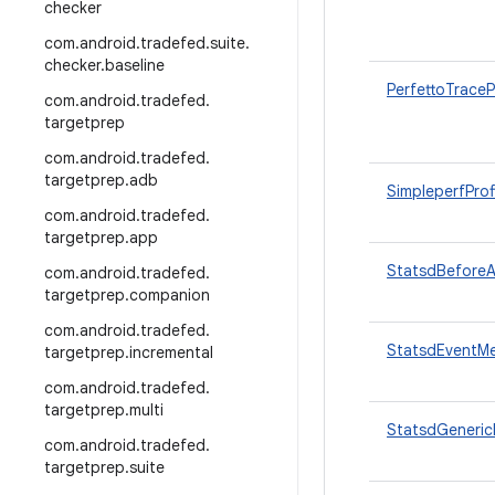
checker
com
.
android
.
tradefed
.
suite
.
checker
.
baseline
PerfettoTrace
com
.
android
.
tradefed
.
targetprep
com
.
android
.
tradefed
.
targetprep
.
adb
SimpleperfProf
com
.
android
.
tradefed
.
targetprep
.
app
StatsdBeforeA
com
.
android
.
tradefed
.
targetprep
.
companion
com
.
android
.
tradefed
.
StatsdEventMe
targetprep
.
incremental
com
.
android
.
tradefed
.
targetprep
.
multi
StatsdGeneric
com
.
android
.
tradefed
.
targetprep
.
suite