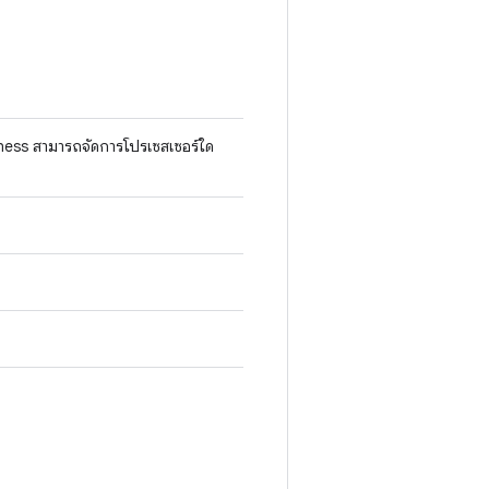
rness สามารถจัดการโปรเซสเซอร์ใด