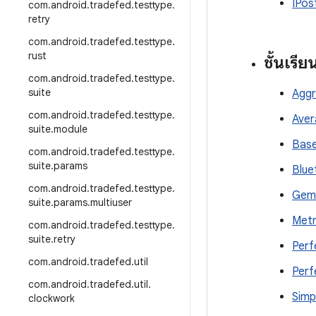
IPos
com
.
android
.
tradefed
.
testtype
.
retry
com
.
android
.
tradefed
.
testtype
.
rust
ชั้นเรีย
com
.
android
.
tradefed
.
testtype
.
suite
Aggr
com
.
android
.
tradefed
.
testtype
.
Aver
suite
.
module
Bas
com
.
android
.
tradefed
.
testtype
.
suite
.
params
Blue
com
.
android
.
tradefed
.
testtype
.
Gemi
suite
.
params
.
multiuser
Metr
com
.
android
.
tradefed
.
testtype
.
suite
.
retry
Perf
com
.
android
.
tradefed
.
util
Perf
com
.
android
.
tradefed
.
util
.
Simp
clockwork