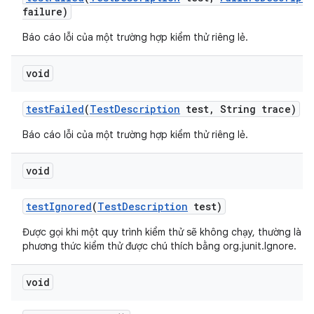
failure)
Báo cáo lỗi của một trường hợp kiểm thử riêng lẻ.
void
test
Failed
(
Test
Description
test
,
String trace)
Báo cáo lỗi của một trường hợp kiểm thử riêng lẻ.
void
test
Ignored
(
Test
Description
test)
Được gọi khi một quy trình kiểm thử sẽ không chạy, thường là d
phương thức kiểm thử được chú thích bằng org.junit.Ignore.
void