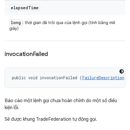
elapsed
Time
long
: thời gian đã trôi qua của lệnh gọi (tính bằng mili
giây)
invocation
Failed
public void invocationFailed (
FailureDescription
 f
Báo cáo một lệnh gọi chưa hoàn chỉnh do một số điều
kiện lỗi.
Sẽ được khung TradeFederation tự động gọi.