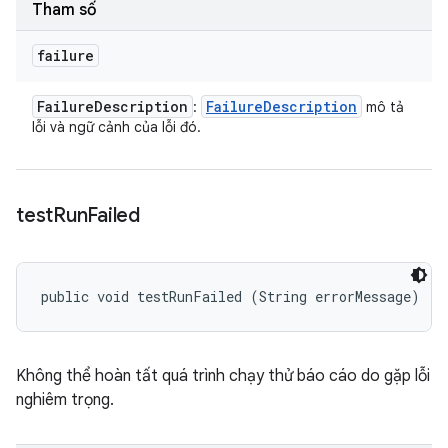
Tham số
failure
Failure
Description
Failure
Description
:
mô tả
lỗi và ngữ cảnh của lỗi đó.
test
Run
Failed
public void testRunFailed (String errorMessage)
Không thể hoàn tất quá trình chạy thử báo cáo do gặp lỗi
nghiêm trọng.