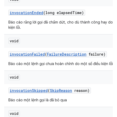
invocation
Ended
(long elapsed
Time)
Báo cáo rằng lời gọi đã chấm dứt, cho dù thành công hay do m
kiện lỗi.
void
invocation
Failed
(
Failure
Description
failure)
Báo cáo một lệnh gọi chưa hoàn chỉnh do một số điều kiện lỗi.
void
invocation
Skipped
(
Skip
Reason
reason)
Báo cáo một lệnh gọi là đã bỏ qua
void