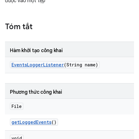
được vào một tệp
Tóm tắt
Hàm khởi tạo công khai
Events
Logger
Listener
(String name)
Phương thức công khai
File
get
Logged
Events
()
void