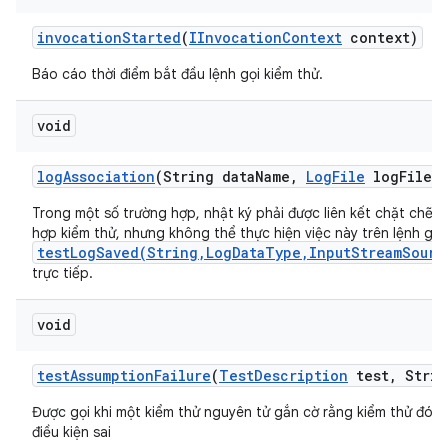
invocation
Started
(
IInvocation
Context
context)
Báo cáo thời điểm bắt đầu lệnh gọi kiểm thử.
void
log
Association
(String data
Name
,
Log
File
log
File)
Trong một số trường hợp, nhật ký phải được liên kết chặt chẽ v
hợp kiểm thử, nhưng không thể thực hiện việc này trên lệnh gọi 
testLogSaved(String,LogDataType,InputStreamSourc
trực tiếp.
void
test
Assumption
Failure
(
Test
Description
test
,
Strin
Được gọi khi một kiểm thử nguyên tử gắn cờ rằng kiểm thử đó g
điều kiện sai