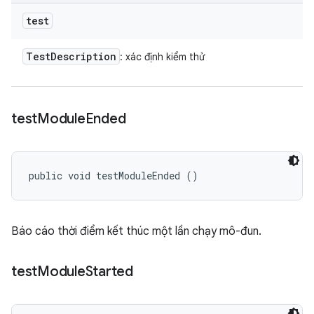
test
Test
Description
: xác định kiểm thử
test
Module
Ended
public void testModuleEnded ()
Báo cáo thời điểm kết thúc một lần chạy mô-đun.
test
Module
Started