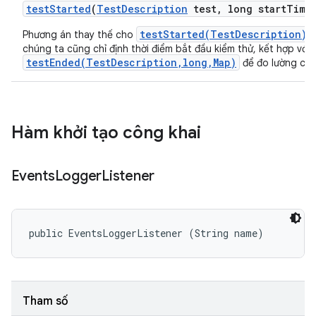
test
Started
(
Test
Description
test
,
long start
Time
testStarted(TestDescription)
Phương án thay thế cho
,
chúng ta cũng chỉ định thời điểm bắt đầu kiểm thử, kết hợp với
testEnded(TestDescription,long,Map)
để đo lường chí
Hàm khởi tạo công khai
Events
Logger
Listener
public EventsLoggerListener (String name)
Tham số