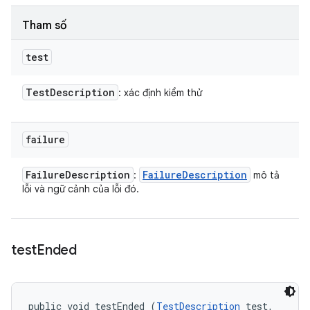
Tham số
test
Test
Description
: xác định kiểm thử
failure
Failure
Description
Failure
Description
:
mô tả
lỗi và ngữ cảnh của lỗi đó.
test
Ended
public void testEnded (
TestDescription
 test, 
