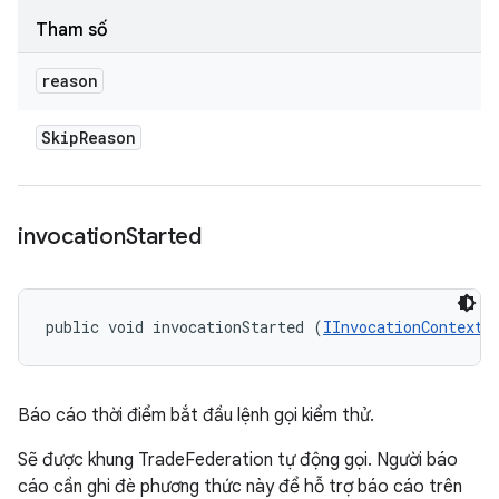
Tham số
reason
Skip
Reason
invocation
Started
public void invocationStarted (
IInvocationContext
 
Báo cáo thời điểm bắt đầu lệnh gọi kiểm thử.
Sẽ được khung TradeFederation tự động gọi. Người báo
cáo cần ghi đè phương thức này để hỗ trợ báo cáo trên