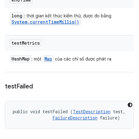
long
: thời gian kết thúc kiểm thử, được đo bằng
System
.
current
Time
Millis(
)
test
Metrics
Hash
Map
Map
: một
của các chỉ số được phát ra
test
Failed
public void testFailed (
TestDescription
 test, 

FailureDescription
 failure)