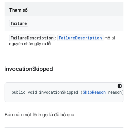
Tham số
failure
Failure
Description
Failure
Description
:
mô tả
nguyên nhân gây ra lỗi
invocation
Skipped
public void invocationSkipped (
SkipReason
 reason)
Báo cáo một lệnh gọi là đã bỏ qua