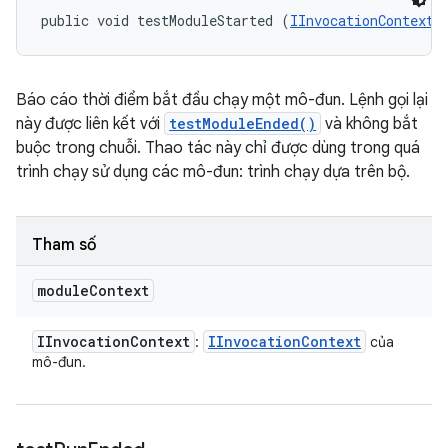
public void testModuleStarted (
IInvocationContext
 
Báo cáo thời điểm bắt đầu chạy một mô-đun. Lệnh gọi lại
này được liên kết với
testModuleEnded()
và không bắt
buộc trong chuỗi. Thao tác này chỉ được dùng trong quá
trình chạy sử dụng các mô-đun: trình chạy dựa trên bộ.
Tham số
module
Context
IInvocation
Context
IInvocation
Context
:
của
mô-đun.