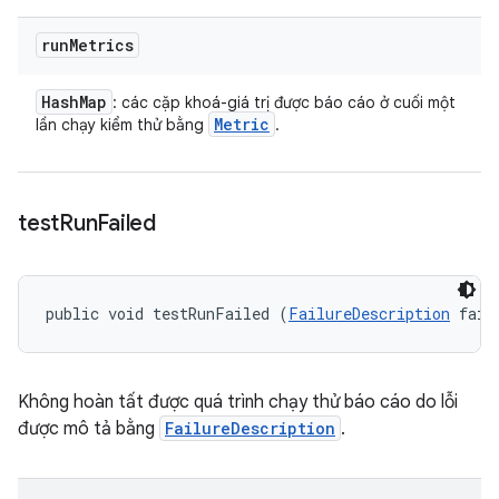
run
Metrics
Hash
Map
: các cặp khoá-giá trị được báo cáo ở cuối một
Metric
lần chạy kiểm thử bằng
.
test
Run
Failed
public void testRunFailed (
FailureDescription
 fail
Không hoàn tất được quá trình chạy thử báo cáo do lỗi
được mô tả bằng
FailureDescription
.