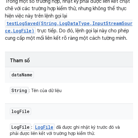
Trong một số trường hợp, nhật ký phải được liên kết chặt
chẽ với các trường hợp kiểm thử, nhưng không thể thực
hiện việc này trên lệnh gọi lại
testLogSaved(String,LogDataType,InputStreamSour
ce,LogFile)
trực tiếp. Do đó, lệnh gọi lại này cho phép
cung cấp một mối liên kết rõ ràng một cách tường minh.
Tham số
data
Name
String
: Tên của dữ liệu
log
File
Log
File
Log
File
:
đã được ghi nhật ký trước đó và
phải được liên kết với trường hợp kiểm thử.