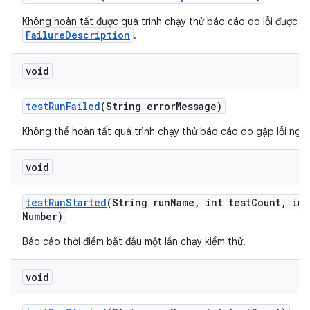
Không hoàn tất được quá trình chạy thử báo cáo do lỗi được m
FailureDescription
.
void
test
Run
Failed
(String error
Message)
Không thể hoàn tất quá trình chạy thử báo cáo do gặp lỗi nghi
void
test
Run
Started
(String run
Name
,
int test
Count
,
int
Number)
Báo cáo thời điểm bắt đầu một lần chạy kiểm thử.
void