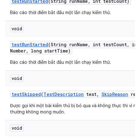
test
Run
Started
(String run
Name
,
int test
Count)
Báo cáo thời điểm bắt đầu một lần chạy kiểm thử.
void
test
Run
Started
(String run
Name
,
int test
Count
,
int
Number
,
long start
Time)
Báo cáo thời điểm bắt đầu một lần chạy kiểm thử.
void
test
Skipped
(
Test
Description
test
,
Skip
Reason
rea
Được gọi khi một bài kiểm thử bị bỏ qua và không thực thi vì mộ
thường không mong muốn.
void