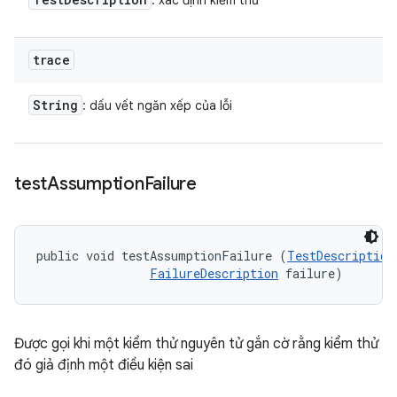
: xác định kiểm thử
trace
String
: dấu vết ngăn xếp của lỗi
test
Assumption
Failure
public void testAssumptionFailure (
TestDescription
FailureDescription
 failure)
Được gọi khi một kiểm thử nguyên tử gắn cờ rằng kiểm thử
đó giả định một điều kiện sai