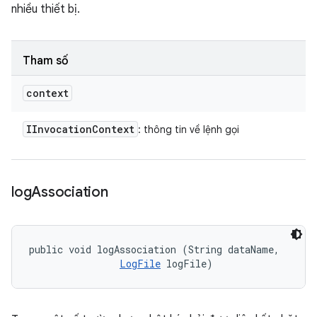
nhiều thiết bị.
Tham số
context
IInvocation
Context
: thông tin về lệnh gọi
log
Association
public void logAssociation (String dataName, 

LogFile
 logFile)