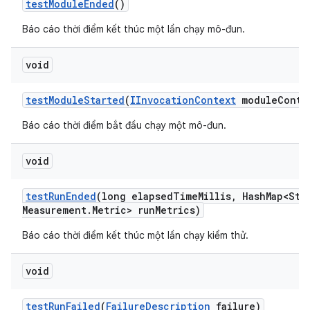
test
Module
Ended
()
Báo cáo thời điểm kết thúc một lần chạy mô-đun.
void
test
Module
Started
(
IInvocation
Context
module
Conte
Báo cáo thời điểm bắt đầu chạy một mô-đun.
void
test
Run
Ended
(long elapsed
Time
Millis
,
Hash
Map<Str
Measurement
.
Metric> run
Metrics)
Báo cáo thời điểm kết thúc một lần chạy kiểm thử.
void
test
Run
Failed
(
Failure
Description
failure)