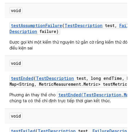
void
test
Assumption
Failure
(
Test
Description
test
,
Failu
Description
failure)
Được gọi khi một kiểm thử nguyên tử gắn cờ rằng kiểm thử đó g
điều kiện sai
void
test
Ended
(
Test
Description
test
,
long end
Time
,
Ha
Map<String
,
Metric
Measurement
.
Metric> test
Metrics)
testEnded(TestDescription,Map
Phương án thay thế cho
chúng ta có thể chỉ định trực tiếp thời gian kết thúc.
void
test
Failed
(
Test
Description
test
,
Failure
Descripti