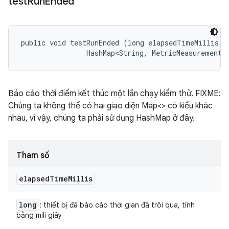
test
Run
Ended
public void testRunEnded (long elapsedTimeMillis, 

                HashMap<String, MetricMeasurement.
Báo cáo thời điểm kết thúc một lần chạy kiểm thử. FIXME:
Chúng ta không thể có hai giao diện Map<> có kiểu khác
nhau, vì vậy, chúng ta phải sử dụng HashMap ở đây.
Tham số
elapsed
Time
Millis
long
: thiết bị đã báo cáo thời gian đã trôi qua, tính
bằng mili giây