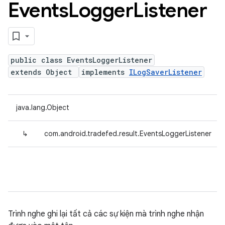
Events
Logger
Listener
public class EventsLoggerListener
extends Object
implements
ILogSaverListener
java.lang.Object
↳
com.android.tradefed.result.EventsLoggerListener
Trình nghe ghi lại tất cả các sự kiện mà trình nghe nhận