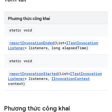
Phương thức công khai
static void
report
Invocation
Ended
(List<
ITest
Invocation
Listener
> listeners
,
long elapsed
Time)
static void
report
Invocation
Started
(List<
ITest
Invocation
Listener
> listeners
,
IInvocation
Context
context)
Phương thức công khai