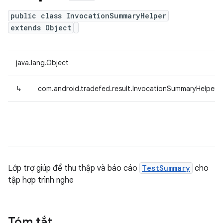
public class InvocationSummaryHelper
extends Object
java.lang.Object
↳
com.android.tradefed.result.InvocationSummaryHelper
Lớp trợ giúp để thu thập và báo cáo
TestSummary
cho
tập hợp trình nghe
Tóm tắt