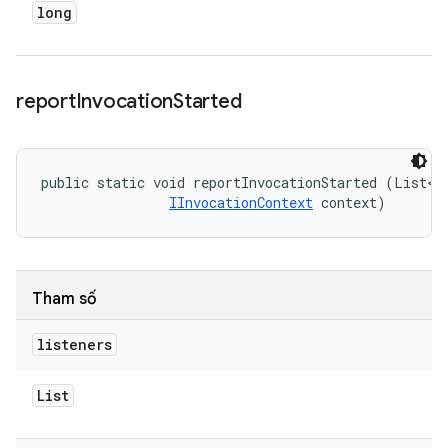
long
report
Invocation
Started
public static void reportInvocationStarted (List<
I
IInvocationContext
 context)
Tham số
listeners
List