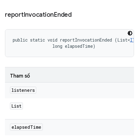
report
Invocation
Ended
public static void reportInvocationEnded (List<
ITe
                long elapsedTime)
Tham số
listeners
List
elapsed
Time