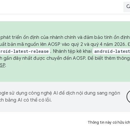
phát triển ổn định của nhánh chính và đảm bảo tính ổn địn
ẽ xuất bản mã nguồn lên AOSP vào quý 2 và quý 4 năm 2026.
droid-latest-release
. Nhánh tệp kê khai
android-lates
h gần đây nhất được chuyển đến AOSP. Để biết thêm thông t
OSP
.
gle sử dụng công nghệ AI để dịch nội dung sang ngôn
h bằng AI có thể có lỗi.
Thông tin này có hữu íc