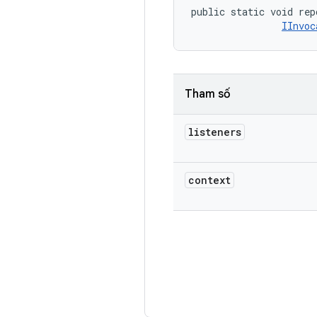
public static void rep
IInvoc
Tham số
listeners
context