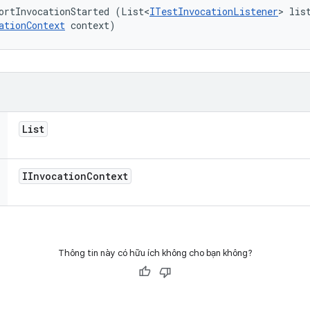
ortInvocationStarted (List<
ITestInvocationListener
> list
ationContext
 context)
List
IInvocation
Context
Thông tin này có hữu ích không cho bạn không?