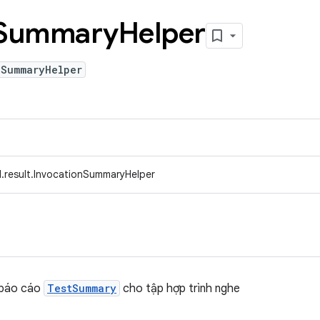
Summary
Helper
nSummaryHelper
.result.InvocationSummaryHelper
à báo cáo
TestSummary
cho tập hợp trình nghe