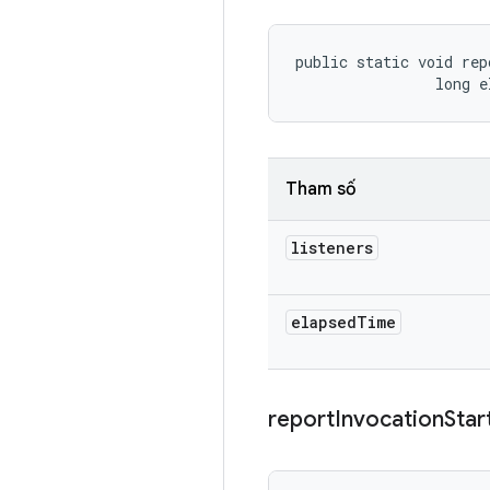
public static void rep
                long e
Tham số
listeners
elapsed
Time
report
Invocation
Star