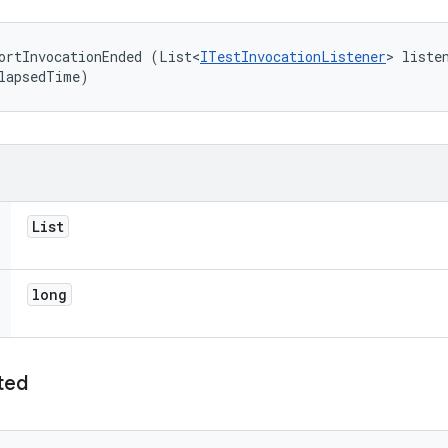
ortInvocationEnded (List<
ITestInvocationListener
> listen
lapsedTime)
List
long
ted