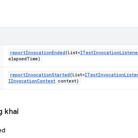
report
Invocation
Ended
(List<
ITest
Invocation
Listene
elapsed
Time)
report
Invocation
Started
(List<
ITest
Invocation
Liste
IInvocation
Context
context)
 khai
ed