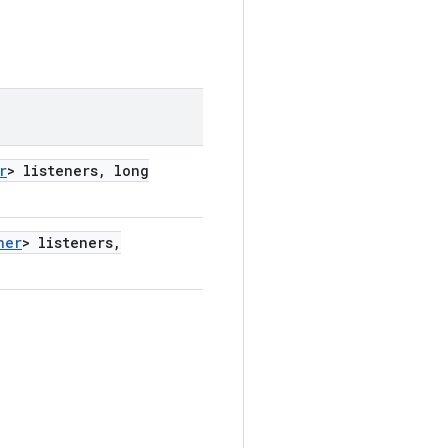
r
> listeners
,
long
ner
> listeners
,