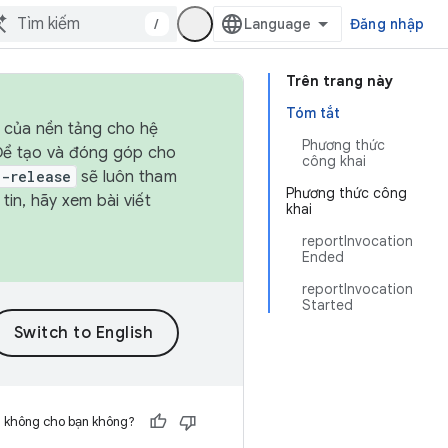
/
Đăng nhập
Trên trang này
Tóm tắt
h của nền tảng cho hệ
Phương thức
 Để tạo và đóng góp cho
công khai
t-release
sẽ luôn tham
Phương thức công
in, hãy xem bài viết
khai
reportInvocation
Ended
reportInvocation
Started
h không cho bạn không?