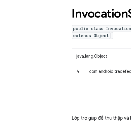
Invocation
public class Invocatio
extends Object
java.lang.Object
↳
com.android.tradefed
Lớp trợ giúp để thu thập v