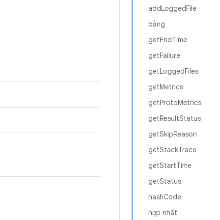
addLoggedFile
bằng
getEndTime
getFailure
getLoggedFiles
getMetrics
getProtoMetrics
getResultStatus
getSkipReason
getStackTrace
getStartTime
getStatus
hashCode
hợp nhất