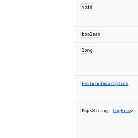
void
boolean
long
Failure
Description
Map<String
,
Log
File
>