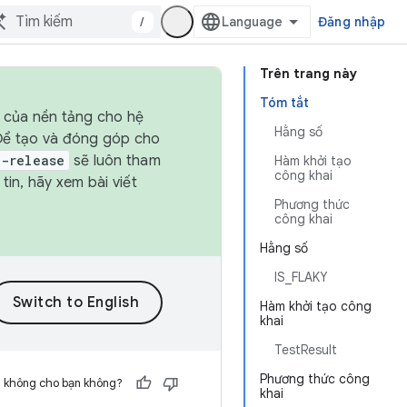
/
Đăng nhập
Trên trang này
Tóm tắt
h của nền tảng cho hệ
Hằng số
 Để tạo và đóng góp cho
t-release
sẽ luôn tham
Hàm khởi tạo
công khai
in, hãy xem bài viết
Phương thức
công khai
Hằng số
IS_FLAKY
Hàm khởi tạo công
khai
TestResult
Phương thức công
h không cho bạn không?
khai