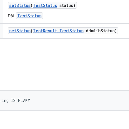
set
Status
(
Test
Status
status)
TestStatus
Đặt
.
set
Status
(
Test
Result
.
Test
Status
ddmlib
Status)
ring IS_FLAKY