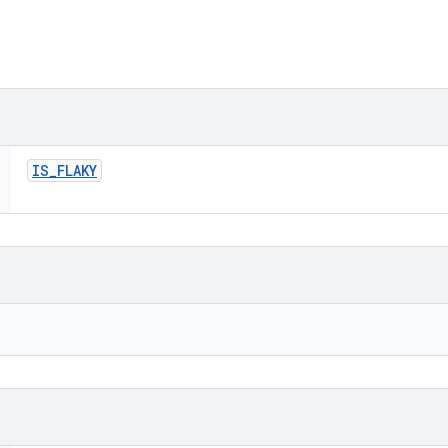
IS
_
FLAKY