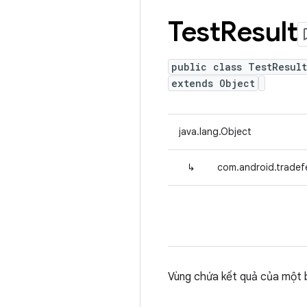
Test
Result
public class TestResult
extends Object
java.lang.Object
↳
com.android.tradefe
Vùng chứa kết quả của một b