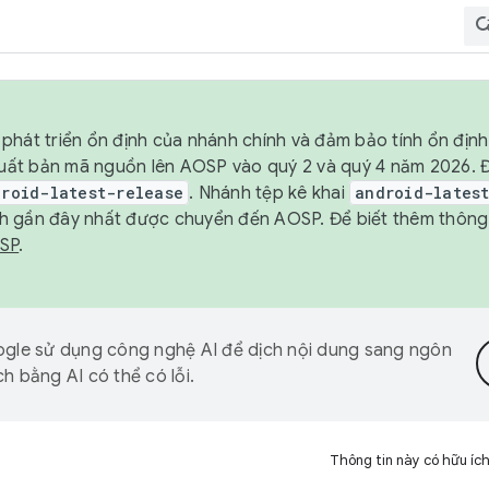
phát triển ổn định của nhánh chính và đảm bảo tính ổn địn
ẽ xuất bản mã nguồn lên AOSP vào quý 2 và quý 4 năm 2026.
droid-latest-release
. Nhánh tệp kê khai
android-lates
h gần đây nhất được chuyển đến AOSP. Để biết thêm thông t
OSP
.
gle sử dụng công nghệ AI để dịch nội dung sang ngôn
h bằng AI có thể có lỗi.
Thông tin này có hữu íc