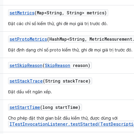
set
Metrics
(Map<String
,
String> metrics)
Đặt các chỉ số kiểm thử, ghi đè mọi giá trị trước đó.
set
Proto
Metrics
(Hash
Map<String
,
Metric
Measurement
Đặt định dạng chỉ số proto kiểm thử, ghi đè mọi giá trị trước đó.
set
Skip
Reason
(
Skip
Reason
reason)
set
Stack
Trace
(String stack
Trace)
Đặt dấu vết ngăn xếp.
set
Start
Time
(long start
Time)
Cho phép đặt thời gian bắt đầu kiểm thử, được dùng với
ITestInvocationListener.testStarted(TestDescripti