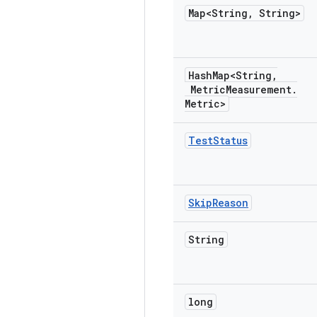
Map<String
,
String>
Hash
Map<String
,
Metric
Measurement
.
Metric>
Test
Status
Skip
Reason
String
long