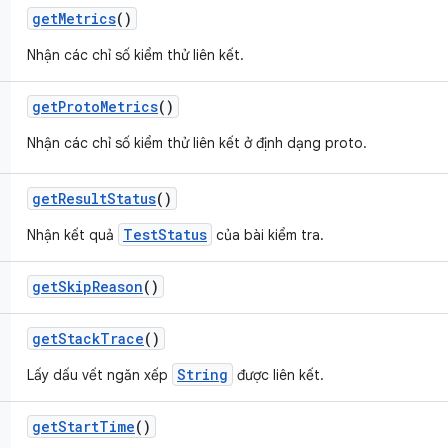
get
Metrics
()
Nhận các chỉ số kiểm thử liên kết.
get
Proto
Metrics
()
Nhận các chỉ số kiểm thử liên kết ở định dạng proto.
get
Result
Status
()
TestStatus
Nhận kết quả
của bài kiểm tra.
get
Skip
Reason
()
get
Stack
Trace
()
String
Lấy dấu vết ngăn xếp
được liên kết.
get
Start
Time
()