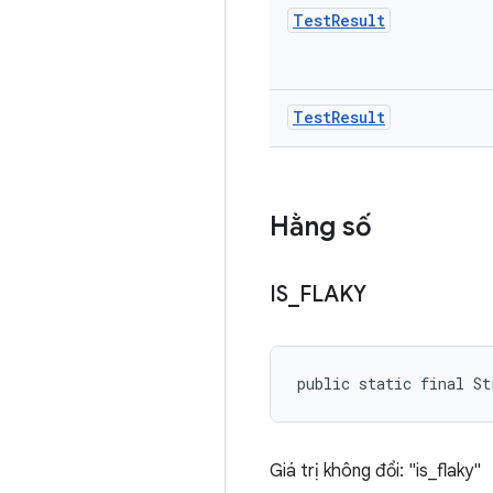
Test
Result
Test
Result
Hằng số
IS
_
FLAKY
public static final St
Giá trị không đổi: "is_flaky"