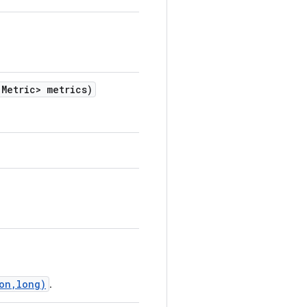
.
Metric> metrics)
on,long)
.