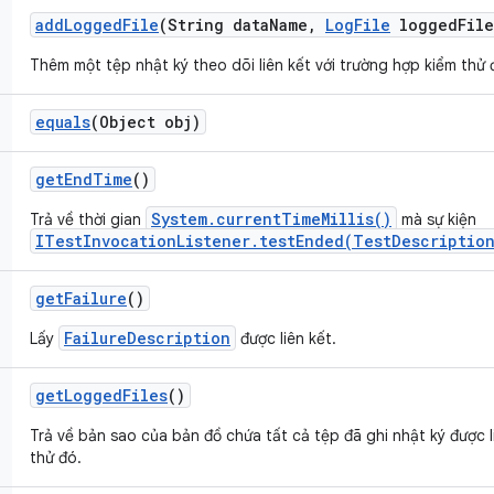
add
Logged
File
(String data
Name
,
Log
File
logged
File
Thêm một tệp nhật ký theo dõi liên kết với trường hợp kiểm thử 
equals
(Object obj)
get
End
Time
()
System.currentTimeMillis()
Trả về thời gian
mà sự kiện
ITestInvocationListener.testEnded(TestDescription
get
Failure
()
FailureDescription
Lấy
được liên kết.
get
Logged
Files
()
Trả về bản sao của bản đồ chứa tất cả tệp đã ghi nhật ký được l
thử đó.