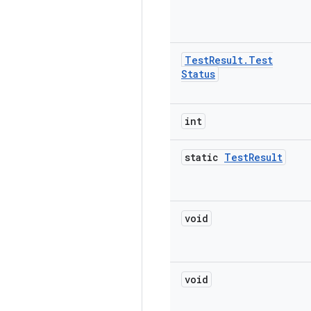
Test
Result
.
Test
Status
int
static
Test
Result
void
void