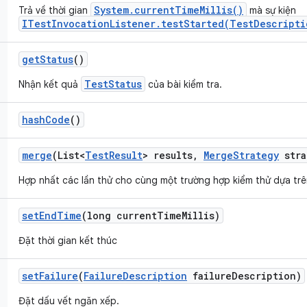
System.currentTimeMillis()
Trả về thời gian
mà sự kiện
ITestInvocationListener.testStarted(TestDescripti
get
Status
()
TestStatus
Nhận kết quả
của bài kiểm tra.
hash
Code
()
merge
(List<
Test
Result
> results
,
Merge
Strategy
stra
Hợp nhất các lần thử cho cùng một trường hợp kiểm thử dựa trê
set
End
Time
(long current
Time
Millis)
Đặt thời gian kết thúc
set
Failure
(
Failure
Description
failure
Description)
Đặt dấu vết ngăn xếp.