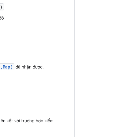
)
đó
,Map)
đã nhận được.
iên kết với trường hợp kiểm