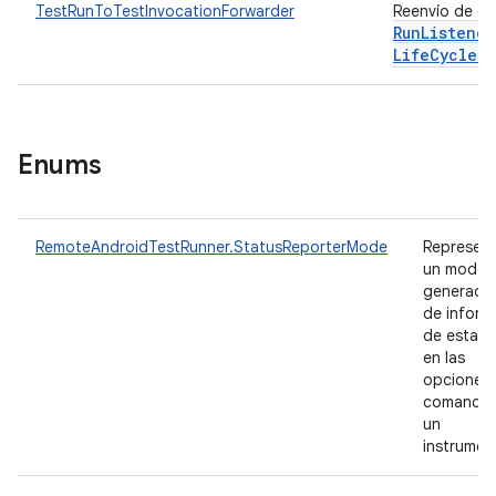
TestRunToTestInvocationForwarder
Reenvío de d
Run
Listener
Life
Cycle
Re
Enums
RemoteAndroidTestRunner.StatusReporterMode
Represen
un modo 
generado
de inform
de estad
en las
opciones
comando
un
instrumen