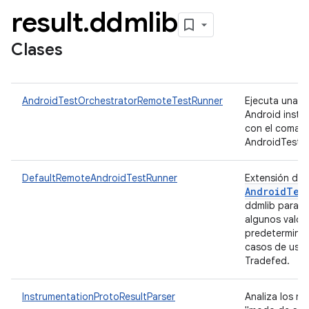
result
.
ddmlib
Clases
AndroidTestOrchestratorRemoteTestRunner
Ejecuta una p
Android inst
con el coman
AndroidTestO
DefaultRemoteAndroidTestRunner
Extensión de
Android
Tes
ddmlib para e
algunos valor
predeterminad
casos de uso
Tradefed.
InstrumentationProtoResultParser
Analiza los re