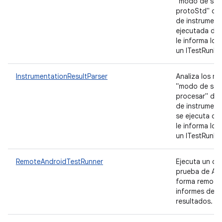
"modo de sali
protoStd" de
de instrument
ejecutada desd
le informa los
un ITestRunLi
InstrumentationResultParser
Analiza los re
"modo de sali
procesar" de
de instrument
se ejecuta des
le informa los
un ITestRunLi
RemoteAndroidTestRunner
Ejecuta un c
prueba de An
forma remota
informes de l
resultados.