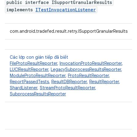
public interface ISupportGranularResults
implements
ITestInvocationListener
com.android.tradefed.result.retry.ISupportGranularResults
Các lớp con gián tiếp đã biết
FileProtoResultReporter
,
InvocationProtoResultReporter
,
LUCIResultReporter
,
LegacySubprocessResultsReporter
,
ModuleProtoResultReporter
,
ProtoResultReporter
,
ReportPassedTests
,
ResultDBReporter
,
ResultReporter
,
ShardListener
,
StreamProtoResultReporter
,
SubprocessResultsReporter