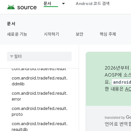
문서
Android 코드 검색
com.android.tradefed.monitorin
g
com.android.tradefed.monitorin
문서
g.collector
새로운 기능
시작하기
보안
핵심 주제
com
.
android
.
tradefed
.
postprocessor
com
.
android
.
tradefed
.
postprocessor
.
util
2026년부터
com
.
android
.
tradefed
.
result
AOSP에 소
com
.
android
.
tradefed
.
result
.
요.
androi
ddmlib
한 내용은
A
com
.
android
.
tradefed
.
result
.
error
com
.
android
.
tradefed
.
result
.
proto
com
.
android
.
tradefed
.
result
.
언어로 번역합
resultdb