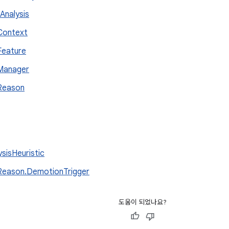
dAnalysis
Context
Feature
Manager
Reason
ysisHeuristic
Reason.DemotionTrigger
도움이 되었나요?