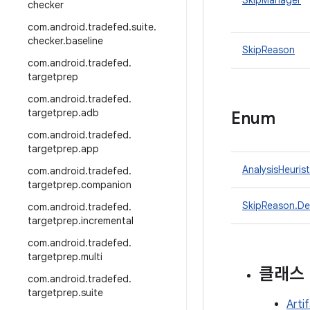
SkipManager
checker
com
.
android
.
tradefed
.
suite
.
checker
.
baseline
SkipReason
com
.
android
.
tradefed
.
targetprep
com
.
android
.
tradefed
.
targetprep
.
adb
Enum
com
.
android
.
tradefed
.
targetprep
.
app
AnalysisHeurist
com
.
android
.
tradefed
.
targetprep
.
companion
SkipReason.De
com
.
android
.
tradefed
.
targetprep
.
incremental
com
.
android
.
tradefed
.
targetprep
.
multi
클래스
com
.
android
.
tradefed
.
targetprep
.
suite
Arti