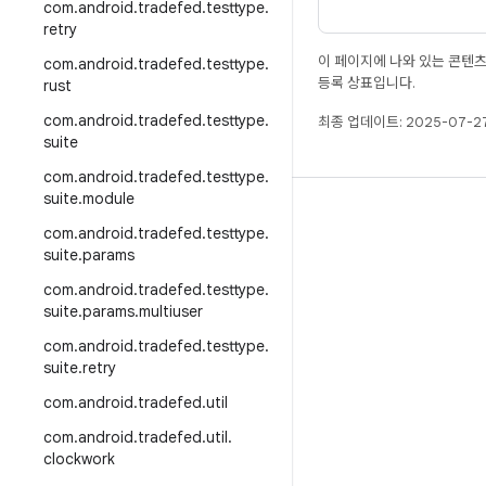
com
.
android
.
tradefed
.
testtype
.
retry
이 페이지에 나와 있는 콘텐
com
.
android
.
tradefed
.
testtype
.
등록 상표입니다.
rust
com
.
android
.
tradefed
.
testtype
.
최종 업데이트: 2025-07-27
suite
com
.
android
.
tradefed
.
testtype
.
suite
.
module
빌드
com
.
android
.
tradefed
.
testtype
.
Android 저장소
suite
.
params
요구사항
com
.
android
.
tradefed
.
testtype
.
suite
.
params
.
multiuser
다운로드
com
.
android
.
tradefed
.
testtype
.
바이너리 미리보기
suite
.
retry
공장 출고 시 이미지
com
.
android
.
tradefed
.
util
드라이버 바이너리
com
.
android
.
tradefed
.
util
.
clockwork