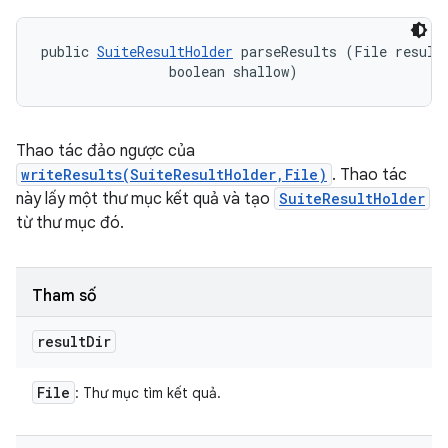
public 
SuiteResultHolder
 parseResults (File resultD
                boolean shallow)
Thao tác đảo ngược của
writeResults(SuiteResultHolder,File)
. Thao tác
này lấy một thư mục kết quả và tạo
SuiteResultHolder
từ thư mục đó.
Tham số
result
Dir
File
: Thư mục tìm kết quả.