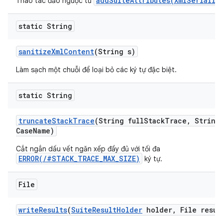
addSuiteAttributes(XmlSerializ
Thao tác đảo ngược từ
static String
sanitize
Xml
Content
(String s)
Làm sạch một chuỗi để loại bỏ các ký tự đặc biệt.
static String
truncate
Stack
Trace
(String full
Stack
Trace
,
String 
Case
Name)
Cắt ngắn dấu vết ngăn xếp đầy đủ với tối đa
ERROR(/#STACK_TRACE_MAX_SIZE)
ký tự.
File
write
Results
(
Suite
Result
Holder
holder
,
File resul