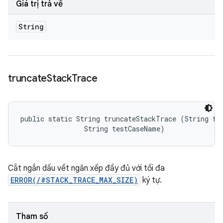
Giá trị trả về
String
truncate
Stack
Trace
public static String truncateStackTrace (String ful
                String testCaseName)
Cắt ngắn dấu vết ngăn xếp đầy đủ với tối đa
ERROR(/#STACK_TRACE_MAX_SIZE)
ký tự.
Tham số