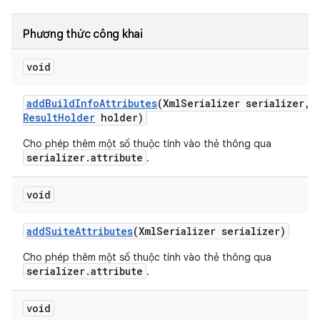
Phương thức công khai
void
add
Build
Info
Attributes
(Xml
Serializer serializer
,
Result
Holder
holder)
Cho phép thêm một số thuộc tính vào thẻ
thông qua
serializer.attribute
.
void
add
Suite
Attributes
(Xml
Serializer serializer)
Cho phép thêm một số thuộc tính vào thẻ
thông qua
serializer.attribute
.
void