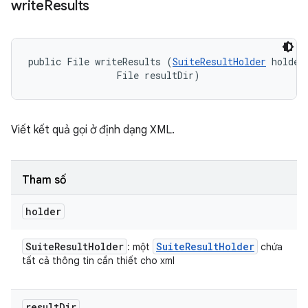
write
Results
public File writeResults (
SuiteResultHolder
 holder,
                File resultDir)
Viết kết quả gọi ở định dạng XML.
Tham số
holder
Suite
Result
Holder
Suite
Result
Holder
: một
chứa
tất cả thông tin cần thiết cho xml
result
Dir