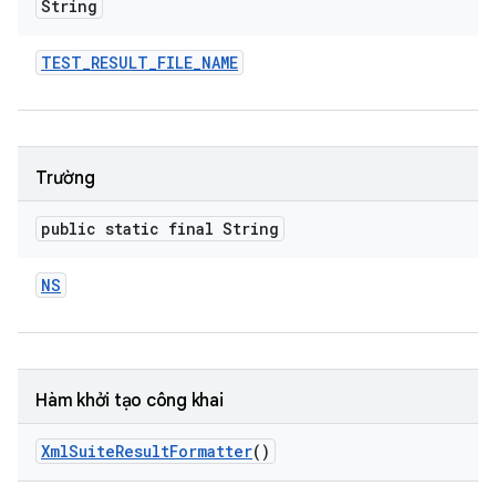
String
TEST
_
RESULT
_
FILE
_
NAME
Trường
public static final String
NS
Hàm khởi tạo công khai
Xml
Suite
Result
Formatter
()