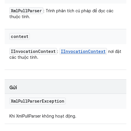
Xml
Pull
Parser
: Trình phân tích cú pháp để đọc các
thuộc tính.
context
IInvocation
Context
IInvocation
Context
:
nơi đặt
các thuộc tính.
Gửi
Xml
Pull
Parser
Exception
Khi XmlPullParser không hoạt động.