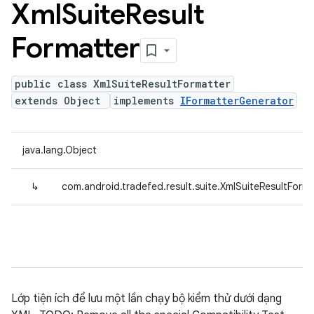
Xml
Suite
Result
Formatter
public class XmlSuiteResultFormatter
extends Object
implements
IFormatterGenerator
java.lang.Object
↳
com.android.tradefed.result.suite.XmlSuiteResultForma
Lớp tiện ích để lưu một lần chạy bộ kiểm thử dưới dạng