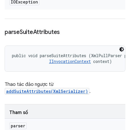
IOException
parse
Suite
Attributes
public void parseSuiteAttributes (XmlPullParser par
IInvocationContext
 context)
Thao tác đảo ngược từ
addSuiteAttributes(XmlSerializer)
.
Tham số
parser