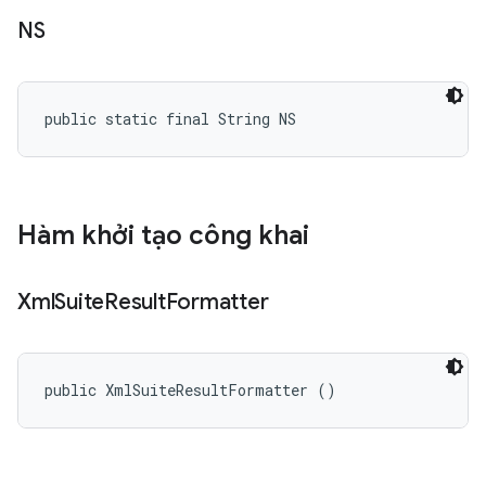
NS
public static final String NS
Hàm khởi tạo công khai
Xml
Suite
Result
Formatter
public XmlSuiteResultFormatter ()