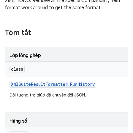
XML. TODO: Remove all the special Compatibility Test
format work around to get the same format.
Tóm tắt
Lớp lồng ghép
class
Xml
Suite
Result
Formatter
.
Run
History
Đối tượng trợ giúp để chuyển đổi JSON.
Hằng số