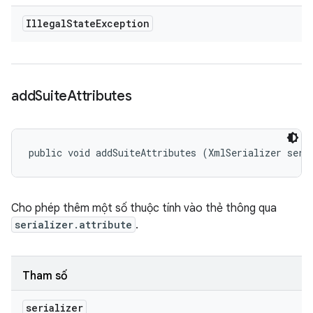
Illegal
State
Exception
add
Suite
Attributes
public void addSuiteAttributes (XmlSerializer seri
Cho phép thêm một số thuộc tính vào thẻ
thông qua
serializer.attribute
.
Tham số
serializer