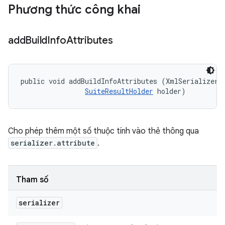
Phương thức công khai
add
Build
Info
Attributes
public void addBuildInfoAttributes (XmlSerializer s
SuiteResultHolder
 holder)
Cho phép thêm một số thuộc tính vào thẻ
thông qua
serializer.attribute
.
Tham số
serializer