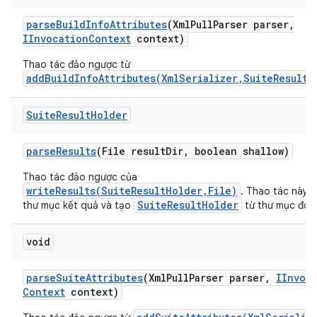
parse
Build
Info
Attributes
(Xml
Pull
Parser parser
,
IInvocation
Context
context)
Thao tác đảo ngược từ
addBuildInfoAttributes(XmlSerializer,SuiteResultH
Suite
Result
Holder
parse
Results
(File result
Dir
,
boolean shallow)
Thao tác đảo ngược của
writeResults(SuiteResultHolder,File)
. Thao tác này l
SuiteResultHolder
thư mục kết quả và tạo
từ thư mục đó.
void
parse
Suite
Attributes
(Xml
Pull
Parser parser
,
IInvoc
Context
context)