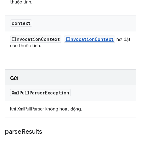
thuộc tính.
context
IInvocation
Context
IInvocation
Context
:
nơi đặt
các thuộc tính.
Gửi
Xml
Pull
Parser
Exception
Khi XmlPullParser không hoạt động.
parse
Results