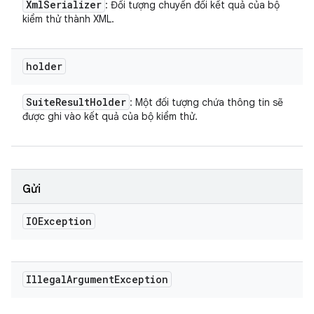
Xml
Serializer
: Đối tượng chuyển đổi kết quả của bộ
kiểm thử thành XML.
holder
Suite
Result
Holder
: Một đối tượng chứa thông tin sẽ
được ghi vào kết quả của bộ kiểm thử.
Gửi
IOException
Illegal
Argument
Exception