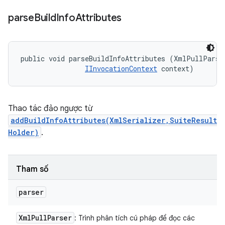
parse
Build
Info
Attributes
public void parseBuildInfoAttributes (XmlPullParser
IInvocationContext
 context)
Thao tác đảo ngược từ
addBuildInfoAttributes(XmlSerializer,SuiteResult
Holder)
.
Tham số
parser
Xml
Pull
Parser
: Trình phân tích cú pháp để đọc các