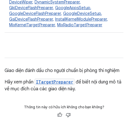
DeviceWiper
,
DynamicSystemPreparer
,
GkiDeviceFlashPreparer
,
GoogleAppsSetup
,
GoogleDeviceFlashPreparer
,
GoogleDeviceSetup
,
GsiDeviceFlashPreparer
,
InstallKernelModulePreparer
,
MixKernelTargetPreparer
,
MixRadioTargetPreparer
Giao diện đánh dấu cho người chuẩn bị phòng thí nghiệm
Hãy xem phần
ITargetPreparer
để biết nội dung mô tả
về mục đích của các giao diện này.
Thông tin này có hữu ích không cho bạn không?