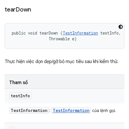
tear
Down
public void tearDown (
TestInformation
 testInfo, 

                Throwable e)
Thực hiện việc dọn dẹp/gỡ bỏ mục tiêu sau khi kiểm thử.
Tham số
test
Info
Test
Information
Test
Information
:
của lệnh gọi.