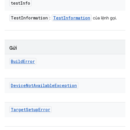
test
Info
Test
Information
Test
Information
:
của lệnh gọi.
Gửi
Build
Error
Device
Not
Available
Exception
Target
Setup
Error