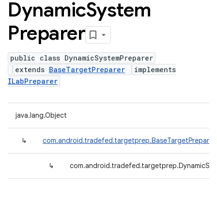
Dynamic
System
Preparer
public class DynamicSystemPreparer
extends
BaseTargetPreparer
implements
ILabPreparer
java.lang.Object
↳
com.android.tradefed.targetprep.BaseTargetPreparer
↳
com.android.tradefed.targetprep.DynamicSy