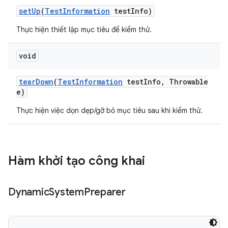
set
Up
(
Test
Information
test
Info)
Thực hiện thiết lập mục tiêu để kiểm thử.
void
tear
Down
(
Test
Information
test
Info
,
Throwable
e)
Thực hiện việc dọn dẹp/gỡ bỏ mục tiêu sau khi kiểm thử.
Hàm khởi tạo công khai
Dynamic
System
Preparer