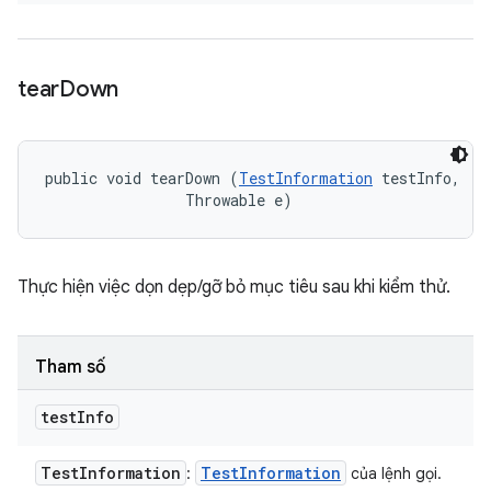
tear
Down
public void tearDown (
TestInformation
 testInfo, 

                Throwable e)
Thực hiện việc dọn dẹp/gỡ bỏ mục tiêu sau khi kiểm thử.
Tham số
test
Info
Test
Information
Test
Information
:
của lệnh gọi.