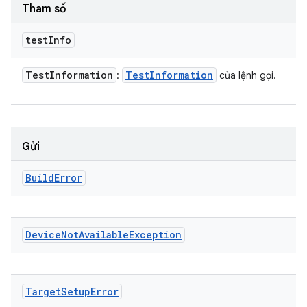
Tham số
test
Info
Test
Information
Test
Information
:
của lệnh gọi.
Gửi
Build
Error
Device
Not
Available
Exception
Target
Setup
Error