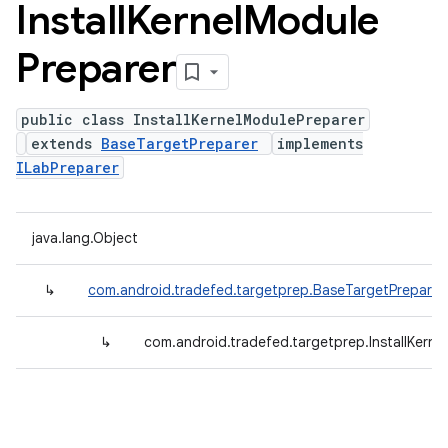
Install
Kernel
Module
Preparer
public class InstallKernelModulePreparer
extends
BaseTargetPreparer
implements
ILabPreparer
java.lang.Object
↳
com.android.tradefed.targetprep.BaseTargetPreparer
↳
com.android.tradefed.targetprep.InstallKerne