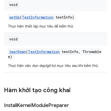
void
set
Up
(
Test
Information
test
Info)
Thực hiện thiết lập mục tiêu để kiểm thử.
void
tear
Down
(
Test
Information
test
Info
,
Throwable
e)
Thực hiện việc dọn dẹp/gỡ bỏ mục tiêu sau khi kiểm thử.
Hàm khởi tạo công khai
Install
Kernel
Module
Preparer