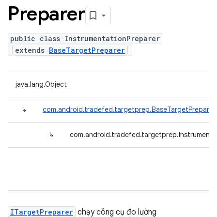
Preparer
public class InstrumentationPreparer
extends
BaseTargetPreparer
java.lang.Object
↳
com.android.tradefed.targetprep.BaseTargetPreparer
↳
com.android.tradefed.targetprep.Instrumenta
ITargetPreparer
chạy công cụ đo lường