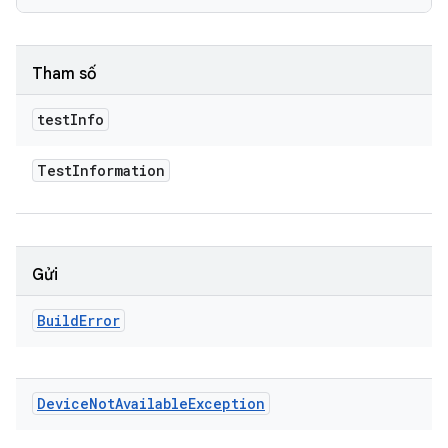
Tham số
test
Info
Test
Information
Gửi
Build
Error
Device
Not
Available
Exception