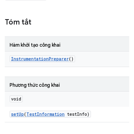
Tóm tắt
Hàm khởi tạo công khai
Instrumentation
Preparer
()
Phương thức công khai
void
set
Up
(
Test
Information
test
Info)