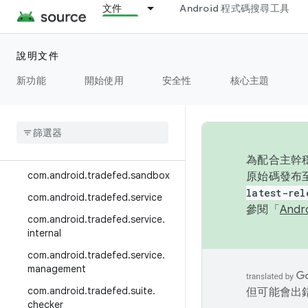
文件
Android 程式碼搜尋工具
com.android.tradefed.result.res
ultdb.utils
com.android.tradefed.result.ret
說明文件
ry
新功能
開始使用
安全性
核心主題
com
.
android
.
tradefed
.
result
.
skipped
com
.
android
.
tradefed
.
result
.
suite
com
.
android
.
tradefed
.
retry
為配合主幹穩
com
.
android
.
tradefed
.
sandbox
原始碼發布至
latest-rel
com
.
android
.
tradefed
.
service
參閱「
And
com
.
android
.
tradefed
.
service
.
internal
com
.
android
.
tradefed
.
service
.
management
com
.
android
.
tradefed
.
suite
.
但可能會出
checker