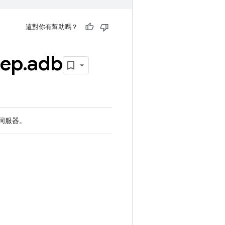
這對你有幫助嗎？
rep
.
adb
 伺服器。