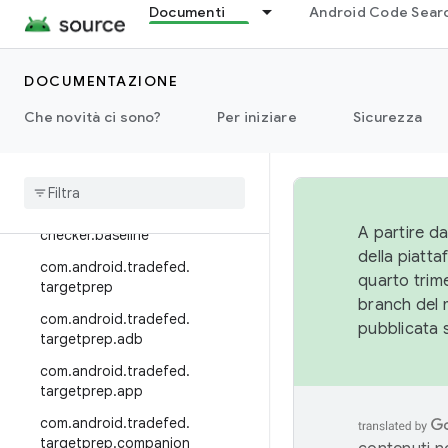
Documenti
Android Code Sear
com.android.tradefed.service
com.android.tradefed.service.in
ternal
DOCUMENTAZIONE
com.android.tradefed.service.m
Che novità ci sono?
Per iniziare
Sicurezza
anagement
com
.
android
.
tradefed
.
suite
.
checker
com
.
android
.
tradefed
.
suite
.
A partire da
checker
.
baseline
della piatt
com
.
android
.
tradefed
.
quarto trime
targetprep
branch del 
com
.
android
.
tradefed
.
pubblicata 
targetprep
.
adb
com
.
android
.
tradefed
.
targetprep
.
app
com
.
android
.
tradefed
.
targetprep
.
companion