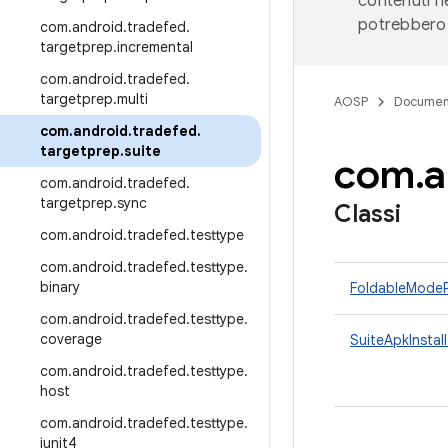
contenuti ne
potrebbero 
com
.
android
.
tradefed
.
targetprep
.
incremental
com
.
android
.
tradefed
.
targetprep
.
multi
AOSP
Documen
com
.
android
.
tradefed
.
targetprep
.
suite
com
.
a
com
.
android
.
tradefed
.
targetprep
.
sync
Classi
com
.
android
.
tradefed
.
testtype
com
.
android
.
tradefed
.
testtype
.
binary
FoldableModeP
com
.
android
.
tradefed
.
testtype
.
coverage
SuiteApkInstall
com
.
android
.
tradefed
.
testtype
.
host
com
.
android
.
tradefed
.
testtype
.
junit4