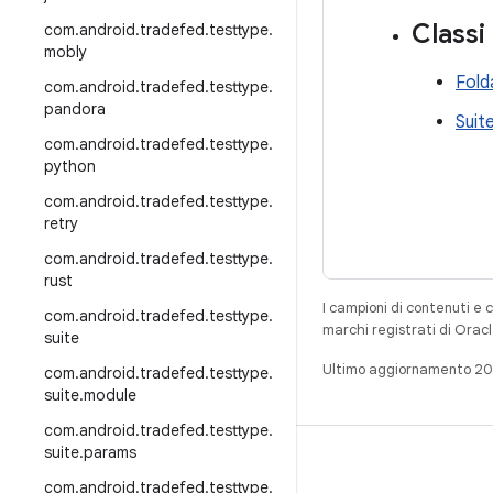
Classi
com
.
android
.
tradefed
.
testtype
.
mobly
Fold
com
.
android
.
tradefed
.
testtype
.
pandora
Suit
com
.
android
.
tradefed
.
testtype
.
python
com
.
android
.
tradefed
.
testtype
.
retry
com
.
android
.
tradefed
.
testtype
.
rust
I campioni di contenuti e 
com
.
android
.
tradefed
.
testtype
.
marchi registrati di Oracl
suite
Ultimo aggiornamento 2
com
.
android
.
tradefed
.
testtype
.
suite
.
module
com
.
android
.
tradefed
.
testtype
.
suite
.
params
CREA
com
.
android
.
tradefed
.
testtype
.