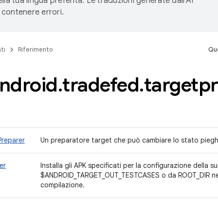
lla tua lingua preferita. Le traduzioni generate dall'AI
contenere errori.
ti
Riferimento
Que
ndroid
.
tradefed
.
targetp
reparer
Un preparatore target che può cambiare lo stato piegh
er
Installa gli APK specificati per la configurazione della sui
$ANDROID_TARGET_OUT_TESTCASES o da ROOT_DIR nelle
compilazione.