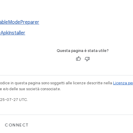
ableModePreparer
eApkInstaller
Questa pagina è stata utile?
codice in questa pagina sono soggetti alle licenze descritte nella
Licenza per
e e/o delle sue società consociate.
025-07-27 UTC.
CONNECT