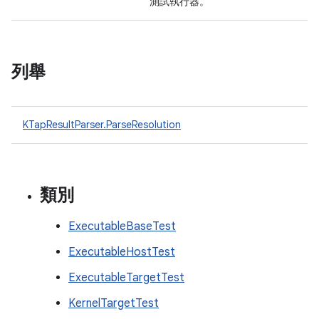
測試執行器。
列舉
KTapResultParser.ParseResolution
類別
ExecutableBaseTest
ExecutableHostTest
ExecutableTargetTest
KernelTargetTest