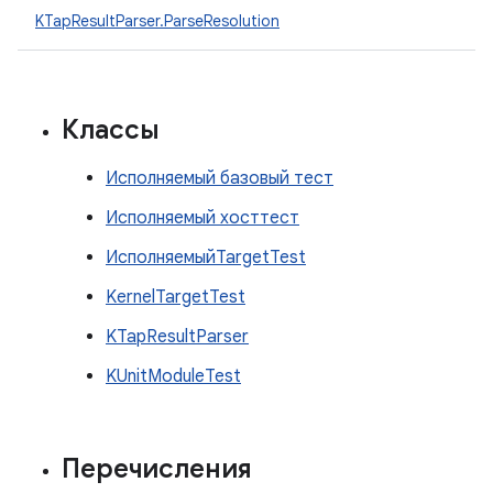
KTapResultParser.ParseResolution
Классы
Исполняемый базовый тест
Исполняемый хосттест
ИсполняемыйTargetTest
KernelTargetTest
KTapResultParser
KUnitModuleTest
Перечисления