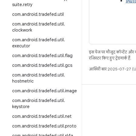
IAut
suite
.
retry
com
.
android
.
tradefed
.
util
com
.
android
.
tradefed
.
util
.
clockwork
com
.
android
.
tradefed
.
util
.
executor
इस पेज पर मौजूद कॉन्टेंट और
com
.
android
.
tradefed
.
util
.
flag
रजिस्टर किए हुए ट्रेडमार्क हैं.
com
.
android
.
tradefed
.
util
.
gcs
आखिरी बार 2025-07-27 (UT
com
.
android
.
tradefed
.
util
.
hostmetric
com
.
android
.
tradefed
.
util
.
image
बिल्ड
com
.
android
.
tradefed
.
util
.
Android डेटा संग्रह स्थान
keystore
इस्तेमाल संबंधी ज़रूरी बातें
com
.
android
.
tradefed
.
util
.
net
डाउनलोड करने का तरीका
com
.
android
.
tradefed
.
util
.
proto
बाइनरी की झलक देखें
com
.
android
.
tradefed
.
util
.
sl4a