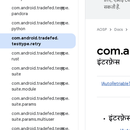
लिए, एआई टेक्
सकती हैं.
com
.
android
.
tradefed
.
testtype
.
pandora
com
.
android
.
tradefed
.
testtype
.
python
AOSP
Docs
com
.
android
.
tradefed
.
testtype
.
retry
com
.
a
com
.
android
.
tradefed
.
testtype
.
rust
इंटरफ़ेस
com
.
android
.
tradefed
.
testtype
.
suite
com
.
android
.
tradefed
.
testtype
.
IAutoRetriable
suite
.
module
com
.
android
.
tradefed
.
testtype
.
suite
.
params
com
.
android
.
tradefed
.
testtype
.
इंटरफ़े
suite
.
params
.
multiuser
com
.
android
.
tradefed
.
testtype
.