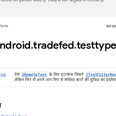
नोलॉजी का इस्तेमाल करता है. एआई से मिले अनुवादों में गलतियां हो
रेफ़रंस
क्या इ
ndroid
.
tradefed
.
testtyp
IRemote
Test
ITest
Filter
Re
Test
ऐसे
के लिए इंटरफ़ेस जिसने
लेकिन फिर भी अपने-आप फिर से कोशिश करने की सुविधा का इस्तेम
स