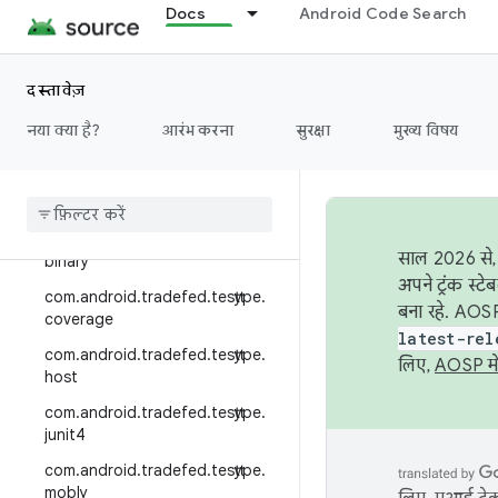
Docs
Android Code Search
com.android.tradefed.targetpre
p.multi
com.android.tradefed.targetpre
दस्तावेज़
p.suite
नया क्या है?
आरंभ करना
सुरक्षा
मुख्य विषय
com
.
android
.
tradefed
.
targetprep
.
sync
com
.
android
.
tradefed
.
testtype
com
.
android
.
tradefed
.
testtype
.
साल 2026 से, 
binary
अपने ट्रंक स्ट
com
.
android
.
tradefed
.
testtype
.
बना रहे. AOSP
coverage
latest-rel
com
.
android
.
tradefed
.
testtype
.
लिए,
AOSP मे
host
com
.
android
.
tradefed
.
testtype
.
junit4
com
.
android
.
tradefed
.
testtype
.
mobly