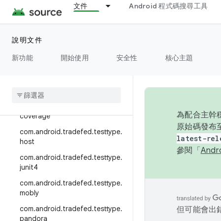
文件
Android 程式碼搜尋工具
com.android.tradefed.targetpre
p.suite
com.android.tradefed.targetpre
說明文件
p.sync
新功能
開始使用
安全性
核心主題
com.android.tradefed.testtype
com
.
android
.
tradefed
.
testtype
.
binary
com
.
android
.
tradefed
.
testtype
.
為配合主幹穩
coverage
原始碼發布至
com
.
android
.
tradefed
.
testtype
.
latest-rel
host
參閱「
And
com
.
android
.
tradefed
.
testtype
.
junit4
com
.
android
.
tradefed
.
testtype
.
mobly
com
.
android
.
tradefed
.
testtype
.
但可能會出
pandora