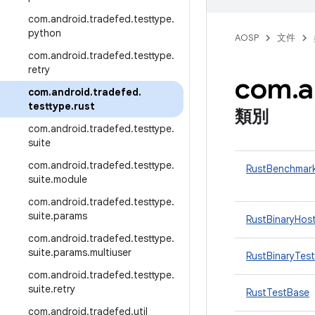
com
.
android
.
tradefed
.
testtype
.
python
AOSP
文件
com
.
android
.
tradefed
.
testtype
.
retry
com
.
a
com
.
android
.
tradefed
.
testtype
.
rust
類別
com
.
android
.
tradefed
.
testtype
.
suite
com
.
android
.
tradefed
.
testtype
.
RustBenchmark
suite
.
module
com
.
android
.
tradefed
.
testtype
.
suite
.
params
RustBinaryHos
com
.
android
.
tradefed
.
testtype
.
suite
.
params
.
multiuser
RustBinaryTest
com
.
android
.
tradefed
.
testtype
.
suite
.
retry
RustTestBase
com
.
android
.
tradefed
.
util