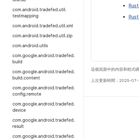
Rust
com
.
android
.
tradefed
.
util
.
testmapping
Rust
com
.
android
.
tradefed
.
util
.
xml
com
.
android
.
tradefed
.
util
.
zip
com
.
android
.
utils
com
.
google
.
android
.
tradefed
.
build
這個頁面中的內容和程式
com
.
google
.
android
.
tradefed
.
build
.
content
上次更新時間：2025-07-
com
.
google
.
android
.
tradefed
.
config
.
remote
com
.
google
.
android
.
tradefed
.
版本
device
Android 程式庫
com
.
google
.
android
.
tradefed
.
result
相關規定
com
.
google
.
android
.
tradefed
.
下載程式碼