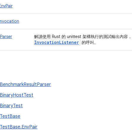
EnvPair
Invocation
Parser
解讀使用 Rust 的 unittest 架構執行的測試輸出
Invocation
Listener
的呼叫。
BenchmarkResultParser
BinaryHostTest
BinaryTest
tTestBase
TestBase.EnvPair