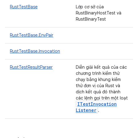
RustTestBase
Lớp cơ sở của
RustBinaryHostTest và
RustBinaryTest
RustTestBase.EnvPair
RustTestBase.Invocation
RustTestResultParser
Diễn giải kết quả của các
chương trình kiểm thử
chạy bằng khung kiểm
thử đơn vị của Rust và
dịch kết quả đó thành
các lệnh gọi trên một loạt
ITest
Invocation
Listener
.