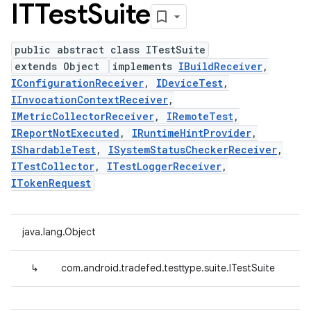
ITTest
Suite
public abstract class ITestSuite
extends Object
implements
IBuildReceiver
,
IConfigurationReceiver
,
IDeviceTest
,
IInvocationContextReceiver
,
IMetricCollectorReceiver
,
IRemoteTest
,
IReportNotExecuted
,
IRuntimeHintProvider
,
IShardableTest
,
ISystemStatusCheckerReceiver
,
ITestCollector
,
ITestLoggerReceiver
,
ITokenRequest
java.lang.Object
↳
com.android.tradefed.testtype.suite.ITestSuite