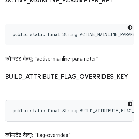
ACTIVE
_
MAINLINE
_
PARAMETER
_
KEY
public static final String ACTIVE_MAINLINE_PARAMET
कॉन्स्टेंट वैल्यू: "active-mainline-parameter"
BUILD
_
ATTRIBUTE
_
FLAG
_
OVERRIDES
_
KEY
public static final String BUILD_ATTRIBUTE_FLAG_O
कॉन्स्टेंट वैल्यू: "flag-overrides"