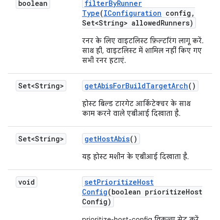
boolean
filter
By
Runner
Type
(
IConfiguration
config
,
Set<String> allowed
Runners)
रनर के लिए वाइटलिस्ट फ़िल्टरिंग लागू करें.
साथ ही, वाइटलिस्ट में शामिल नहीं किए गए
सभी रनर हटाएं.
Set<String>
get
Abis
For
Build
Target
Arch
()
होस्ट बिल्ड टारगेट आर्किटेक्चर के साथ
काम करने वाले एबीआई दिखाता है.
Set<String>
get
Host
Abis
()
यह होस्ट मशीन के एबीआई दिखाता है.
void
set
Prioritize
Host
Config
(boolean prioritize
Host
Config)
prioritize-host-config विकल्प सेट करें.