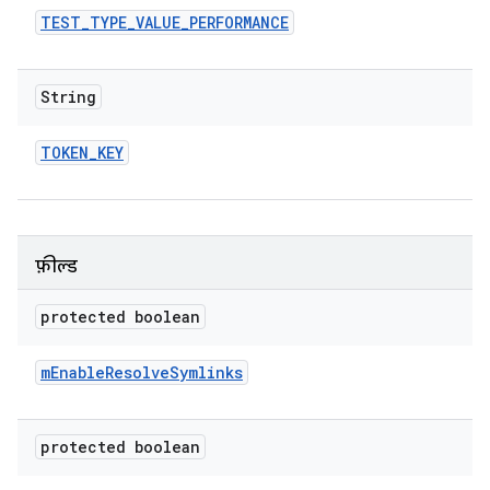
TEST
_
TYPE
_
VALUE
_
PERFORMANCE
String
TOKEN
_
KEY
फ़ील्ड
protected boolean
m
Enable
Resolve
Symlinks
protected boolean