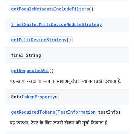
get
Module
Metadata
Include
Filters
()
ITest
Suite
.
Multi
Device
Module
Strategy
get
Multi
Device
Strategy
()
final String
get
Requested
Abi
()
यह -a या --abi विकल्प के साथ अनुरोध किया गया abi दिखाता है.
Set<
Token
Property
>
get
Required
Tokens
(
Test
Information
test
Info)
यह फ़ंक्शन, टेस्ट के लिए ज़रूरी टोकन की सूची दिखाता है.