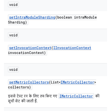
void
set
Intra
Module
Sharding
(boolean intra
Module
Sharding)
void
set
Invocation
Context
(
IInvocation
Context
invocation
Context)
void
set
Metric
Collectors
(List<
IMetric
Collector
>
collectors)
IMetricCollector
इससे टेस्ट रन के लिए तय किए गए
की
सूची सेट की जाती है.