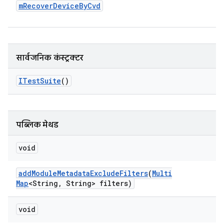
m
Recover
Device
By
Cvd
सार्वजनिक कंस्ट्रक्टर
ITest
Suite
()
पब्लिक मेथड
void
add
Module
Metadata
Exclude
Filters
(
Multi
Map
<String
,
String> filters)
void