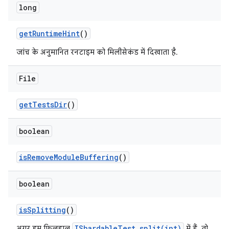
long
get
Runtime
Hint
()
जांच के अनुमानित रनटाइम को मिलीसेकंड में दिखाता है.
File
get
Tests
Dir
()
boolean
is
Remove
Module
Buffering
()
boolean
is
Splitting
()
IShardableTest.split(int)
अगर हम फ़िलहाल
में हैं, तो