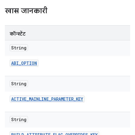
खास जानकारी
कॉन्स्टेंट
String
ABI
_
OPTION
String
ACTIVE
_
MAINLINE
_
PARAMETER
_
KEY
String
BUILD
_
ATTRIBUTE
_
FLAG
_
OVERRIDES
_
KEY