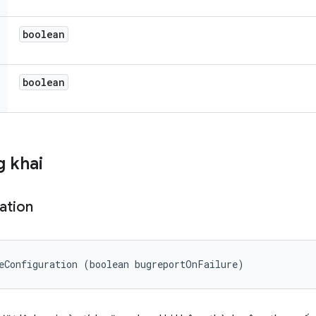
boolean
boolean
 khai
ation
eConfiguration (boolean bugreportOnFailure)