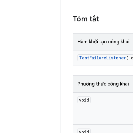
Tóm tắt
Hàm khởi tạo công khai
Test
Failure
Listener
(
d
Phương thức công khai
void
void