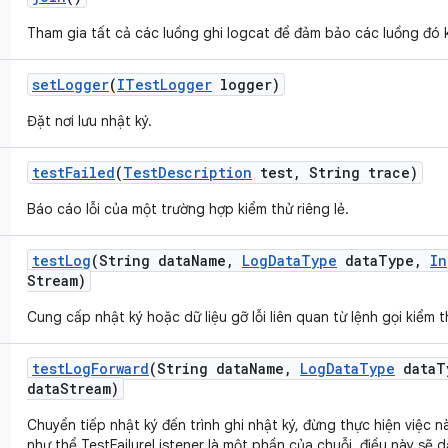
Tham gia tất cả các luồng ghi logcat để đảm bảo các luồng đó 
set
Logger
(
ITest
Logger
logger)
Đặt nơi lưu nhật ký.
test
Failed
(
Test
Description
test
,
String trace)
Báo cáo lỗi của một trường hợp kiểm thử riêng lẻ.
test
Log
(String data
Name
,
Log
Data
Type
data
Type
,
In
Stream)
Cung cấp nhật ký hoặc dữ liệu gỡ lỗi liên quan từ lệnh gọi kiểm t
test
Log
Forward
(String data
Name
,
Log
Data
Type
data
T
data
Stream)
Chuyển tiếp nhật ký đến trình ghi nhật ký, đừng thực hiện việc nà
như thể TestFailureListener là một phần của chuỗi, điều này sẽ 