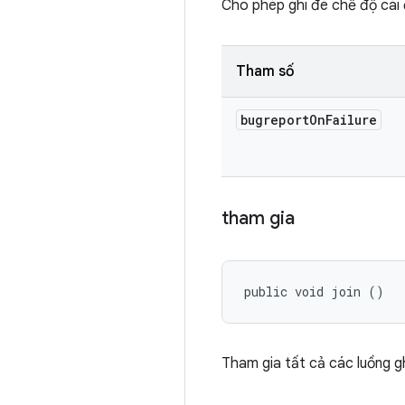
Cho phép ghi đè chế độ cài 
Tham số
bugreport
On
Failure
tham gia
public void join ()
Tham gia tất cả các luồng g