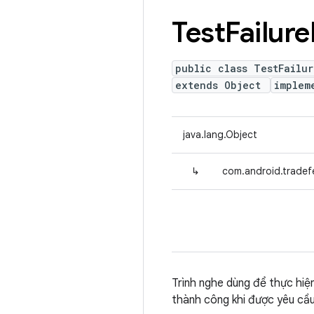
Test
Failure
public class TestFailur
extends Object
implem
java.lang.Object
↳
com.android.tradefe
Trình nghe dùng để thực hiệ
thành công khi được yêu cầu