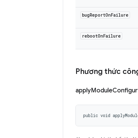
bug
Report
On
Failure
reboot
On
Failure
Phương thức công
apply
Module
Configur
public void applyModul