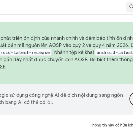
phát triển ổn định của nhánh chính và đảm bảo tính ổn địn
ẽ xuất bản mã nguồn lên AOSP vào quý 2 và quý 4 năm 2026.
droid-latest-release
. Nhánh tệp kê khai
android-lates
h gần đây nhất được chuyển đến AOSP. Để biết thêm thông t
OSP
.
gle sử dụng công nghệ AI để dịch nội dung sang ngôn
h bằng AI có thể có lỗi.
Thông tin này có hữu íc