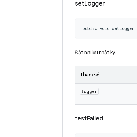
set
Logger
public void setLogger 
Đặt nơi lưu nhật ký.
Tham số
logger
test
Failed