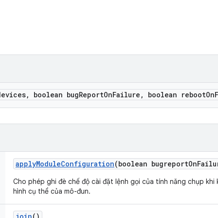
evices
,
boolean bug
Report
On
Failure
,
boolean reboot
On
apply
Module
Configuration
(boolean bugreport
On
Failu
Cho phép ghi đè chế độ cài đặt lệnh gọi của tính năng chụp kh
hình cụ thể của mô-đun.
join
()