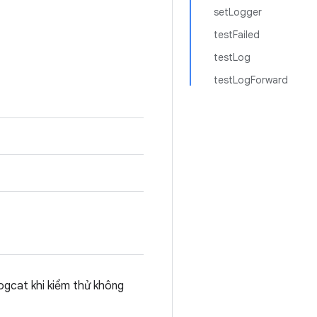
setLogger
testFailed
testLog
testLogForward
ogcat khi kiểm thử không