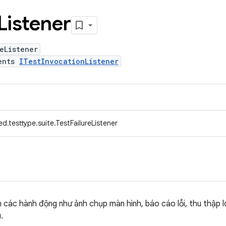
Listener
eListener
ents
ITestInvocationListener
d.testtype.suite.TestFailureListener
n các hành động như ảnh chụp màn hình, báo cáo lỗi, thu thập l
.