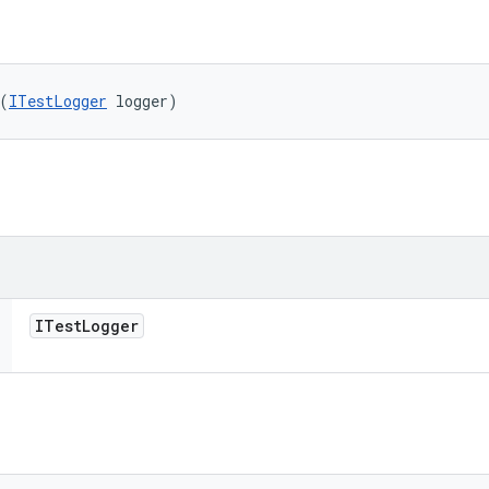
(
ITestLogger
 logger)
ITest
Logger