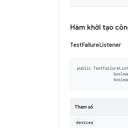
Hàm khởi tạo côn
Test
Failure
Listener
public TestFailureLis
                boolea
                boolea
Tham số
devices