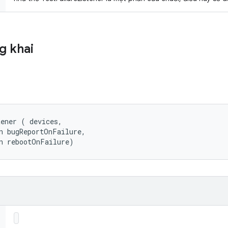
g khai
tener (
 devices, 

n bugReportOnFailure, 

n rebootOnFailure)