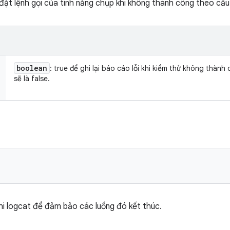
đặt lệnh gọi của tính năng chụp khi không thành công theo cấ
boolean
: true để ghi lại báo cáo lỗi khi kiểm thử không thành 
sẽ là false.
hi logcat để đảm bảo các luồng đó kết thúc.