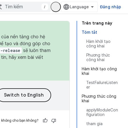
/
Đăng nhập
Trên trang này
Tóm tắt
h của nền tảng cho hệ
Hàm khởi tạo
 Để tạo và đóng góp cho
công khai
t-release
sẽ luôn tham
Phương thức
in, hãy xem bài viết
công khai
Hàm khởi tạo công
khai
TestFailureListen
er
Phương thức công
khai
applyModuleCon
figuration
h không cho bạn không?
tham gia