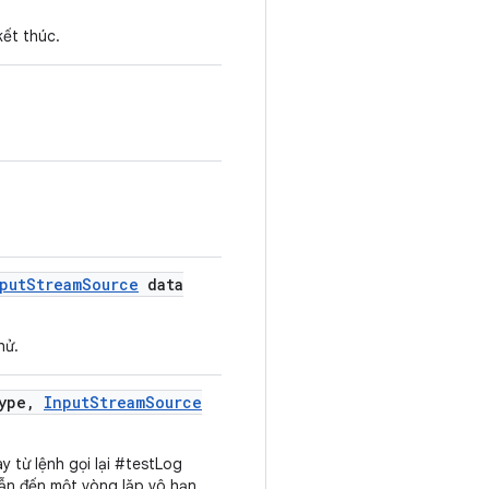
kết thúc.
put
Stream
Source
data
hử.
ype
,
Input
Stream
Source
y từ lệnh gọi lại #testLog
dẫn đến một vòng lặp vô hạn.