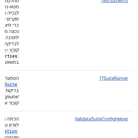
TestSuiteInfo
מחלקת פתר
מטא-נתוני
לבנייה עבו
מקרים לבד
כדי לחשוף
נכונה מיד
לתוכנה, ח
לבדיקה צר
ite-
קובץ
perties
במשאבי ה-JAR ש
TfSuiteRunner
הטמעה ש
Suite
שת
בדיקות מת
קובצי TF jar.
ValidateSuiteConfigHelper
הכיתה הזו
לוודא שהסו
uration
שנטענה ע