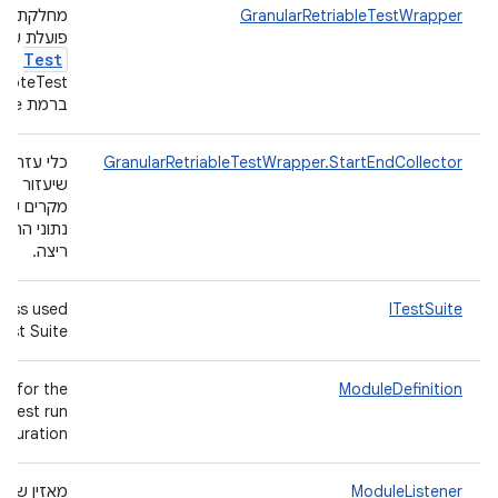
GranularRetriableTestWrapper
מחל
פועלת על
Test
כדי
ברמת testcase.
GranularRetriableTestWrapper.StartEndCollector
כלי עזר לש
שיעזור לכ
מקרים שב
נתוני התחל
ריצה.
lass used
ITestSuite
est Suite.
er for the
ModuleDefinition
test run
iguration.
ModuleListener
מאזין שמצ