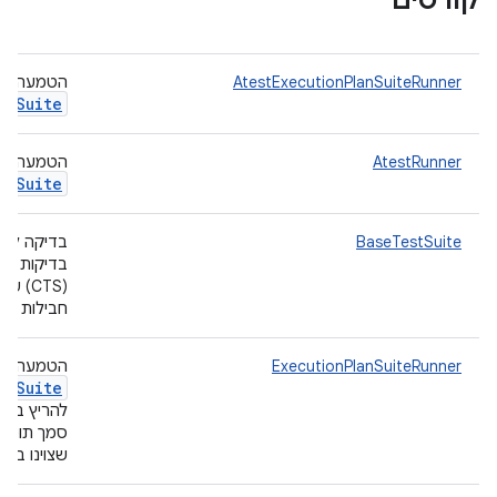
קורסים
AtestExecutionPlanSuiteRunner
הטמעה ש
Suite
AtestRunner
הטמעה ש
Suite
BaseTestSuite
בדיקה להר
בדיקות תא
(CTS) 
חבילות ח
ExecutionPlanSuiteRunner
הטמעה ש
st
Suite
להריץ בדי
סמך תוכניו
שצוינו ב-build.