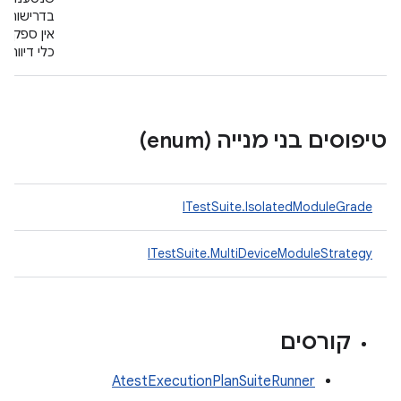
בדרישות הצ
כלי דיווח 
טיפוסים בני מנייה (enum)
ITestSuite.IsolatedModuleGrade
ITestSuite.MultiDeviceModuleStrategy
קורסים
AtestExecutionPlanSuiteRunner