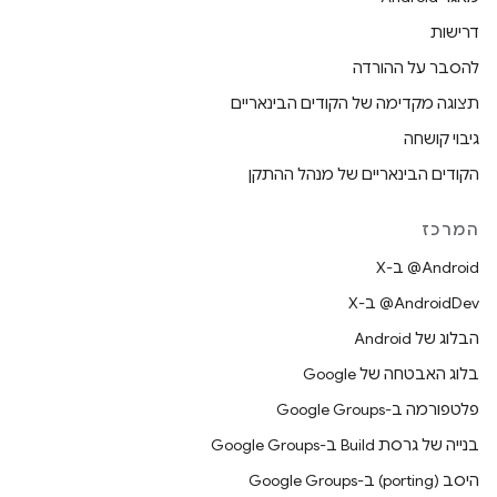
דרישות
להסבר על ההורדה
תצוגה מקדימה של הקודים הבינאריים
גיבוי קושחה
הקודים הבינאריים של מנהל ההתקן
המרכז
‫‎@Android ב-X
‫‎@AndroidDev ב-X
הבלוג של Android
בלוג האבטחה של Google
פלטפורמה ב-Google Groups
בנייה של גרסת Build ב-Google Groups
היסב (porting) ב-Google Groups