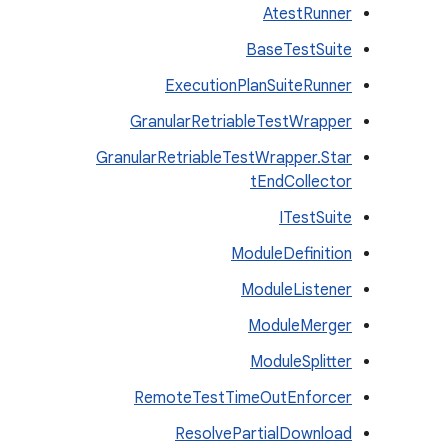
AtestRunner
BaseTestSuite
ExecutionPlanSuiteRunner
GranularRetriableTestWrapper
GranularRetriableTestWrapper.Star
tEndCollector
ITestSuite
ModuleDefinition
ModuleListener
ModuleMerger
ModuleSplitter
RemoteTestTimeOutEnforcer
ResolvePartialDownload