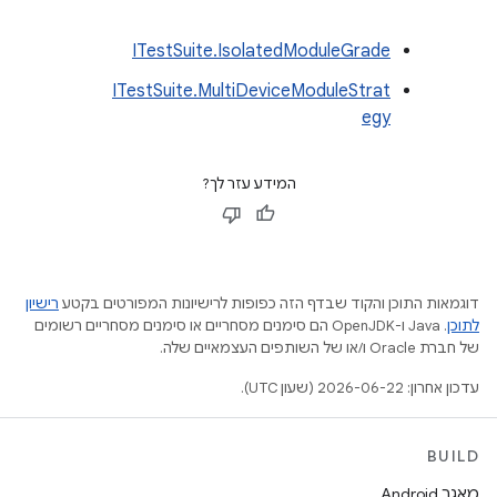
ITestSuite.IsolatedModuleGrade
ITestSuite.MultiDeviceModuleStrat
egy
המידע עזר לך?
דוגמאות התוכן והקוד שבדף הזה כפופות לרישיונות המפורטים בקטע
רישיון
לתוכן
.‏ Java ו-OpenJDK הם סימנים מסחריים או סימנים מסחריים רשומים
של חברת Oracle ו/או של השותפים העצמאיים שלה.
עדכון אחרון: 2026-06-22 (שעון UTC).
BUILD
מאגר Android