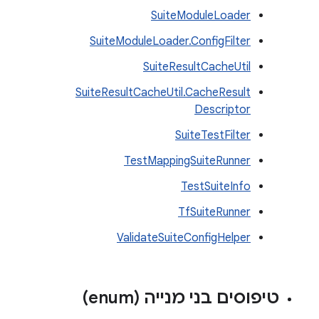
SuiteModuleLoader
SuiteModuleLoader.ConfigFilter
SuiteResultCacheUtil
SuiteResultCacheUtil.CacheResult
Descriptor
SuiteTestFilter
TestMappingSuiteRunner
TestSuiteInfo
TfSuiteRunner
ValidateSuiteConfigHelper
טיפוסים בני מנייה (enum)