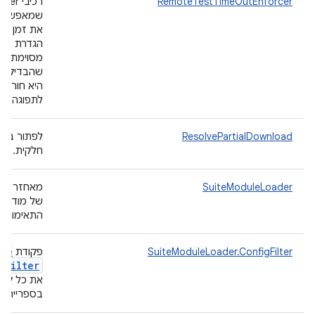
RemoteTestTimeOutEnforcer
רכיבי er
שמאפשרים
את זמן הה
הגדרת בדי
מסוימת, ול
שהבדיקה 
היא חורגת 
לתפוגה מס
ResolvePartialDownload
לפתור בקש
חלקית.
SuiteModuleLoader
מאחזר את
של מודול 
התאימות 
ame
SuiteModuleLoader.ConfigFilter
פקודת
Filter
כ
את כל קוב
בספרייה.