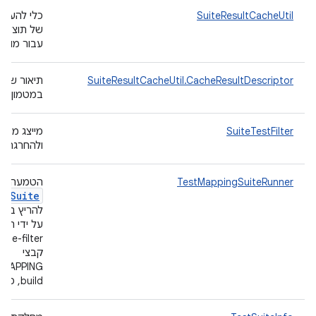
SuiteResultCacheUtil
כלי להעלא
של תוצאות
עבור מודו
SuiteResultCacheUtil.CacheResultDescriptor
תיאור של 
במטמון.
SuiteTestFilter
מייצג מסנן
ולהחרגה ש
TestMappingSuiteRunner
הטמעה ש
st
Suite
להריץ בדיק
על ידי הא
קבצי
build, כחבילה.