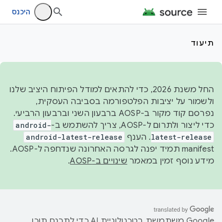
היכנס
תיעוד
החל משנת 2026, כדי להתאים למודל הפיתוח היציב שלנו
ולשמור על יציבות הפלטפורמה בסביבה העסקית,
נפרסם קוד מקור ב-AOSP ברבעון השני וברבעון הרביעי.
כדי ליצור ולתרום ל-AOSP, צריך להשתמש ב-
android-
latest-release
. הענף
android-latest-release
manifest תמיד יפנה לגרסה האחרונה שנדחפה ל-AOSP.
מידע נוסף זמין במאמר
שינויים ב-AOSP
.
‫Google משתמשת בטכנולוגיית AI כדי לתרגם תוכן