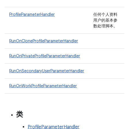
ProfileParameterHandler
任何个人资料
用户的基本参
数处理脚本。
RunOnCloneProfileParameterHandler
RunOnPrivateProfileParameterHandler
RunOnSecondaryUserParameterHandler
RunOnWorkProfileParameterHandler
类
ProfileParameterHandler