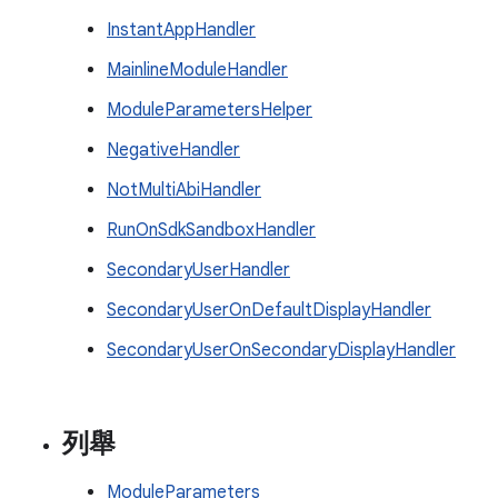
InstantAppHandler
MainlineModuleHandler
ModuleParametersHelper
NegativeHandler
NotMultiAbiHandler
RunOnSdkSandboxHandler
SecondaryUserHandler
SecondaryUserOnDefaultDisplayHandler
SecondaryUserOnSecondaryDisplayHandler
列舉
ModuleParameters