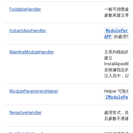
FoldableHandler
一般可摺疊處
參數來建立專
Module
Para
InstantAppHandler
APP
的處理常
MainlineModuleHandler
主系列模組的
建立
InstallApexMo
並根據指定的
注入其中，以
ModuleParametersHelper
Helper 可
IModule
Par
NegativeHandler
處理常式，指
且參數不應建