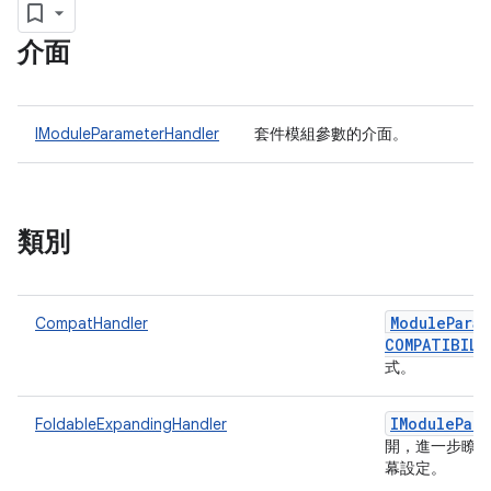
介面
IModuleParameterHandler
套件模組參數的介面。
類別
Module
Para
CompatHandler
COMPATIBILI
式。
IModule
Par
FoldableExpandingHandler
開，進一步瞭
幕設定。