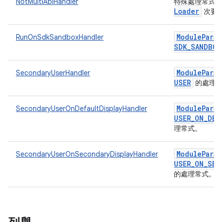
NotMultiAbiHandler
特殊處理常式
Loader
次要 
Module
Para
RunOnSdkSandboxHandler
SDK
_
SANDBOX
Module
Para
SecondaryUserHandler
USER
的處理
Module
Para
SecondaryUserOnDefaultDisplayHandler
USER
_
ON
_
DEF
理常式。
Module
Para
SecondaryUserOnSecondaryDisplayHandler
USER
_
ON
_
SEC
的處理常式。