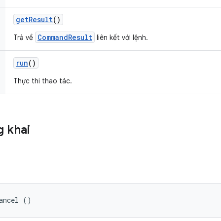
get
Result
()
CommandResult
Trả về
liên kết với lệnh.
run
()
Thực thi thao tác.
 khai
ancel ()