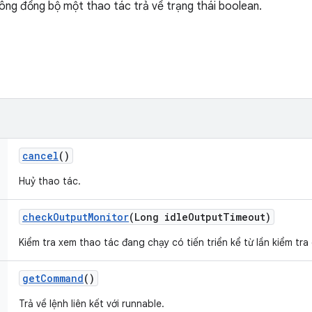
hông đồng bộ một thao tác trả về trạng thái boolean.
cancel
()
Huỷ thao tác.
check
Output
Monitor
(Long idle
Output
Timeout)
Kiểm tra xem thao tác đang chạy có tiến triển kể từ lần kiểm tr
get
Command
()
Trả về lệnh liên kết với runnable.