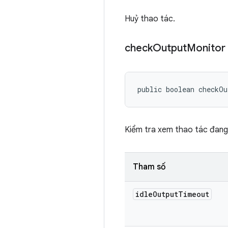
Huỷ thao tác.
check
Output
Monitor
public boolean checkO
Kiểm tra xem thao tác đang c
Tham số
idle
Output
Timeout