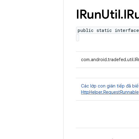
IRun
Util
.
IR
public static interface
com.android.tradefed.util.IR
Các lớp con gián tiếp đã biế
HttpHelper.RequestRunnable