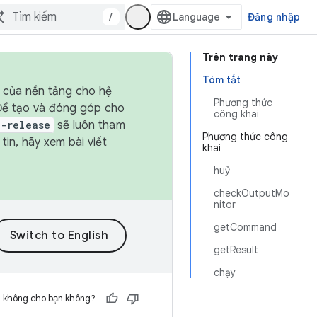
/
Đăng nhập
Trên trang này
Tóm tắt
h của nền tảng cho hệ
Phương thức
 Để tạo và đóng góp cho
công khai
t-release
sẽ luôn tham
Phương thức công
in, hãy xem bài viết
khai
huỷ
checkOutputMo
nitor
getCommand
getResult
chạy
h không cho bạn không?