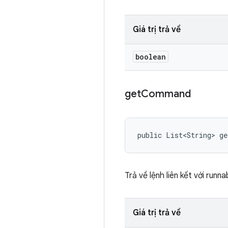
Giá trị trả về
boolean
get
Command
public List<String> g
Trả về lệnh liên kết với runna
Giá trị trả về