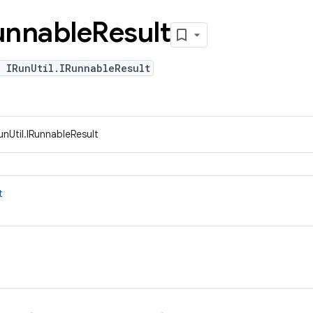
unnable
Result
 IRunUtil.IRunnableResult
unUtil.IRunnableResult
t