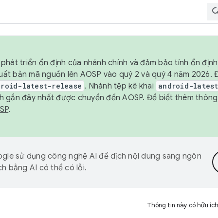
phát triển ổn định của nhánh chính và đảm bảo tính ổn địn
ẽ xuất bản mã nguồn lên AOSP vào quý 2 và quý 4 năm 2026.
droid-latest-release
. Nhánh tệp kê khai
android-lates
h gần đây nhất được chuyển đến AOSP. Để biết thêm thông t
OSP
.
gle sử dụng công nghệ AI để dịch nội dung sang ngôn
h bằng AI có thể có lỗi.
Thông tin này có hữu íc