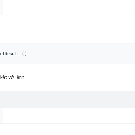
getResult ()
 kết với lệnh.