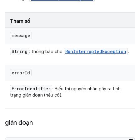
Tham số
message
String
Run
Interrupted
Exception
: thông báo cho
.
error
Id
Error
Identifier
: Biểu thị nguyên nhân gây ra tình
trạng gián đoạn (nếu có).
gián đoạn