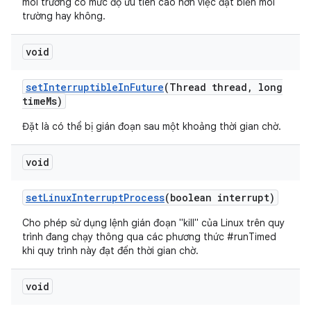
môi trường có mức độ ưu tiên cao hơn việc đặt biến môi
trường hay không.
void
set
Interruptible
In
Future
(Thread thread
,
long
time
Ms)
Đặt là có thể bị gián đoạn sau một khoảng thời gian chờ.
void
set
Linux
Interrupt
Process
(boolean interrupt)
Cho phép sử dụng lệnh gián đoạn "kill" của Linux trên quy
trình đang chạy thông qua các phương thức #runTimed
khi quy trình này đạt đến thời gian chờ.
void