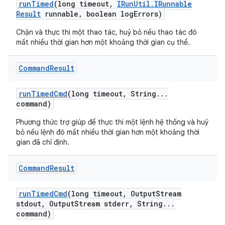
run
Timed
(long timeout
,
IRun
Util
.
IRunnable
Result
runnable
,
boolean log
Errors)
Chặn và thực thi một thao tác, huỷ bỏ nếu thao tác đó
mất nhiều thời gian hơn một khoảng thời gian cụ thể.
Command
Result
run
Timed
Cmd
(long timeout
,
String
.
.
.
command)
Phương thức trợ giúp để thực thi một lệnh hệ thống và huỷ
bỏ nếu lệnh đó mất nhiều thời gian hơn một khoảng thời
gian đã chỉ định.
Command
Result
run
Timed
Cmd
(long timeout
,
Output
Stream
stdout
,
Output
Stream stderr
,
String
.
.
.
command)