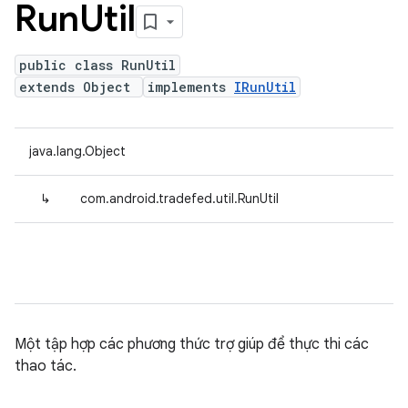
Run
Util
public class RunUtil
extends Object
implements
IRunUtil
java.lang.Object
↳
com.android.tradefed.util.RunUtil
Một tập hợp các phương thức trợ giúp để thực thi các
thao tác.