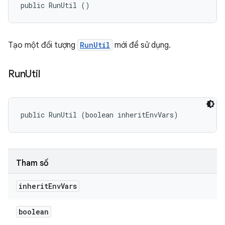
public RunUtil ()
Tạo một đối tượng
RunUtil
mới để sử dụng.
Run
Util
public RunUtil (boolean inheritEnvVars)
Tham số
inherit
Env
Vars
boolean