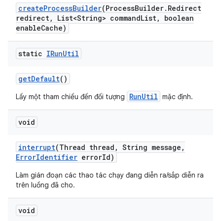
create
Process
Builder
(Process
Builder
.
Redirect
redirect
,
List<String> command
List
,
boolean
enable
Cache)
static
IRun
Util
get
Default
()
RunUtil
Lấy một tham chiếu đến đối tượng
mặc định.
void
interrupt
(Thread thread
,
String message
,
Error
Identifier
error
Id)
Làm gián đoạn các thao tác chạy đang diễn ra/sắp diễn ra
trên luồng đã cho.
void