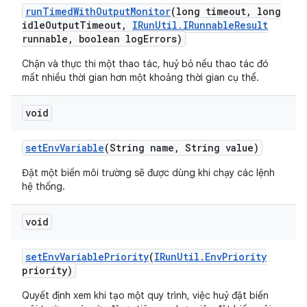
run
Timed
With
Output
Monitor
(long timeout
,
long
idle
Output
Timeout
,
IRun
Util
.
IRunnable
Result
runnable
,
boolean log
Errors)
Chặn và thực thi một thao tác, huỷ bỏ nếu thao tác đó
mất nhiều thời gian hơn một khoảng thời gian cụ thể.
void
set
Env
Variable
(String name
,
String value)
Đặt một biến môi trường sẽ được dùng khi chạy các lệnh
hệ thống.
void
set
Env
Variable
Priority
(
IRun
Util
.
Env
Priority
priority)
Quyết định xem khi tạo một quy trình, việc huỷ đặt biến