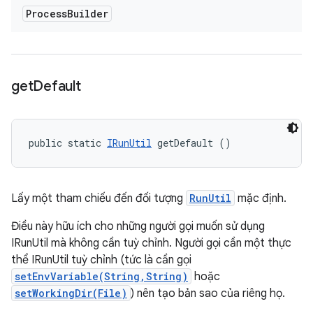
Process
Builder
get
Default
public static 
IRunUtil
 getDefault ()
Lấy một tham chiếu đến đối tượng
RunUtil
mặc định.
Điều này hữu ích cho những người gọi muốn sử dụng
IRunUtil mà không cần tuỳ chỉnh. Người gọi cần một thực
thể IRunUtil tuỳ chỉnh (tức là cần gọi
setEnvVariable(String,String)
hoặc
setWorkingDir(File)
) nên tạo bản sao của riêng họ.