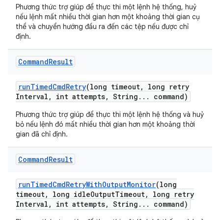
Phương thức trợ giúp để thực thi một lệnh hệ thống, huỷ
nếu lệnh mất nhiều thời gian hơn một khoảng thời gian cụ
thể và chuyển hướng đầu ra đến các tệp nếu được chỉ
định.
Command
Result
run
Timed
Cmd
Retry
(long timeout
,
long retry
Interval
,
int attempts
,
String
.
.
.
command)
Phương thức trợ giúp để thực thi một lệnh hệ thống và huỷ
bỏ nếu lệnh đó mất nhiều thời gian hơn một khoảng thời
gian đã chỉ định.
Command
Result
run
Timed
Cmd
Retry
With
Output
Monitor
(long
timeout
,
long idle
Output
Timeout
,
long retry
Interval
,
int attempts
,
String
.
.
.
command)