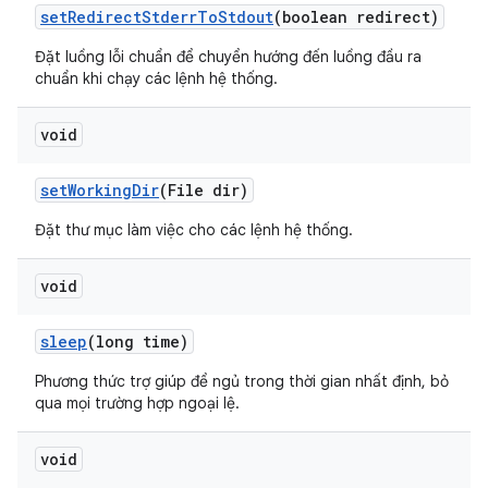
set
Redirect
Stderr
To
Stdout
(boolean redirect)
Đặt luồng lỗi chuẩn để chuyển hướng đến luồng đầu ra
chuẩn khi chạy các lệnh hệ thống.
void
set
Working
Dir
(File dir)
Đặt thư mục làm việc cho các lệnh hệ thống.
void
sleep
(long time)
Phương thức trợ giúp để ngủ trong thời gian nhất định, bỏ
qua mọi trường hợp ngoại lệ.
void