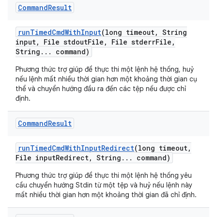
Command
Result
run
Timed
Cmd
With
Input
(long timeout
,
String
input
,
File stdout
File
,
File stderr
File
,
String
.
.
.
command)
Phương thức trợ giúp để thực thi một lệnh hệ thống, huỷ
nếu lệnh mất nhiều thời gian hơn một khoảng thời gian cụ
thể và chuyển hướng đầu ra đến các tệp nếu được chỉ
định.
Command
Result
run
Timed
Cmd
With
Input
Redirect
(long timeout
,
File input
Redirect
,
String
.
.
.
command)
Phương thức trợ giúp để thực thi một lệnh hệ thống yêu
cầu chuyển hướng Stdin từ một tệp và huỷ nếu lệnh này
mất nhiều thời gian hơn một khoảng thời gian đã chỉ định.