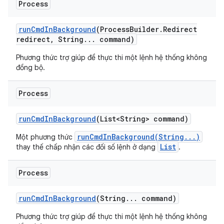
Process
run
Cmd
In
Background
(Process
Builder
.
Redirect
redirect
,
String
.
.
.
command)
Phương thức trợ giúp để thực thi một lệnh hệ thống không
đồng bộ.
Process
run
Cmd
In
Background
(List<String> command)
runCmdInBackground(String...)
Một phương thức
List
thay thế chấp nhận các đối số lệnh ở dạng
.
Process
run
Cmd
In
Background
(String
.
.
.
command)
Phương thức trợ giúp để thực thi một lệnh hệ thống không