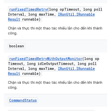
run
Fixed
Timed
Retry
(long op
Timeout
,
long poll
Interval
,
long max
Time
,
IRun
Util
.
IRunnable
Result
runnable)
Chặn và thực thi một thao tác nhiều lần cho đến khi thành
công.
boolean
run
Fixed
Timed
Retry
With
Output
Monitor
(long op
Timeout
,
long idle
Output
Timeout
,
long poll
Interval
,
long max
Time
,
IRun
Util
.
IRunnable
Result
runnable)
Chặn và thực thi một thao tác nhiều lần cho đến khi thành
công.
Command
Status