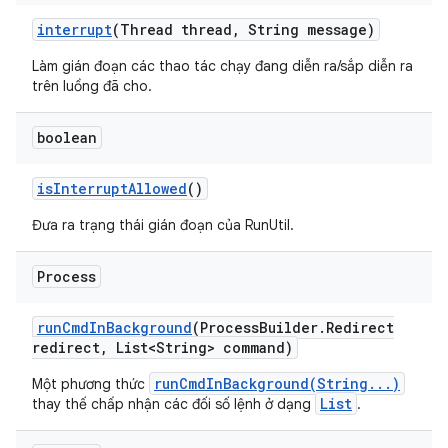
interrupt
(Thread thread
,
String message)
Làm gián đoạn các thao tác chạy đang diễn ra/sắp diễn ra
trên luồng đã cho.
boolean
is
Interrupt
Allowed
()
Đưa ra trạng thái gián đoạn của RunUtil.
Process
run
Cmd
In
Background
(Process
Builder
.
Redirect
redirect
,
List<String> command)
runCmdInBackground(String...)
Một phương thức
List
thay thế chấp nhận các đối số lệnh ở dạng
.