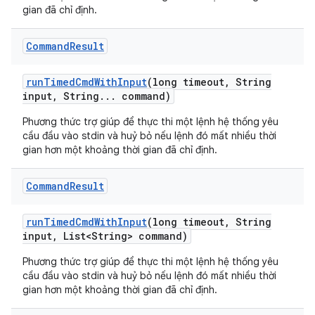
gian đã chỉ định.
Command
Result
run
Timed
Cmd
With
Input
(long timeout
,
String
input
,
String
.
.
.
command)
Phương thức trợ giúp để thực thi một lệnh hệ thống yêu
cầu đầu vào stdin và huỷ bỏ nếu lệnh đó mất nhiều thời
gian hơn một khoảng thời gian đã chỉ định.
Command
Result
run
Timed
Cmd
With
Input
(long timeout
,
String
input
,
List<String> command)
Phương thức trợ giúp để thực thi một lệnh hệ thống yêu
cầu đầu vào stdin và huỷ bỏ nếu lệnh đó mất nhiều thời
gian hơn một khoảng thời gian đã chỉ định.