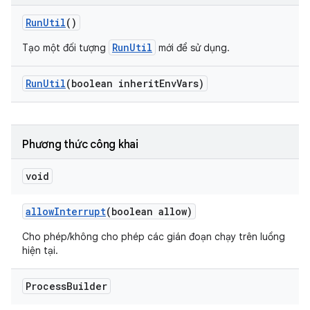
Run
Util
()
RunUtil
Tạo một đối tượng
mới để sử dụng.
Run
Util
(boolean inherit
Env
Vars)
Phương thức công khai
void
allow
Interrupt
(boolean allow)
Cho phép/không cho phép các gián đoạn chạy trên luồng
hiện tại.
Process
Builder