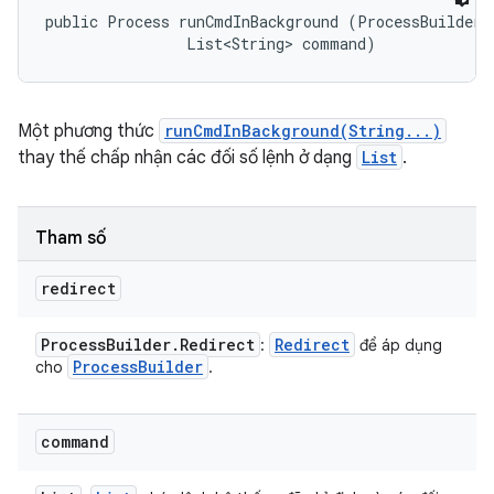
public Process runCmdInBackground (ProcessBuilder.R
                List<String> command)
Một phương thức
runCmdInBackground(String...)
thay thế chấp nhận các đối số lệnh ở dạng
List
.
Tham số
redirect
Process
Builder
.
Redirect
Redirect
:
để áp dụng
Process
Builder
cho
.
command