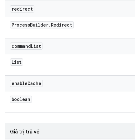
redirect
Process
Builder
.
Redirect
command
List
List
enable
Cache
boolean
Giá trị trả về