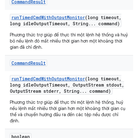
Command
Result
run
Timed
Cmd
With
Output
Monitor
(long timeout
,
long idle
Output
Timeout
,
String
.
.
.
command)
Phương thức trợ giúp để thực thi một lệnh hệ thống và huỷ
bỏ nếu lệnh đó mất nhiều thời gian hơn một khoảng thời
gian đã chỉ định.
Command
Result
run
Timed
Cmd
With
Output
Monitor
(long timeout
,
long idle
Output
Timeout
,
Output
Stream stdout
,
Output
Stream stderr
,
String
.
.
.
command)
Phương thức trợ giúp để thực thi một lệnh hệ thống, huỷ
nếu lệnh mất nhiều thời gian hơn một khoảng thời gian cụ
thể và chuyển hướng đầu ra đến các tệp nếu được chỉ
định.
boolean