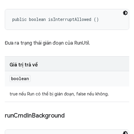
public boolean isInterruptAllowed ()
Đưa ra trạng thái gián đoạn của RunUtil.
Giá trị trả về
boolean
true nếu Run có thể bị gián đoạn, false nếu không.
run
Cmd
In
Background