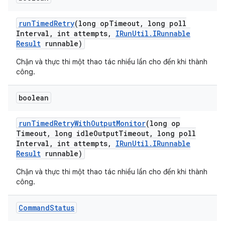
run
Timed
Retry
(long op
Timeout
,
long poll
Interval
,
int attempts
,
IRun
Util
.
IRunnable
Result
runnable)
Chặn và thực thi một thao tác nhiều lần cho đến khi thành
công.
boolean
run
Timed
Retry
With
Output
Monitor
(long op
Timeout
,
long idle
Output
Timeout
,
long poll
Interval
,
int attempts
,
IRun
Util
.
IRunnable
Result
runnable)
Chặn và thực thi một thao tác nhiều lần cho đến khi thành
công.
Command
Status