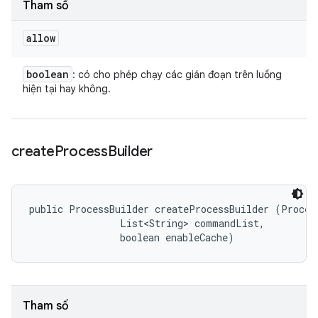
Tham số
allow
boolean
: có cho phép chạy các gián đoạn trên luồng
hiện tại hay không.
create
Process
Builder
public ProcessBuilder createProcessBuilder (Process
                List<String> commandList, 

                boolean enableCache)
Tham số