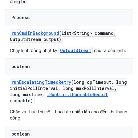
đồng bộ.
Process
run
Cmd
In
Background
(List<String> command
,
Output
Stream output)
OutputStream
Chạy lệnh bằng nhật ký
đầu ra của lệnh.
boolean
run
Escalating
Timed
Retry
(long op
Timeout
,
long
initial
Poll
Interval
,
long max
Poll
Interval
,
long max
Time
,
IRun
Util
.
IRunnable
Result
runnable)
Chặn và thực thi một thao tác nhiều lần cho đến khi thành
công.
boolean