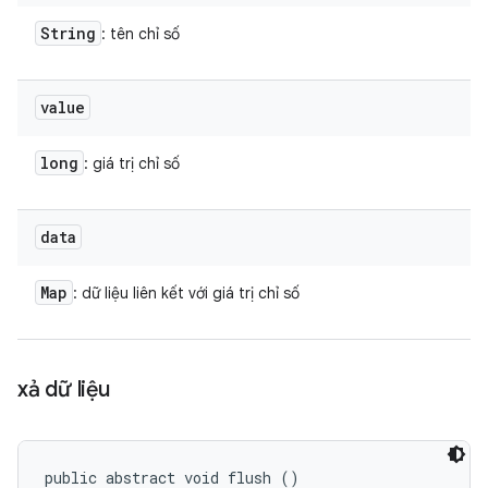
String
: tên chỉ số
value
long
: giá trị chỉ số
data
Map
: dữ liệu liên kết với giá trị chỉ số
xả dữ liệu
public abstract void flush ()