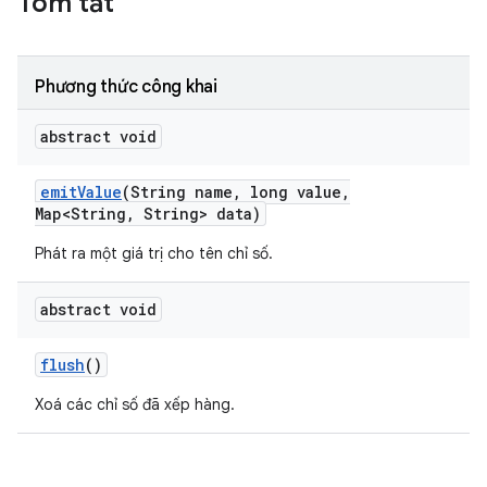
Tóm tắt
Phương thức công khai
abstract void
emit
Value
(String name
,
long value
,
Map<String
,
String> data)
Phát ra một giá trị cho tên chỉ số.
abstract void
flush
()
Xoá các chỉ số đã xếp hàng.