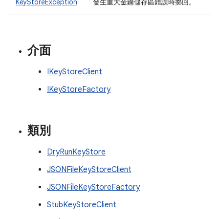
KeyStoreException
發生重大金鑰儲存區錯誤時擲回。
介面
IKeyStoreClient
IKeyStoreFactory
類別
DryRunKeyStore
JSONFileKeyStoreClient
JSONFileKeyStoreFactory
StubKeyStoreClient