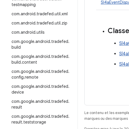
Sl4aEventDisp
testmapping
com
.
android
.
tradefed
.
util
.
xml
com
.
android
.
tradefed
.
util
.
zip
Class
com
.
android
.
utils
com
.
google
.
android
.
tradefed
.
Sl4a
build
Sl4a
com
.
google
.
android
.
tradefed
.
build
.
content
Sl4a
com
.
google
.
android
.
tradefed
.
config
.
remote
com
.
google
.
android
.
tradefed
.
device
com
.
google
.
android
.
tradefed
.
result
Le contenu et les exemple
com
.
google
.
android
.
tradefed
.
marques ou des marques dé
result
.
teststorage
Dernière mise à jour le 2