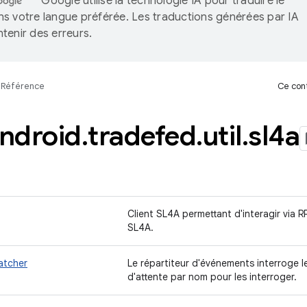
Google utilise la technologie IA pour traduire le
s votre langue préférée. Les traductions générées par IA
tenir des erreurs.
Référence
Ce cont
ndroid
.
tradefed
.
util
.
sl4a
Client SL4A permettant d'interagir via 
SL4A.
atcher
Le répartiteur d'événements interroge l
d'attente par nom pour les interroger.