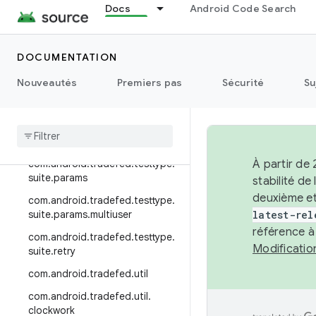
Docs
Android Code Search
com.android.tradefed.testtype.r
etry
com.android.tradefed.testtype.r
DOCUMENTATION
ust
Nouveautés
Premiers pas
Sécurité
Su
com
.
android
.
tradefed
.
testtype
.
suite
com
.
android
.
tradefed
.
testtype
.
suite
.
module
com
.
android
.
tradefed
.
testtype
.
À partir de
suite
.
params
stabilité d
deuxième et
com
.
android
.
tradefed
.
testtype
.
suite
.
params
.
multiuser
latest-rel
référence à
com
.
android
.
tradefed
.
testtype
.
Modificati
suite
.
retry
com
.
android
.
tradefed
.
util
com
.
android
.
tradefed
.
util
.
clockwork