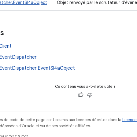
atcher.EventSl4aObject
Objet renvoyé par le scrutateur d'évén
es
Client
EventDispatcher
EventDispatcher.EventSl4aObject
Ce contenu vous a-t-il été utile ?
s de code de cette page sont soumis aux licences décrites dans la
Licence
posées d'Oracle et/ou de ses sociétés affiliées.
025/07/27 (UTC).