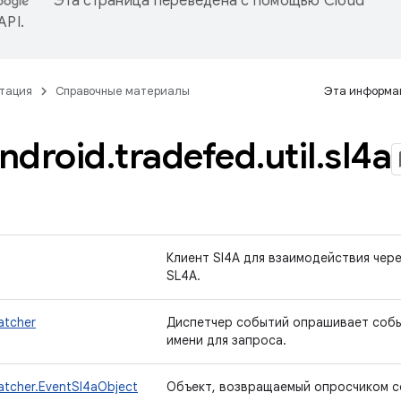
Эта страница переведена с помощью
Cloud
 API
.
тация
Справочные материалы
Эта информац
ndroid
.
tradefed
.
util
.
sl4a
Клиент Sl4A для взаимодействия чер
SL4A.
atcher
Диспетчер событий опрашивает событ
имени для запроса.
atcher.EventSl4aObject
Объект, возвращаемый опросчиком с