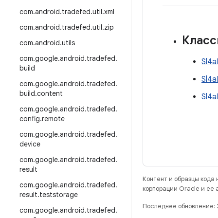
com
.
android
.
tradefed
.
util
.
xml
com
.
android
.
tradefed
.
util
.
zip
Клас
com
.
android
.
utils
com
.
google
.
android
.
tradefed
.
Sl4a
build
Sl4a
com
.
google
.
android
.
tradefed
.
build
.
content
Sl4a
com
.
google
.
android
.
tradefed
.
config
.
remote
com
.
google
.
android
.
tradefed
.
device
com
.
google
.
android
.
tradefed
.
result
Контент и образцы кода
com
.
google
.
android
.
tradefed
.
корпорации Oracle и ее
result
.
teststorage
Последнее обновление:
com
.
google
.
android
.
tradefed
.