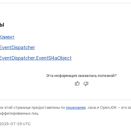
сы
Клиент
EventDispatcher
EventDispatcher.EventSl4aObject
Эта информация оказалась полезной?
 на этой странице предоставлены по
лицензиям
. Java и OpenJDK – это 
 аффилированных лиц.
 2025-07-29 UTC.