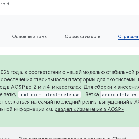
roid
Основные темы
Совместимость
Справоч
2026 года, в соответствии с нашей моделью стабильной
я обеспечения стабильности платформы для экосистемы,
од в AOSP во 2-м и 4-м кварталах. Для сборки и внесени
е ветку
android-latest-release
. Ветка
android-lates
ет ссылаться на самый последний релиз, выпущенный в A
льной информации см.
раздел «Изменения в AOSP»
.