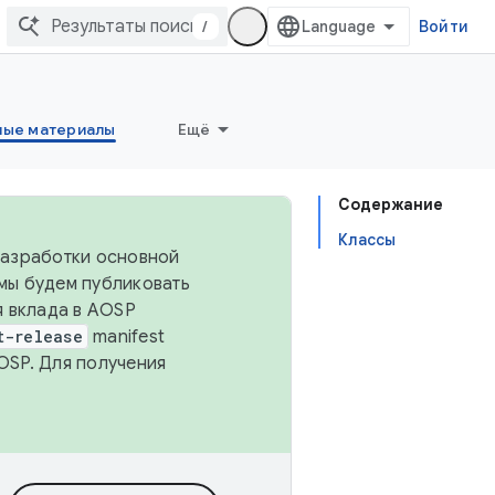
/
Войти
ные материалы
Ещё
Содержание
Классы
 разработки основной
 мы будем публиковать
я вклада в AOSP
t-release
manifest
OSP. Для получения