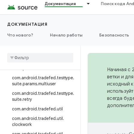
com.android.tradefed.testtype.r
Документация
Поиск кода And
etry
com.android.tradefed.testtype.r
ust
ДОКУМЕНТАЦИЯ
com.android.tradefed.testtype.s
Что нового?
Начало работы
Безопасность
uite
com
.
android
.
tradefed
.
testtype
.
suite
.
module
com
.
android
.
tradefed
.
testtype
.
suite
.
params
Начиная с 
ветки и дл
com
.
android
.
tradefed
.
testtype
.
suite
.
params
.
multiuser
исходный к
используйт
com
.
android
.
tradefed
.
testtype
.
всегда буд
suite
.
retry
дополните
com
.
android
.
tradefed
.
util
com
.
android
.
tradefed
.
util
.
clockwork