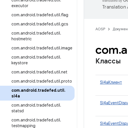
com
.
android
.
tradefed
.
util
.
executor
Translation
com
.
android
.
tradefed
.
util
.
flag
com
.
android
.
tradefed
.
util
.
gcs
AOSP
Докумен
com
.
android
.
tradefed
.
util
.
hostmetric
com
.
a
com
.
android
.
tradefed
.
util
.
image
com
.
android
.
tradefed
.
util
.
Классы
keystore
com
.
android
.
tradefed
.
util
.
net
com
.
android
.
tradefed
.
util
.
proto
Sl4aКлиент
com
.
android
.
tradefed
.
util
.
sl4a
Sl4aEventDisp
com
.
android
.
tradefed
.
util
.
statsd
com
.
android
.
tradefed
.
util
.
Sl4aEventDisp
testmapping